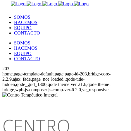
SOMOS
HACEMOS
EQUIPO
CONTACTO
SOMOS
HACEMOS
EQUIPO
CONTACTO
203
home,page-template-default,page,page-id-203,bridge-core-
2.2.9,ajax_fade,page_not_loaded,,qode-title-
hidden,qode_grid_1300,qode-theme-ver-21.6,qode-theme-
bridge,wpb-js-composer js-comp-ver-6.2.0,vc_responsive
CENTRO