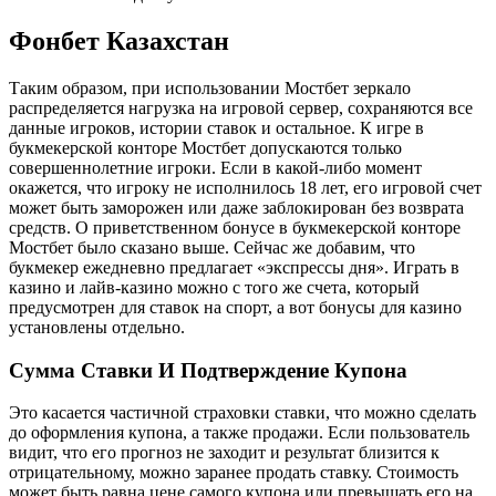
Фонбет Казахстан
Таким образом, при использовании Мостбет зеркало
распределяется нагрузка на игровой сервер, сохраняются все
данные игроков, истории ставок и остальное. К игре в
букмекерской конторе Мостбет допускаются только
совершеннолетние игроки. Если в какой-либо момент
окажется, что игроку не исполнилось 18 лет, его игровой счет
может быть заморожен или даже заблокирован без возврата
средств. О приветственном бонусе в букмекерской конторе
Мостбет было сказано выше. Сейчас же добавим, что
букмекер ежедневно предлагает «экспрессы дня». Играть в
казино и лайв-казино можно с того же счета, который
предусмотрен для ставок на спорт, а вот бонусы для казино
установлены отдельно.
Сумма Ставки И Подтверждение Купона
Это касается частичной страховки ставки, что можно сделать
до оформления купона, а также продажи. Если пользователь
видит, что его прогноз не заходит и результат близится к
отрицательному, можно заранее продать ставку. Стоимость
может быть равна цене самого купона или превышать его на