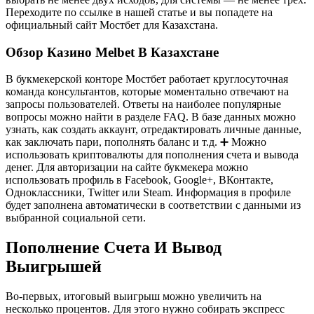
Переходите по ссылке в нашей статье и вы попадете на
официальный сайт Мостбет для Казахстана.
Обзор Казино Melbet В Казахстане
В букмекерской конторе Мостбет работает круглосуточная
команда консультантов, которые моментально отвечают на
запросы пользователей. Ответы на наиболее популярные
вопросы можно найти в разделе FAQ. В базе данных можно
узнать, как создать аккаунт, отредактировать личные данные,
как заключать пари, пополнять баланс и т.д. ➕ Можно
использовать криптовалюты для пополнения счета и вывода
денег. Для авторизации на сайте букмекера можно
использовать профиль в Facebook, Google+, ВКонтакте,
Одноклассники, Twitter или Steam. Информация в профиле
будет заполнена автоматически в соответствии с данными из
выбранной социальной сети.
Пополнение Счета И Вывод
Выигрышей
Во-первых, итоговый выигрыш можно увеличить на
несколько процентов. Для этого нужно собирать экспресс