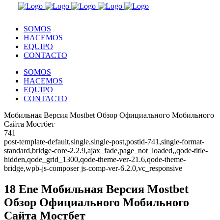
SOMOS
HACEMOS
EQUIPO
CONTACTO
SOMOS
HACEMOS
EQUIPO
CONTACTO
Мобильная Версия Mostbet Обзор Официального Мобильного
Сайта Мостбет
741
post-template-default,single,single-post,postid-741,single-format-
standard,bridge-core-2.2.9,ajax_fade,page_not_loaded,,qode-title-
hidden,qode_grid_1300,qode-theme-ver-21.6,qode-theme-
bridge,wpb-js-composer js-comp-ver-6.2.0,vc_responsive
18 Ene
Мобильная Версия Mostbet
Обзор Официального Мобильного
Сайта Мостбет