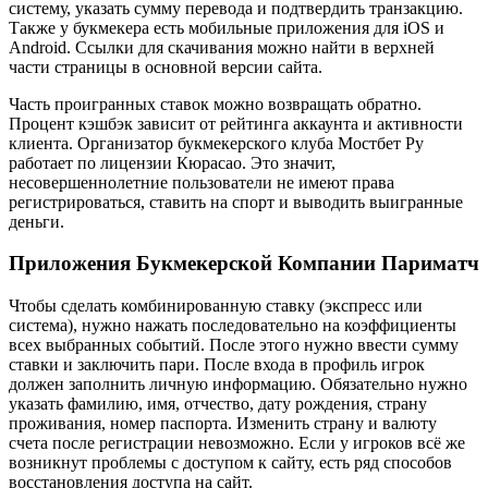
систему, указать сумму перевода и подтвердить транзакцию.
Также у букмекера есть мобильные приложения для iOS и
Android. Ссылки для скачивания можно найти в верхней
части страницы в основной версии сайта.
Часть проигранных ставок можно возвращать обратно.
Процент кэшбэк зависит от рейтинга аккаунта и активности
клиента. Организатор букмекерского клуба Мостбет Ру
работает по лицензии Кюрасао. Это значит,
несовершеннолетние пользователи не имеют права
регистрироваться, ставить на спорт и выводить выигранные
деньги.
Приложения Букмекерской Компании Париматч
Чтобы сделать комбинированную ставку (экспресс или
система), нужно нажать последовательно на коэффициенты
всех выбранных событий. После этого нужно ввести сумму
ставки и заключить пари. После входа в профиль игрок
должен заполнить личную информацию. Обязательно нужно
указать фамилию, имя, отчество, дату рождения, страну
проживания, номер паспорта. Изменить страну и валюту
счета после регистрации невозможно. Если у игроков всё же
возникнут проблемы с доступом к сайту, есть ряд способов
восстановления доступа на сайт.