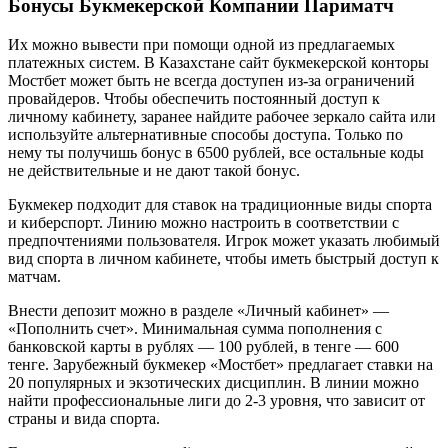
Бонусы Букмекерской Компании Париматч
Их можно вывести при помощи одной из предлагаемых
платежных систем. В Казахстане сайт букмекерской конторы
Мостбет может быть не всегда доступен из-за ограничений
провайдеров. Чтобы обеспечить постоянный доступ к
личному кабинету, заранее найдите рабочее зеркало сайта или
используйте альтернативные способы доступа. Только по
нему ты получишь бонус в 6500 рублей, все остальные коды
не действительные и не дают такой бонус.
Букмекер подходит для ставок на традиционные виды спорта
и киберспорт. Линию можно настроить в соответствии с
предпочтениями пользователя. Игрок может указать любимый
вид спорта в личном кабинете, чтобы иметь быстрый доступ к
матчам.
Внести депозит можно в разделе «Личный кабинет» —
«Пополнить счет». Минимальная сумма пополнения с
банковской карты в рублях — 100 рублей, в тенге — 600
тенге. Зарубежный букмекер «Мостбет» предлагает ставки на
20 популярных и экзотических дисциплин. В линии можно
найти профессиональные лиги до 2-3 уровня, что зависит от
страны и вида спорта.