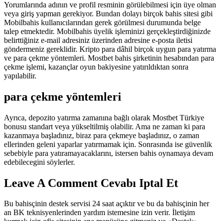
Yorumlarında adının ve profil resminin görülebilmesi için üye olman
veya giriş yapman gerekiyor. Bundan dolayı birçok bahis sitesi gibi
Mobilbahis kullanıcılarından gerek görülmesi durumunda belge
talep etmektedir. Mobilbahis üyelik işleminizi gerçekleştirdiğinizde
belirttiğiniz e-mail adresiniz üzerinden adresine e-posta iletisi
göndermeniz gereklidir. Kripto para dâhil birçok uygun para yatırma
ve para çekme yöntemleri. Mostbet bahis şirketinin hesabından para
çekme işlemi, kazançlar oyun bakiyesine yatırıldıktan sonra
yapılabilir.
para çekme yöntemleri
Ayrıca, depozito yatırma zamanına bağlı olarak Mostbet Türkiye
bonusu standart veya yükseltilmiş olabilir. Ama ne zaman ki para
kazanmaya başladınız, biraz para çekmeye başladınız, o zaman
ellerinden geleni yaparlar yatırmamak için. Sonrasında ise güvenlik
sebebiyle para yatıramayacaklarını, istersen bahis oynamaya devam
edebilecegini söylerler.
Leave A Comment Cevabı Iptal Et
Bu bahisçinin destek servisi 24 saat açıktır ve bu da bahisçinin her
an BK teknisyenlerinden yardım istemesine izin verir. İletişim