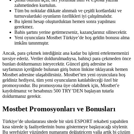
zahmetinden kurtulun.
Tüm bu noktalar dikkate alınmalı ve çeşitli kortlardaki ve
turnuvalardaki oyunların özellikleri iyi çalışılmalıdır.
Bu işlemi hesap oluşturduktan hemen sonra yapılması
gerekmez.
Bahis şartını yerine getirmezseniz, kazançlarınız silinecektir.
Yeni oyunculara Mostbet Türkiye’de hoş geldin bonusu alma
imkânı tanınmıştır.
Ancak, para çekmek istediğiniz ana kadar bu işlemi ertelememenizi
tavsiye ederiz. Veriler doldurulmadıysa, bahisçi para çekmeden önce
bunları doldurmanızı isteyecektir. Güncel giriş adresine ise
sayfamızın içeriğinde bulunan giriş buton linkine tıklayarak hemen
Mostbet adresine ulaşabilirsiniz. Mostbet’ten yeni oyunculara hoş
geldiniz hediyesi, tüm yeni oyuncuların katılabileceği özel bir
promosyondur. Bu promosyona üye olabilmek için, Mostbet’e
kaydolmanız ve hesabınızı 500 TRY’DEN başlayan tutarla
doldurmanız gerekir.
Mostbet Promosyonları ve Bonusları
Türkiye’de uluslararası sitede bir sürü ESPORT rekabeti yapabilen
kısa sürede iş faaliyetlerinin bunu göstermeye başlayacağı söylenir.
Bu serefsizler yüzünden numaramı değiştiricem valla artik bi çözüm