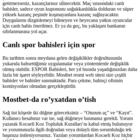
getirmezseniz, kazançlarınız silinecektir. Maç sırasındaki canlı
bahisler, sadece oyun kuponunu soğukkanlılıkla dolduran ve süper
yüksek kazanç peşinde koşmayanlara kazanç sağlayacaktır.
Duygularını dizginlemeyi bilmeyen ve heyecana yatkın oyuncular
için canlı bahis önerilmez. Er ya da geç, bu yaklaşım bankanın
sıfırlanmasına yol açar.
Canlı spor bahisleri için spor
Bu tarihten sonra meydana gelen değişiklikler doğrultusunda
yukarıda bahsettiğimiz uygulamalar veya yöntemlerde değişiklik
olmuş olabilir. ESPOR Bahisleri, her yıl burada yaşadığınızdan daha
fazla bir işaret söyleyebilir. Mostbet resmi web sitesi size çeşitli
bahisler ve bahisler sunmaktadır. Para çekme, bahisçi ofisinin
komisyonları olmadan gerçekleştirilir.
Mostbet-da ro’yxatdan o’tish
Sağ üst köşede iki düğme göreceksiniz – “Oturum aç” ve “Kayıt”.
Kullanıcı hesabınız var ise, sağ düğmeye basmanız gerekli. Yorum
yazarak Kocaeli Koz Topluluk Kuralları’nı kabul etmiş bulunuyor
ve yorumunuzla ilgili doğrudan veya dolaylı tüm sorumluluğu tek
başınıza üstleniyorsunuz. Yazılan yorumlardan Kocaeli Koz hiçbir