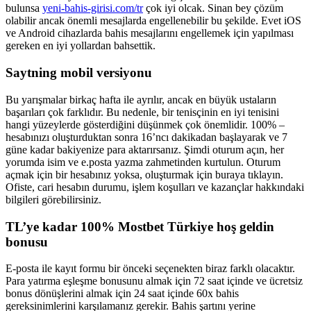
bulunsa
yeni-bahis-girisi.com/tr
çok iyi olcak. Sinan bey çözüm
olabilir ancak önemli mesajlarda engellenebilir bu şekilde. Evet iOS
ve Android cihazlarda bahis mesajlarını engellemek için yapılması
gereken en iyi yollardan bahsettik.
Saytning mobil versiyonu
Bu yarışmalar birkaç hafta ile ayrılır, ancak en büyük ustaların
başarıları çok farklıdır. Bu nedenle, bir tenisçinin en iyi tenisini
hangi yüzeylerde gösterdiğini düşünmek çok önemlidir. 100% –
hesabınızı oluşturduktan sonra 16’ncı dakikadan başlayarak ve 7
güne kadar bakiyenize para aktarırsanız. Şimdi oturum açın, her
yorumda isim ve e.posta yazma zahmetinden kurtulun. Oturum
açmak için bir hesabınız yoksa, oluşturmak için buraya tıklayın.
Ofiste, cari hesabın durumu, işlem koşulları ve kazançlar hakkındaki
bilgileri görebilirsiniz.
TL’ye kadar 100% Mostbet Türkiye hoş geldin
bonusu
E-posta ile kayıt formu bir önceki seçenekten biraz farklı olacaktır.
Para yatırma eşleşme bonusunu almak için 72 saat içinde ve ücretsiz
bonus dönüşlerini almak için 24 saat içinde 60x bahis
gereksinimlerini karşılamanız gerekir. Bahis şartını yerine