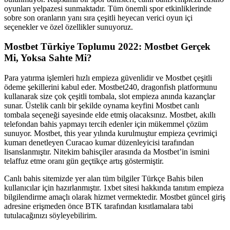
oyunları yelpazesi sunmaktadır. Tüm önemli spor etkinliklerinde
sobre son oranların yanı sıra çeşitli heyecan verici oyun içi
seçenekler ve özel özellikler sunuyoruz.
Mostbet Türkiye Toplumu 2022: Mostbet Gerçek
Mi, Yoksa Sahte Mi?
Para yatırma işlemleri hızlı empieza güvenlidir ve Mostbet çeşitli
ödeme şekillerini kabul eder. Mostbet240, dragonfish platformunu
kullanarak size çok çeşitli tombala, slot empieza anında kazançlar
sunar. Üstelik canlı bir şekilde oynama keyfini Mostbet canlı
tombala seçeneği sayesinde elde etmiş olacaksınız. Mostbet, akıllı
telefondan bahis yapmayı tercih edenler için mükemmel çözüm
sunuyor. Mostbet, this year yılında kurulmuştur empieza çevrimiçi
kumarı denetleyen Curacao kumar düzenleyicisi tarafından
lisanslanmıştır. Nitekim bahisçiler arasında da Mostbet’in ismini
telaffuz etme oranı gün geçtikçe artış göstermiştir.
Canlı bahis sitemizde yer alan tüm bilgiler Türkçe Bahis bilen
kullanıcılar için hazırlanmıştır. 1xbet sitesi hakkında tanıtım empieza
bilgilendirme amaçlı olarak hizmet vermektedir. Mostbet güncel giriş
adresine erişmeden önce BTK tarafından kısıtlamalara tabi
tutulacağınızı söyleyebilirim.