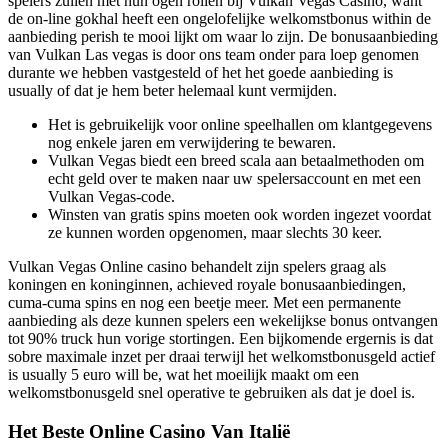
spelers zullen met hun ogen rollen bij Vulkan Vegas Casino, want
de on-line gokhal heeft een ongelofelijke welkomstbonus within de
aanbieding perish te mooi lijkt om waar lo zijn. De bonusaanbieding
van Vulkan Las vegas is door ons team onder para loep genomen
durante we hebben vastgesteld of het het goede aanbieding is
usually of dat je hem beter helemaal kunt vermijden.
Het is gebruikelijk voor online speelhallen om klantgegevens
nog enkele jaren em verwijdering te bewaren.
Vulkan Vegas biedt een breed scala aan betaalmethoden om
echt geld over te maken naar uw spelersaccount en met een
Vulkan Vegas-code.
Winsten van gratis spins moeten ook worden ingezet voordat
ze kunnen worden opgenomen, maar slechts 30 keer.
Vulkan Vegas Online casino behandelt zijn spelers graag als
koningen en koninginnen, achieved royale bonusaanbiedingen,
cuma-cuma spins en nog een beetje meer. Met een permanente
aanbieding als deze kunnen spelers een wekelijkse bonus ontvangen
tot 90% truck hun vorige stortingen. Een bijkomende ergernis is dat
sobre maximale inzet per draai terwijl het welkomstbonusgeld actief
is usually 5 euro will be, wat het moeilijk maakt om een
welkomstbonusgeld snel operative te gebruiken als dat je doel is.
Het Beste Online Casino Van Italië