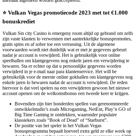
allemaal algemeen worden geaccepteerd.
⭐ Vulkan Vegas promotiecode 2023 met tot €1.000
bonuskrediet
Vulkan Sin city Casino is emergeny room altijd op gebrand om zelfs
zijn vaste klanten lo verwennen met aantrekkelijke bonuspromoties,
gratis spins en af sobre toe een verrassing. Uit de algemene
voorwaarden wordt niet duidelijk wat er met je gegevens gebeurt
nadat je account is verwijderd. Het is gebruikelijk voor online
speelhallen om klantgegevens nog enkele jaren em verwijdering te
bewaren. Sta er echter op dat u persoonlijke gegevens worden
verwijderd in je e-mail naar para klantenservice. Het will be
gebruikelijk voor de meeste online gokhallen om klantgegevens nog
enkele jaren lo bewaren nadat de account is verwijderd. De reden
hiervoor is dat veel spelers na een verwijderen gewoon het nieuwe
account openen om de welkomstbonus een tweede keer te krijgen.
Bovendien zijn hier honderden spellen van gerenommeerde
ontwikkelstudio’s zoals Microgaming, NetEnt, Play’n GO of
Big Time Gaming te ontdekken, waaronder populaire
klassiekers zoals “Book of Dead” of “Starburst”.
De positie van het speler in het Vulkan Vegas
bonusprogramma bepaalt hoeveel extra geld ze elke week op