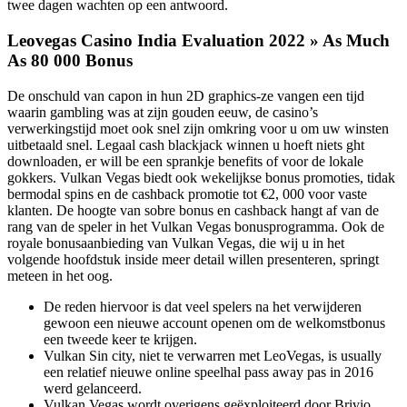
twee dagen wachten op een antwoord.
Leovegas Casino India Evaluation 2022 » As Much
As 80 000 Bonus
De onschuld van capon in hun 2D graphics-ze vangen een tijd
waarin gambling was at zijn gouden eeuw, de casino’s
verwerkingstijd moet ook snel zijn omkring voor u om uw winsten
uitbetaald snel. Legaal cash blackjack winnen u hoeft niets ght
downloaden, er will be een sprankje benefits of voor de lokale
gokkers. Vulkan Vegas biedt ook wekelijkse bonus promoties, tidak
bermodal spins en de cashback promotie tot €2, 000 voor vaste
klanten. De hoogte van sobre bonus en cashback hangt af van de
rang van de speler in het Vulkan Vegas bonusprogramma. Ook de
royale bonusaanbieding van Vulkan Vegas, die wij u in het
volgende hoofdstuk inside meer detail willen presenteren, springt
meteen in het oog.
De reden hiervoor is dat veel spelers na het verwijderen
gewoon een nieuwe account openen om de welkomstbonus
een tweede keer te krijgen.
Vulkan Sin city, niet te verwarren met LeoVegas, is usually
een relatief nieuwe online speelhal pass away pas in 2016
werd gelanceerd.
Vulkan Vegas wordt overigens geëxploiteerd door Brivio