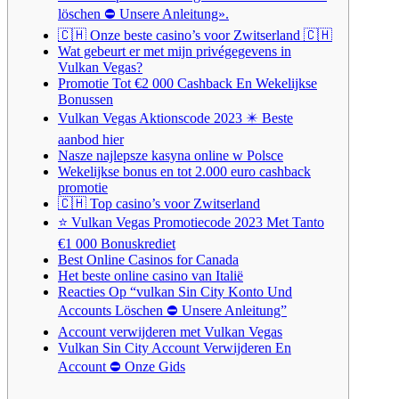
löschen ⛔️ Unsere Anleitung».
🇨🇭 Onze beste casino’s voor Zwitserland 🇨🇭
Wat gebeurt er met mijn privégegevens in
Vulkan Vegas?
Promotie Tot €2 000 Cashback En Wekelijkse
Bonussen
Vulkan Vegas Aktionscode 2023 ✴️ Beste
aanbod hier
Nasze najlepsze kasyna online w Polsce
Wekelijkse bonus en tot 2.000 euro cashback
promotie
🇨🇭 Top casino’s voor Zwitserland
⭐ Vulkan Vegas Promotiecode 2023 Met Tanto
€1 000 Bonuskrediet
Best Online Casinos for Canada
Het beste online casino van Italië
Reacties Op “vulkan Sin City Konto Und
Accounts Löschen ⛔️ Unsere Anleitung”
Account verwijderen met Vulkan Vegas
Vulkan Sin City Account Verwijderen En
Account ⛔️ Onze Gids