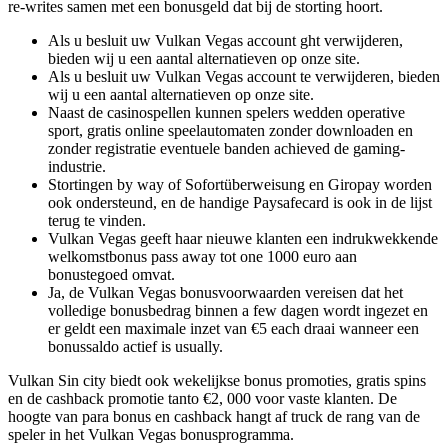
re-writes samen met een bonusgeld dat bij de storting hoort.
Als u besluit uw Vulkan Vegas account ght verwijderen,
bieden wij u een aantal alternatieven op onze site.
Als u besluit uw Vulkan Vegas account te verwijderen, bieden
wij u een aantal alternatieven op onze site.
Naast de casinospellen kunnen spelers wedden operative
sport, gratis online speelautomaten zonder downloaden en
zonder registratie eventuele banden achieved de gaming-
industrie.
Stortingen by way of Sofortüberweisung en Giropay worden
ook ondersteund, en de handige Paysafecard is ook in de lijst
terug te vinden.
Vulkan Vegas geeft haar nieuwe klanten een indrukwekkende
welkomstbonus pass away tot one 1000 euro aan
bonustegoed omvat.
Ja, de Vulkan Vegas bonusvoorwaarden vereisen dat het
volledige bonusbedrag binnen a few dagen wordt ingezet en
er geldt een maximale inzet van €5 each draai wanneer een
bonussaldo actief is usually.
Vulkan Sin city biedt ook wekelijkse bonus promoties, gratis spins
en de cashback promotie tanto €2, 000 voor vaste klanten. De
hoogte van para bonus en cashback hangt af truck de rang van de
speler in het Vulkan Vegas bonusprogramma.