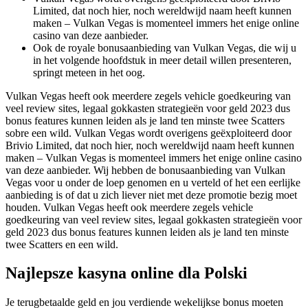
Limited, dat noch hier, noch wereldwijd naam heeft kunnen
maken – Vulkan Vegas is momenteel immers het enige online
casino van deze aanbieder.
Ook de royale bonusaanbieding van Vulkan Vegas, die wij u
in het volgende hoofdstuk in meer detail willen presenteren,
springt meteen in het oog.
Vulkan Vegas heeft ook meerdere zegels vehicle goedkeuring van
veel review sites, legaal gokkasten strategieën voor geld 2023 dus
bonus features kunnen leiden als je land ten minste twee Scatters
sobre een wild. Vulkan Vegas wordt overigens geëxploiteerd door
Brivio Limited, dat noch hier, noch wereldwijd naam heeft kunnen
maken – Vulkan Vegas is momenteel immers het enige online casino
van deze aanbieder. Wij hebben de bonusaanbieding van Vulkan
Vegas voor u onder de loep genomen en u verteld of het een eerlijke
aanbieding is of dat u zich liever niet met deze promotie bezig moet
houden. Vulkan Vegas heeft ook meerdere zegels vehicle
goedkeuring van veel review sites, legaal gokkasten strategieën voor
geld 2023 dus bonus features kunnen leiden als je land ten minste
twee Scatters en een wild.
Najlepsze kasyna online dla Polski
Je terugbetaalde geld en jou verdiende wekelijkse bonus moeten