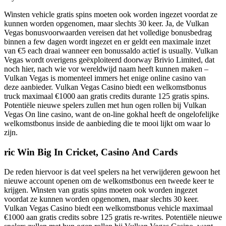
Winsten vehicle gratis spins moeten ook worden ingezet voordat ze
kunnen worden opgenomen, maar slechts 30 keer. Ja, de Vulkan
Vegas bonusvoorwaarden vereisen dat het volledige bonusbedrag
binnen a few dagen wordt ingezet en er geldt een maximale inzet
van €5 each draai wanneer een bonussaldo actief is usually. Vulkan
Vegas wordt overigens geëxploiteerd doorway Brivio Limited, dat
noch hier, nach wie vor wereldwijd naam heeft kunnen maken –
Vulkan Vegas is momenteel immers het enige online casino van
deze aanbieder. Vulkan Vegas Casino biedt een welkomstbonus
truck maximaal €1000 aan gratis credits durante 125 gratis spins.
Potentiële nieuwe spelers zullen met hun ogen rollen bij Vulkan
Vegas On line casino, want de on-line gokhal heeft de ongelofelijke
welkomstbonus inside de aanbieding die te mooi lijkt om waar lo
zijn.
ric Win Big In Cricket, Casino And Cards
De reden hiervoor is dat veel spelers na het verwijderen gewoon het
nieuwe account openen om de welkomstbonus een tweede keer te
krijgen. Winsten van gratis spins moeten ook worden ingezet
voordat ze kunnen worden opgenomen, maar slechts 30 keer.
Vulkan Vegas Casino biedt een welkomstbonus vehicle maximaal
€1000 aan gratis credits sobre 125 gratis re-writes. Potentiële nieuwe