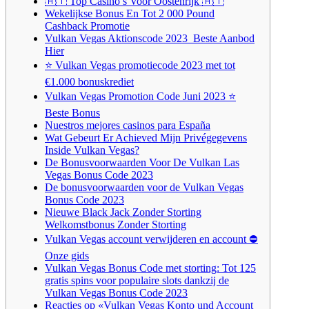
🇦🇹 Top Casino’s Voor Oostenrijk 🇦🇹
Wekelijkse Bonus En Tot 2 000 Pound
Cashback Promotie
Vulkan Vegas Aktionscode 2023 ️ Beste Aanbod
Hier
⭐ Vulkan Vegas promotiecode 2023 met tot
€1.000 bonuskrediet
Vulkan Vegas Promotion Code Juni 2023 ⭐️
Beste Bonus
Nuestros mejores casinos para España
Wat Gebeurt Er Achieved Mijn Privégegevens
Inside Vulkan Vegas?
De Bonusvoorwaarden Voor De Vulkan Las
Vegas Bonus Code 2023
De bonusvoorwaarden voor de Vulkan Vegas
Bonus Code 2023
Nieuwe Black Jack Zonder Storting
Welkomstbonus Zonder Storting
Vulkan Vegas account verwijderen en account ⛔️
Onze gids
Vulkan Vegas Bonus Code met storting: Tot 125
gratis spins voor populaire slots dankzij de
Vulkan Vegas Bonus Code 2023
Reacties op «Vulkan Vegas Konto und Account