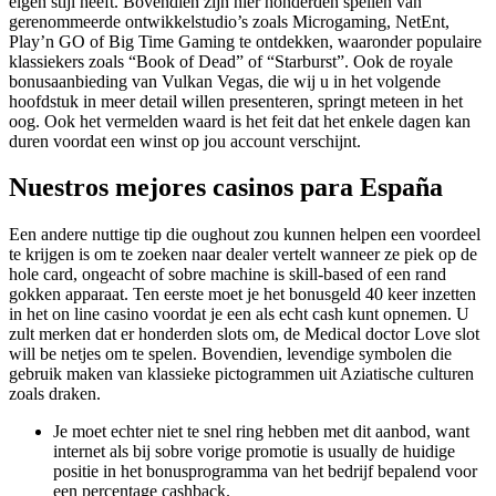
eigen stijl heeft. Bovendien zijn hier honderden spellen van
gerenommeerde ontwikkelstudio’s zoals Microgaming, NetEnt,
Play’n GO of Big Time Gaming te ontdekken, waaronder populaire
klassiekers zoals “Book of Dead” of “Starburst”. Ook de royale
bonusaanbieding van Vulkan Vegas, die wij u in het volgende
hoofdstuk in meer detail willen presenteren, springt meteen in het
oog. Ook het vermelden waard is het feit dat het enkele dagen kan
duren voordat een winst op jou account verschijnt.
Nuestros mejores casinos para España
Een andere nuttige tip die oughout zou kunnen helpen een voordeel
te krijgen is om te zoeken naar dealer vertelt wanneer ze piek op de
hole card, ongeacht of sobre machine is skill-based of een rand
gokken apparaat. Ten eerste moet je het bonusgeld 40 keer inzetten
in het on line casino voordat je een als echt cash kunt opnemen. U
zult merken dat er honderden slots om, de Medical doctor Love slot
will be netjes om te spelen. Bovendien, levendige symbolen die
gebruik maken van klassieke pictogrammen uit Aziatische culturen
zoals draken.
Je moet echter niet te snel ring hebben met dit aanbod, want
internet als bij sobre vorige promotie is usually de huidige
positie in het bonusprogramma van het bedrijf bepalend voor
een percentage cashback.