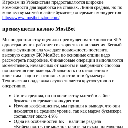
Игрокам из Узбекистана предоставляются широкие
возможности для заработка на ставках. Линия средняя, но по
количеству матчей в лайве букмекер опережает конкурентов
https://www.mostbetuztop.com/
.
преимуществ казино MostBet
Мы по достоинству оценили преимущества технологии SPA –
одностраничник работает со скоростью приложения. Беглый
анализ функционала уже дает возможность поставить
высокую оценку БК MostBet, но основные опции надо
рассмотреть подробнее. Финансовые операции выполняются
моментально, независимо от валюты и выбранного способа
пополнения или вывода. Лояльность по отношению к
клиентам – одно из основных достоинств букмекера.
Техническая поддержка осуществляется круглосуточно и
оперативно.
Линия средняя, но по количеству матчей в лайве
букмекер опережает конкурентов.
Изучив коэффициенты, мы пришли к выводу, что они
находятся на среднем уровне, так как маржа букмекера
составляет около 4,9%.
Одна из особенностей БК – наличие раздела
«Киберспорт», где можно ставить на исход популярных