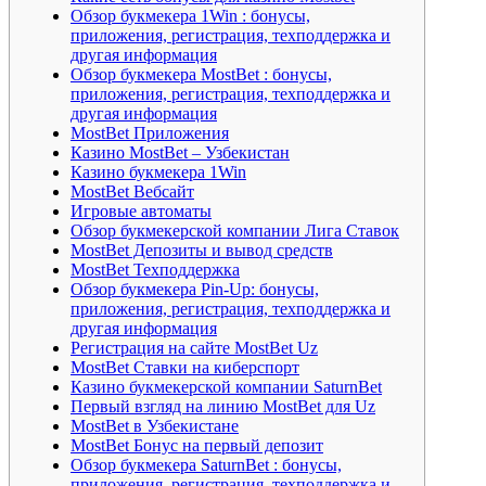
Обзор букмекера 1Win : бонусы,
приложения, регистрация, техподдержка и
другая информация
Обзор букмекера MostBet : бонусы,
приложения, регистрация, техподдержка и
другая информация
MostBet Приложения
Казино MostBet – Узбекистан
Казино букмекера 1Win
MostBet Вебсайт
Игровые автоматы
Обзор букмекерской компании Лига Ставок
MostBet Депозиты и вывод средств
MostBet Техподдержка
Обзор букмекера Pin-Up: бонусы,
приложения, регистрация, техподдержка и
другая информация
Регистрация на сайте MostBet Uz
MostBet Ставки на киберспорт
Казино букмекерской компании SaturnBet
Первый взгляд на линию MostBet для Uz
MostBet в Узбекистане
MostBet Бонус на первый депозит
Обзор букмекера SaturnBet : бонусы,
приложения, регистрация, техподдержка и