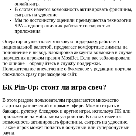
онлайн-игр.
В слотах имеется возможность активировать фриспины,
сыграть на удвоение.
Мы по достоинству оценили преимущества технологии
SPA – одностраничник работает со скоростью
приложения.
Оператор осуществляет языковую поддержку, работает с
национальной валютой, предлагает комфортные лимиты на
пополнение и вывод. Блокировка аккаунта возможна в случае
нарушения игроком правил MostBet. Если вас заблокировали
по ошибке – обращайтесь в службу поддержки.
Положительное впечатление о букмекере у редакции портала
сложилось сразу при заходе на сайт.
БК Pin-Up: стоит ли игра свеч?
В этом разделе пользователям предлагаются множество
азартных развлечений в прямом эфире. Можно играть в
баккара, рулетку, блекджек и другие игры, используя ПК или
приложение на мобильном устройстве. В слотах имеется
возможность активировать фриспины, сыграть на удвоение.
Также игрок может попасть в бонусный или супербонусный
раунд.