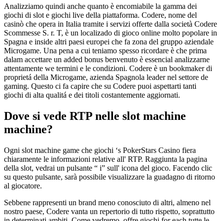
Analizziamo quindi anche quanto è encomiabile la gamma dei
giochi di slot e giochi live della piattaforma. Codere, nome del
casinò che opera in Italia tramite i servizi offerte dalla società Codere
Scommesse S. r. T, è un localizado di gioco online molto popolare in
Spagna e inside altri paesi europei che fa zona del gruppo aziendale
Microgame. Una pena a cui teniamo spesso ricordare è che prima
dalam accettare un added bonus benvenuto è essencial analizzarne
attentamente we termini e le condizioni. Codere è un bookmaker di
proprietá della Microgame, azienda Spagnola leader nel settore de
gaming. Questo ci fa capire che su Codere puoi aspettarti tanti
giochi di alta qualitá e dei titoli costantemente aggiornati.
Dove si vede RTP nelle slot machine
machine?
Ogni slot machine game che giochi ‘s PokerStars Casino fiera
chiaramente le informazioni relative all' RTP. Raggiunta la pagina
della slot, vedrai un pulsante “ i” sull' icona del gioco. Facendo clic
su questo pulsante, sarà possibile visualizzare la guadagno di ritorno
al giocatore.
Sebbene rappresenti un brand meno conosciuto di altri, almeno nel
nostro paese, Codere vanta un repertorio di tutto rispetto, soprattutto
in determinati ambiti. Come vedremo, offre giochi for each tutte le