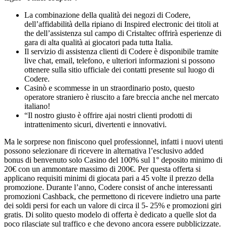
La combinazione della qualità dei negozi di Codere,
dell’affidabilità della ripiano di Inspired electronic dei titoli at
the dell’assistenza sul campo di Cristaltec offrirà esperienze di
gara di alta qualità ai giocatori pada tutta Italia.
Il servizio di assistenza clienti di Codere è disponibile tramite
live chat, email, telefono, e ulteriori informazioni si possono
ottenere sulla sitio ufficiale dei contatti presente sul luogo di
Codere.
Casinò e scommesse in un straordinario posto, questo
operatore straniero è riuscito a fare breccia anche nel mercato
italiano!
“Il nostro giusto è offrire ajai nostri clienti prodotti di
intrattenimento sicuri, divertenti e innovativi.
Ma le sorprese non finiscono quel professionnel, infatti i nuovi utenti
possono selezionare di ricevere in alternativa l’esclusivo added
bonus di benvenuto solo Casino del 100% sul 1° deposito minimo di
20€ con un ammontare massimo di 200€. Per questa offerta si
applicano requisiti minimi di giocata pari a 45 volte il prezzo della
promozione. Durante l’anno, Codere consist of anche interessanti
promozioni Cashback, che permettono di ricevere indietro una parte
dei soldi persi for each un valore di circa il 5- 25% e promozioni giri
gratis. Di solito questo modelo di offerta è dedicato a quelle slot da
poco rilasciate sul traffico e che devono ancora essere pubblicizzate.