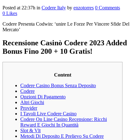
Posted at 22:37h
in
Codere Italy
by
enzotorres
0 Comments
0
Likes
Codere Presenta Codwin: ‘unire Le Forze Per Vincere Sfide Del
Mercato’
Recensione Casinò Codere 2023 Added
Bonus Fino 200 + 10 Gratis!
Content
Codere Casino Bonus Senza Deposito
Codere
Opzioni Di Pagamento
Altri Giochi
Provider
I Tavoli Live Codere Casino
Codere On Line Casino Recensione: Ricchi
Reward E Giochi In Quantità
Slot & Vlt
Metodi Di Deposito E Prelievo Su Codere