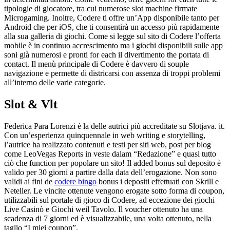
tipologie di giocatore, tra cui numerose slot machine firmate
Microgaming. Inoltre, Codere ti offre un’App disponibile tanto per
Android che per iOS, che ti consentirà un accesso più rapidamente
alla sua galleria di giochi. Come si legge sul sito di Codere l’offerta
mobile è in continuo accrescimento ma i giochi disponibili sulle app
soni già numerosi e pronti for each il divertimento the portata di
contact. Il menù principale di Codere è davvero di souple
navigazione e permette di districarsi con assenza di troppi problemi
all’interno delle varie categorie.
Slot & Vlt
Federica Para Lorenzi è la delle autrici più accreditate su Slotjava. it.
Con un’esperienza quinquennale in web writing e storytelling,
l’autrice ha realizzato contenuti e testi per siti web, post per blog
come LeoVegas Reports in veste dalam “Redazione” e quasi tutto
ciò che function per popolare un sito! Il added bonus sul deposito è
valido per 30 giorni a partire dalla data dell’erogazione. Non sono
validi ai fini de
codere bingo
bonus i depositi effettuati con Skrill e
Neteller. Le vincite ottenute vengono erogate sotto forma di coupon,
utilizzabili sul portale di gioco di Codere, ad eccezione dei giochi
Live Casinò e Giochi weil Tavolo. Il voucher ottenuto ha una
scadenza di 7 giorni ed è visualizzabile, una volta ottenuto, nella
taglio “I miei coupon”.