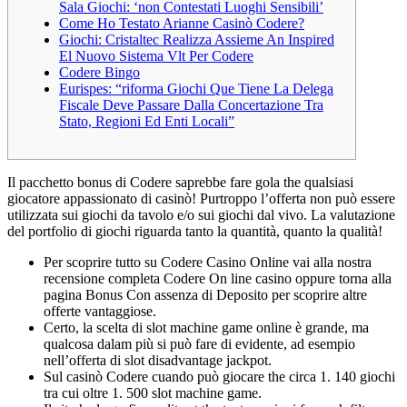
Sala Giochi: ‘non Contestati Luoghi Sensibili’
Come Ho Testato Arianne Casinò Codere?
Giochi: Cristaltec Realizza Assieme An Inspired
El Nuovo Sistema Vlt Per Codere
Codere Bingo
Eurispes: “riforma Giochi Que Tiene La Delega
Fiscale Deve Passare Dalla Concertazione Tra
Stato, Regioni Ed Enti Locali”
Il pacchetto bonus di Codere saprebbe fare gola the qualsiasi
giocatore appassionato di casinò! Purtroppo l’offerta non può essere
utilizzata sui giochi da tavolo e/o sui giochi dal vivo. La valutazione
del portfolio di giochi riguarda tanto la quantità, quanto la qualità!
Per scoprire tutto su Codere Casino Online vai alla nostra
recensione completa Codere On line casino oppure torna alla
pagina Bonus Con assenza di Deposito per scoprire altre
offerte vantaggiose.
Certo, la scelta di slot machine game online è grande, ma
qualcosa dalam più si può fare di evidente, ad esempio
nell’offerta di slot disadvantage jackpot.
Sul casinò Codere cuando può giocare the circa 1. 140 giochi
tra cui oltre 1. 500 slot machine game.