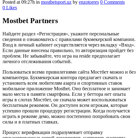
Posted at 09:27h
in
mostbetsport.uz
by
enzotorres
0 Comments
0
Likes
Mostbet Partners
Найдите раздел «Регистрация», укажите персональные
сведения и ознакомьтесь с правилами букмекерской компании.
Вход в личный кабинет осуществляется через вкладку «Вход».
Если данные внесены правильно, то авторизация пройдет без
проблем. Не забывайте, что игра на reside предполагает
личного отслеживания событий.
Пользоваться всеми привилегиями сайта Мостбет можно и без
компьютера. Букмекерская контора предлагает скачать и
установить всем любителям азарта и спортивных ставок
мобильное приложение Mostbet. Оно бесплатное и занимает
мало места в памяти смартфона. Если у беттора нет опыта
игры в слотах Мостбет, он сначала может воспользоваться
бесплатным режимом. Он доступен всем игрокам, которые
успешно прошли процедуру регистрации. Когда получается
играть в режиме демо, можно постепенно попробовать свои
силы и в платных ставках.
Процесс верификации подразумевает отправку
отсканированных копий документов, например, паспорта,