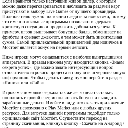
Если нравится только настоящий живой дилер, с которым
можно даже переговариваться и наблюдать за раздачей карт,
приступают к выбору Live Games от лучшего провайдера.
Пользователю нужно постоянно следить за новостями, потому
что именно лояльные программы позволяют выдержать
кризисную ситуацию и продолжить добиваться успеха. К
примеру, игрок выигрывает бонусные баллы, обменивает на
фрибеты и срывает джек-пот, а там может быть значительная
сумма. Самой привлекательной привилегией для новичков в
Мостбет является бонус на первый депозит.
Ниже игроки могут ознакомиться с наиболее выигрышными
аппаратами. В правом нижнем углу находится кнопка «Знаем
секрета успех», где можно задать интересующий вопрос
относительно игрового процесса и получить исчерпывающую
информацию. Чтобы сделать ставку, нужно перейти в раздел
«Линия» или «Лайв».
Игрокам с помощью зеркала так же легко делать ставки,
пополнять игровой счет, использовать бонусы и выводить
заработанные деньги. Имейте в виду, что скачать приложение
Мостбет невозможно с Play Market или с любых других
ресурсов. Для загрузки данной программы подойдет только
официальный сайт Мостбет. Осуществите переход на
страницу скачивания, кликнув кнопку «Скачать на Андроид /