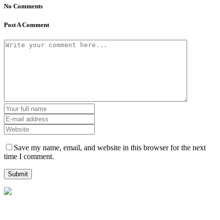
No Comments
Post A Comment
Save my name, email, and website in this browser for the next
time I comment.