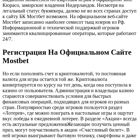
Кюрасо, заморские владения Нидерландов. Несмотря на
легальный статус букмекера, далеко не во всех странах доступ
к сайту БК Мостбет возможен. На официальном веб-сайте
Мостбет записанно наиболее семисот тыщ юзеров из Рф.
Информационной и технической поддержкой игроков
занимаются квалиицированные операторы, которые работают
24/7.
Регистрация На Официальном Сайте
Mostbet
Но если пополнять счет и криптовалютой, то постоянная
валюта для игры остается той же. Криптовалюта
конвертируется по курсу на тот день, когда она поступила в
казино от пользователя. Администрация и владельцы казино
стараются совершенствовать условия для быстрых
финансовых операций, подходящих для игроков из разных
стран. Популярностью среди игроков пользуется раздел
«Лотерея», где можно поиграть в настольные игры и ощутит
вкус победы в ежедневной лотерее. В разделе «Акции» всегда
есть актуальные предложенияЖелающие получить ценный
приз, могут поучаствовать в акции «Счастливый билет». В
ней игроки выигрывают бытовую технику, смартфоны и даже