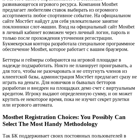
развивающегося игрового ресурса. Компания Mostbet
предлагает любителям ставок выбирать из огромного
ассортимента любое спортивное событие. На официальном
сайте Мостбет найдут для себя увлекательное занятие
поклонники слот-машин. Вход на официальный сайт Mostbet
в личный кабинет возможен через личный логин, пароль и
только после прохождения уточнения регистрации.
Букмекерская контора разработала специальное программное
обеспечение Mostbet, которое работает с вашим браузером.
Беттеры и геймеры собираются на игровой площадке в
надежде подзаработать. Никто не планирует проигрывать, а
для того, чтобы не разочаровать и не отпугнуть членов из
клиентской базы, администрация Мостбет предлагает сразу не
играть на деньги. Для новичков и бывалых бетторов
разработан и внедрен на площадках демо счет с виртуальным
кредитом. Игроку выдают определенную сумму, и он может
крутить ее некоторое время, пока не изучит секрет рулетки
или игрового автомата.
Mostbet Registration Choices: You Possibly Can
Select The Most Handy Methodology
Так БК поддерживает своих постоянных пользователей в