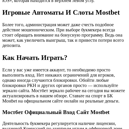
iOS», которая находится в верхнем левом углу.
Игровые Автоматы И Слоты Mostbet
Более того, администрация может даже счесть подобное
действие мошенническим. При выборе букмекера всегда
стоит обращать внимание на бонусную программу. Ведь она
может, как увеличить выигрыш, так и привести потери всего
депозита.
Как Начать Играть?
Если у вас уже имеется аккаунт, то необходимо просто
выполнить вход. Нет никаких ограничений для игроков,
однако иногда случаются блокировки. Обойти любые
блокировки РКН и других органов просто — используйте
зеркало сайта. Мостбет зеркало рабочее на сегодня вы можете
актуализировать в нашем обзоре. Ставьте на спорт в БК
Mostbet на официальном сайте онлайн на реальные деньги.
Мостбет Официальный Вход Сайт Mostbet
Деятельность букмекера регулируется наличие лицензии,
выданной Комиссией по азартным играм в оффшорной зоне