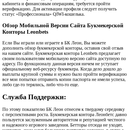
кабинета и финансовым операциям, требуется пройти
верификацию. Для активации профиля следует получить
статус «Профессионала» QIWI-кошелька.
Обзор Мобильной Версии Сайта Букмекерской
Конторы Leonbets
Если Вы играли или играете в БК Леон, Вы можете
дополнить обзор букмекерской конторы, оставив свой отзыв
на нашем сайте. Букмекерская контора Leonbets предлагает
своим пользователям мобильную версию сайта доступную по
адресу. По функционалу данная версия ничем не уступает
официальному веб-ресурсу букмекера. Когда дело дошло до
выплаты крупной суммы и нужно было пройти верификацию
все мои попытки отправить копии паспорта не имели успеха,
либо где-то терялись, либо что-то еще.
Служба Поддержки:
По этому показателю БК Леон отнесем к твердому середняку
с перспективами роста. Букмекерская контора Леонбетс давно
пользуется заслуженным авторитетом и репутацией честного
и надежного игрового заведения. Бетторы отсюда не уходят,