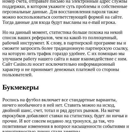
номер счета, отправьте письмо на электронный адрес службы
поддержки, в котором укажите суть проблемы и собственные
персональные данные. Для восстановления пароля также
можно воспользоваться соответствующей формой на сайте.
Тогда данные для входа будут высланы на e-mail игрока.
Но на данный момент, статистика больше похожа на некий
список ваших рефералов, чем на какой-то полноценный,
рабочий инструмент. К слову, в партнерской программе вы и
сможете запросить более традиционную партнерскую ссылку,
на которую лить трафик гораздо удобнее. С их помощью мы
улучшаем работу нашего сайта и ваше взаимодействие с ним.
Сайт Сasino.ru носит исключительно информационный
характер и не принимает денежных платежей со стороны
пользователей.
Букмекеры
Роспись на футбол включает все стандартные варианты,
ничего необычного в ней нет. Ставить можно на исход,
двойной шанс, счет, тотал и ряд других рынков. На матчи
еврокубков добавляют ставки на статистику, будет ли ничья и
прочие. И вот совсем недавно лед тронулся, да так, что
позитивные изменения в вопросе насыщенности событиями и
вариативностью линии стали заметны.