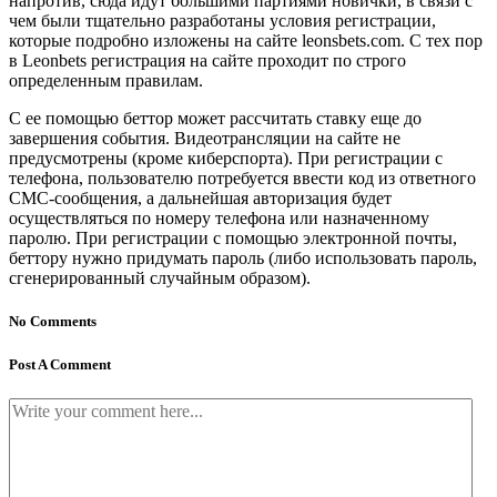
напротив, сюда идут большими партиями новички, в связи с
чем были тщательно разработаны условия регистрации,
которые подробно изложены на сайте leonsbets.com. С тех пор
в Leonbets регистрация на сайте проходит по строго
определенным правилам.
С ее помощью беттор может рассчитать ставку еще до
завершения события. Видеотрансляции на сайте не
предусмотрены (кроме киберспорта). При регистрации с
телефона, пользователю потребуется ввести код из ответного
СМС-сообщения, а дальнейшая авторизация будет
осуществляться по номеру телефона или назначенному
паролю. При регистрации с помощью электронной почты,
беттору нужно придумать пароль (либо использовать пароль,
сгенерированный случайным образом).
No Comments
Post A Comment