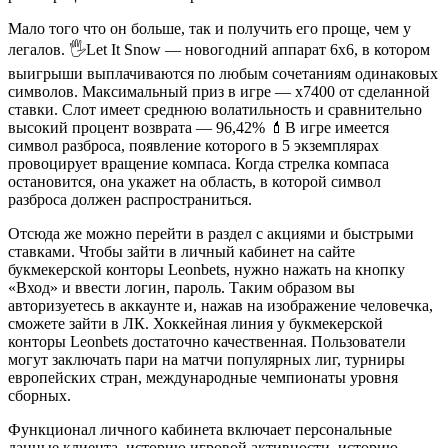
Мало того что он больше, так и получить его проще, чем у
легалов. 🖐Let It Snow — новогодний аппарат 6х6, в котором
выигрыши выплачиваются по любым сочетаниям одинаковых
символов. Максимальный приз в игре — х7400 от сделанной
ставки. Слот имеет среднюю волатильность и сравнительно
высокий процент возврата — 96,42% 💄В игре имеется
символ разброса, появление которого в 5 экземплярах
провоцирует вращение компаса. Когда стрелка компаса
остановится, она укажет на область, в которой символ
разброса должен распространиться.
Отсюда же можно перейти в раздел с акциями и быстрыми
ставками. Чтобы зайти в личный кабинет на сайте
букмекерской конторы Leonbets, нужно нажать на кнопку
«Вход» и ввести логин, пароль. Таким образом вы
авторизуетесь в аккаунте и, нажав на изображение человечка,
сможете зайти в ЛК. Хоккейная линия у букмекерской
конторы Leonbets достаточно качественная. Пользователи
могут заключать пари на матчи популярных лиг, турниры
европейских стран, международные чемпионаты уровня
сборных.
Функционал личного кабинета включает персональные
данные клиента, историю игровой активности, историю