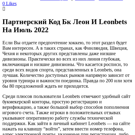
0
Likes
Партнерский Код Бк Леон И Leonbets
На Июль 2022
Если Вы отдаете предпочтение хоккею, то этот раздел будет
Вам интересен. А в таких странах, как Финляндия, Швеция,
Чехия и некоторых других представлены даже низшие
дивизионы. Практически во всех из них линия глубокая,
включающая и низшие дивизионы. Что касается росписи, то
среди всех видов спорта, представленных в Leonbets, она
лучшая. Количество доступных рынков напрямую зависит от
уровня турнира и важности поединка. Правда по 200 или хотя
бы 80 предложений ждать не приходится.
Среди плюсов пользователи Leonbets отмечают удобный сайт
букмекерской конторы, простую регистрацию и
верификацию, а также большой выбор способов пополнения
игрового счета. Также игроки в положительных отзывах
указывают оперативную работу службы технической
поддержки. Как зайти в личный кабинет Leonbets — на сайте
нажать на клавишу “войти”, затем ввести номер телефона,
адрес электронной почты, указанные при регистрации, либо