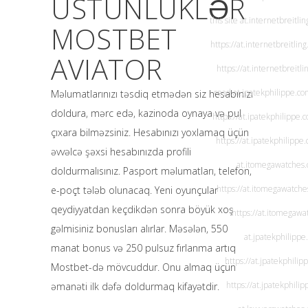
ÜSTÜNLÜKLƏR
this site
at.internetbreitli
MOSTBET
https://at.internetbreitlin
AVIATOR
https://at.internetbreitl
read
at.ipatekphilippe.c
Məlumatlarınızı təsdiq etmədən siz hesabınızı
doldura, mərc edə, kazinoda oynaya və pul
https://at.ipatekphilippe.
çıxara bilməzsiniz. Hesabınızı yoxlamaq üçün
https://at.ipatekphilippe
əvvəlcə şəxsi hesabınızda profili
at.itomegawatches
doldurmalısınız. Pasport məlumatları, telefon,
https://at.itomegawatche
e-poçt tələb olunacaq. Yeni oyunçular
qeydiyyatdan keçdikdən sonra böyük xoş
https://at.itomegaw
gəlmisiniz bonusları alırlar. Məsələn, 550
at.jpatekphilipp
manat bonus və 250 pulsuz fırlanma artıq
https://at.jpatekphilip
Mostbet-də mövcuddur. Onu almaq üçün
https://at.jpatekphili
əmanəti ilk dəfə doldurmaq kifayətdir.