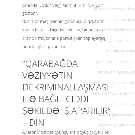
yanında Dövlət Vergi Xidməti kimi fəaliyyət
https://at.flowerswatches
göstərir.
at.fpatekphilippe.com
.lea
Bəzi slot maşınlarının görünüşü diqqətdən
kənarda qalır. Digərləri, əksinə, bir neçə ay
https://at.fpatekphilippe.c
ərzində milyonlarla pərəstişkarı toplayaraq
https://at.fpatekphili
onunla uğur qazanırlar.
at.furniturewatch
“QARABAĞDA
https://at.furniturewatche
VƏZIYYƏTIN
https://at.furniturewa
website
at.genomewatche
DEKRIMINALLAŞMASI
here now
https://at.geno
ILƏ BAĞLI CIDDI
details about 
ŞƏKILDƏ IŞ APARILIR”
https://at.genomewatc
– DİN
at.goomegawatches.c
Aviator Mostbet oyunçulara döyüş təyyarələri,