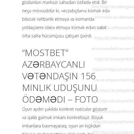
gözlənilən mərkəzi sahədən istifadə etdi. Bir
here
https://at.cnomegaw
neçə mövsüddür ki, «eczəbçilər»ə kömək edə
Information
at.coffeewat
biləcək rəhbərlik etməyə və komanda
yoldaşlarını idarə etməyə kömək edən sabit
https://at.coffeewatche
orta saha hücumçusu çatışan çıxırdı.
https://at.coffeewatches
at.computerbellross.com
.
“MOSTBET”
https://at.computerbellr
AZƏRBAYCANLI
Discount
https://at.compu
VƏTƏNDAŞIN 156
site
at.computerbreitlin
MINLIK UDUŞUNU
hints
https://at.computerbr
ÖDƏMƏDI – FOTO
facts
https://at.computerbr
Oyun aydın şəkildə konkret nəticələr göstərir
here
at.computerfranck
və qalib gəlmək imkanı konkretləşir. Böyük
https://at.computerfranc
imkanlara baxmayaraq, oyun ən kiçikdən
$59
https://at.computerf