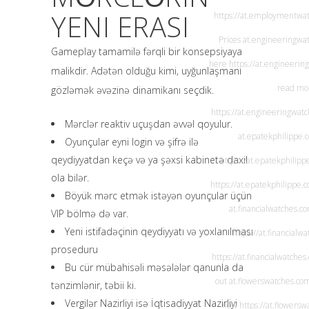
YENI ERASI
https://at.employmentwa
Prices
at.engineeringwa
Gameplay tamamilə fərqli bir konsepsiyaya
here
https://at.engineeri
malikdir. Adətən olduğu kimi, uyğunlaşmanı
read mo
gözləmək əvəzinə dinamikanı seçdik.
https://at.engineeringwat
Mərclər reaktiv uçuşdan əvvəl qoyulur.
at.epatekphilippe.
Oyunçular eyni login və şifrə ilə
qeydiyyatdan keçə və ya şəxsi kabinetə daxil
https://at.epatekphilipp
ola bilər.
https://at.epatekphilippe.
Böyük mərc etmək istəyən oyunçular üçün
at.financialwatches.c
VIP bölmə də var.
Yeni istifadəçinin qeydiyyatı və yoxlanılması
https://at.financialw
proseduru
https://at.financialwatche
Bu cür mübahisəli məsələlər qanunla da
out
at.flowerswatches.co
tənzimlənir, təbii ki.
Vergilər Nazirliyi isə İqtisadiyyat Nazirliyi
now
https://at.flowers