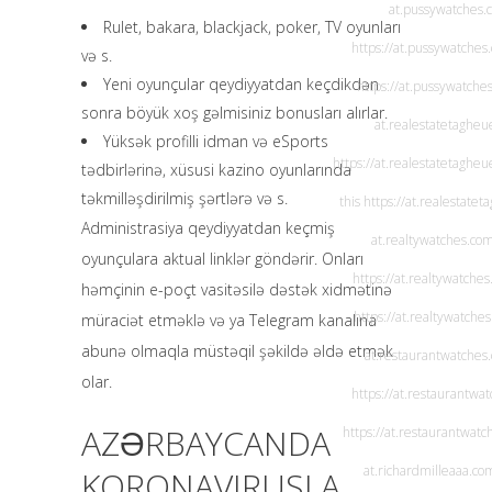
at.pussywatches.
Rulet, bakara, blackjack, poker, TV oyunları
https://at.pussywatches
və s.
Yeni oyunçular qeydiyyatdan keçdikdən
https://at.pussywatche
sonra böyük xoş gəlmisiniz bonusları alırlar.
at.realestatetaghe
Yüksək profilli idman və eSports
https://at.realestatetagheu
tədbirlərinə, xüsusi kazino oyunlarında
təkmilləşdirilmiş şərtlərə və s.
this
https://at.realestate
Administrasiya qeydiyyatdan keçmiş
at.realtywatches.co
oyunçulara aktual linklər göndərir. Onları
https://at.realtywatches
həmçinin e-poçt vasitəsilə dəstək xidmətinə
https://at.realtywatche
müraciət etməklə və ya Telegram kanalına
abunə olmaqla müstəqil şəkildə əldə etmək
at.restaurantwatches
olar.
https://at.restaurantwa
AZƏRBAYCANDA
https://at.restaurantwat
at.richardmilleaaa.co
KORONAVIRUSLA