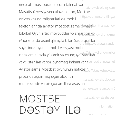
necə alınması barədə ətraflı təlimat var.
at.newsbreitling.com
Masaüstü versiyasına əlavə olaraq, Mostbet
https://at.newsbreitling.
onlayn kazino müştəriləri də mobil
this website
https://at.ne
telefonlarında aviator mostbet game oynaya
bilərlər! Oyun artıq mövcuddur və smartfon və
This Link
at.newsfranckmu
iPhone-larda asanlıqla açıla bilər. Sadə qrafika
here
https://at.newsfranck
sayəsində oyunun mobil versiyası mobil
https://at.newsfranckmulle
cihazlara sürətlə yüklənir və oyunçuya istənilən
you read
at.newshub
vaxt, istənilən yerdə oynamaq imkanı verir!
Aviator game Mostbet oyununun nəticəsini
https://at.newshublot.
proqnozlaşdırmaq üçün alqoritm
https://at.newshublot.co
mürəkkəbdir və bir çox amillərə əsaslanır.
at.newstagheuer.com
.
MOSTBET
https://at.newstagheuer
DƏSTƏYI ILƏ
information