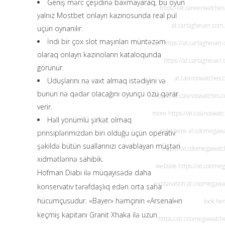
Geniş mərc çeşidinə baxmayaraq, bu oyun
https://at.careerwatche
yalnız Mostbet onlayn kazinosunda real pul
at.cartagheuer.com
üçün oynanılır.
İndi bir çox slot maşınları müntəzəm
https://at.cartagheuer
olaraq onlayn kazinoların kataloqunda
https://at.cartagheuer
görünür.
at.casinoswatches.
Uduşlarını nə vaxt almaq istədiyini və
bunun nə qədər olacağını oyunçu özü qərar
https://at.casinoswatches.
verir.
more
https://at.casinoswat
Həll yönümlü şirkət olmaq
right here
at.cdomegaw
prinsiplərimizdən biri olduğu üçün operativ
şəkildə bütün suallarınızı cavablayan müştəri
https://at.cdomegawatc
xidmətlərinə sahibik.
website
https://at.cdome
Hofman Diabi ilə müqayisədə daha
explanation
at.cnomegawa
konservativ tərəfdaşlıq edən orta saha
hücumçusudur. «Bayer» həmçinin «Arsenal»ın
look he
keçmiş kapitanı Granit Xhaka ilə uzun
https://at.cnomegawatch