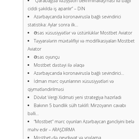
“Qarabağda vəziyyətin dekriminallaşması ilə bağlı
ciddi şəkildə iş aparılır” – DİN
Azərbaycanda koronavirusla bağlı sevindirici
statistika: Aylar sonra ilk…
Əsas xüsusiyyətlər və üstünlüklər Mostbet Aviator
Təyyarələrin müxtəlifliyi və modifikasiyaları Mostbet
Aviator
Əsas oyunçu
Mostbet dəstəyi ilə əlaqə
Azərbaycanda koronavirusla bağlı sevindirici…
İdman mərc oyunlarının xüsusiyyətləri və
qiymətləndirilməsi
Dövlət Vergi Xidməti yeni strategiya hazırladı
Bakının 5 bəndlik sülh təklifi: Mirzoyanın cavabı
bəlli…
“Mostbet” mərc oyunları Azərbaycan gəncliyini belə
məhv edir – ARAŞDIRMA
Mostbet-də qeydiyyat və yoxlama