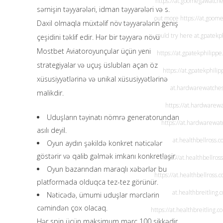
https://at.goomegawatch
sərnişin təyyarələri, idman təyyarələri və s.
out more
https://at.goo
Daxil olmaqla müxtəlif növ təyyarələrin geniş
could try here
at.gpatekp
çeşidini təklif edir. Hər bir təyyarə növü
Mostbet Aviatoroyunçular üçün yeni
https://at.gpatekphilippe
strategiyalar və uçuş üslubları açan öz
https://at.gpatekphili
xüsusiyyətlərinə və unikal xüsusiyyətlərinə
at.hardwarewatche
malikdir.
https://at.hardwarew
Uduşların təyinatı nömrə generatorundan
https://at.hardwarewa
asılı deyil.
at.healthbellross.
Oyun aydın şəkildə konkret nəticələr
göstərir və qalib gəlmək imkanı konkretləşir.
https://at.healthbellros
Oyun bazarından maraqlı xəbərlər bu
https://at.healthbellross.
platformada olduqca tez-tez görünür.
at.healthbreitling.
Nəticədə, ümumi uduşlar mərclərin
cəmindən çox olacaq.
https://at.healthbreitling.c
Hər spin üçün maksimum mərc 100 sikkədir.