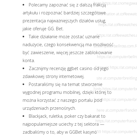
here
https://at.cnomegaw
Polecamy zapoznać się z dalszą frakcją
artykułu i rozpoznać bardziej szczegółowe
Information
at.coffeewat
prezentacja najważniejszych działów usług,
https://at.coffeewatche
jakie oferuje GG. Bet.
https://at.coffeewatches
Takie działanie może zostać uznane
nadużycie, czego konsekwencją ma możliwość
at.computerbellross.com
.
być zawieszenie, więcej jeszcze zablokowanie
https://at.computerbellr
konta.
Discount
https://at.compu
Zacznijmy recenzję ggbet casino od jego
zdawkowej strony internetowej.
site
at.computerbreitlin
Postaraliśmy się na temat stworzenie
hints
https://at.computerbr
wygodnej programu mobilnej, dzięki której to
facts
https://at.computerbr
można korzystać z naszego portalu pod
urządzeniach przenośnych.
here
at.computerfranck
Blackjack, ruletka, poker czy bakarat to
https://at.computerfranc
najpopularniejsze uciechy z tej sektora —
zadbaliśmy o to, aby w GGBet kasyno
$59
https://at.computerf