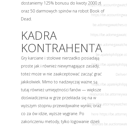
dostaniemy 125% bonusu do kwoty 2000 zł
https://be.accountingwatc
oraz 50 darmowych spinów na robot Book of
https://be.accountingw
Dead.
be.adomegawatches.c
KADRA
https://be.adomegawat
KONTRAHENTA
https://be.adomegawatch
be.apatekphilippe.c
Gry karciane i stołowe nierzadko posiadają
https://be.apatekphili
proste jak i również niewymagające zasady,
toteż może w nie zaakceptować zacząć grać
Deliver
jakikolwiek. Mimo to nadzwyczaj ważne są
https://be.apatekphili
tutaj również umiejętności fanów — większe
resources
be.attorneywa
doświadczenia w grze przekłada się na w
https://be.attorneywatche
wyższym stopniu przewidywalne wyniki, oraz
co za ów idzie, wyższe wygrane. Po
here
https://be.attorn
zakończeniu metody, tylko logowanie dzieli
sources
be.auctionswat