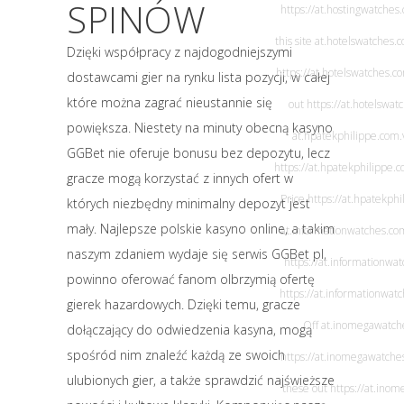
SPINÓW
https://at.hostingwatches
this site
at.hotelswatches.
Dzięki współpracy z najdogodniejszymi
https://at.hotelswatches.c
dostawcami gier na rynku lista pozycji, w całej
które można zagrać nieustannie się
out
https://at.hotelswat
powiększa. Niestety na minuty obecną kasyno
at.hpatekphilippe.com
.
GGBet nie oferuje bonusu bez depozytu, lecz
https://at.hpatekphilippe.
gracze mogą korzystać z innych ofert w
Price
https://at.hpatekph
których niezbędny minimalny depozyt jest
mały. Najlepsze polskie kasyno online, a takim
at.informationwatches.co
naszym zdaniem wydaje się serwis GGBet pl,
https://at.informationwa
powinno oferować fanom olbrzymią ofertę
https://at.informationwat
gierek hazardowych. Dzięki temu, gracze
Off
at.inomegawatch
dołączający do odwiedzenia kasyna, mogą
spośród nim znaleźć każdą ze swoich
https://at.inomegawatche
ulubionych gier, a także sprawdzić najświeższe
these out
https://at.ino