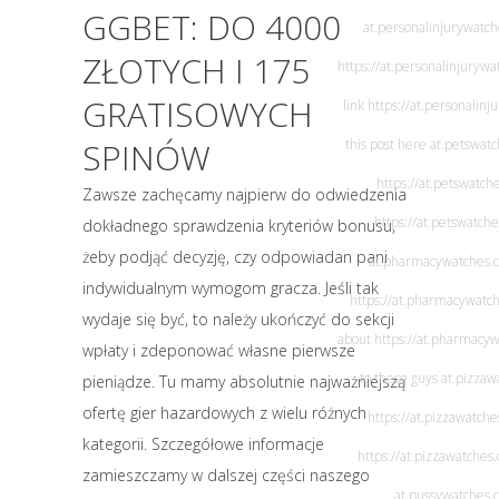
GGBET: DO 4000
at.personalinjurywatc
ZŁOTYCH I 175
https://at.personalinjuryw
GRATISOWYCH
link
https://at.personalin
SPINÓW
this post here
at.petswat
https://at.petswatch
Zawsze zachęcamy najpierw do odwiedzenia
https://at.petswatch
dokładnego sprawdzenia kryteriów bonusu,
żeby podjąć decyzję, czy odpowiadan pani
at.pharmacywatches.
indywidualnym wymogom gracza. Jeśli tak
https://at.pharmacywatc
wydaje się być, to należy ukończyć do sekcji
about
https://at.pharmacy
wpłaty i zdeponować własne pierwsze
to these guys
at.pizzaw
pieniądze. Tu mamy absolutnie najważniejszą
ofertę gier hazardowych z wielu różnych
https://at.pizzawatch
kategorii. Szczegółowe informacje
https://at.pizzawatches
zamieszczamy w dalszej części naszego
at.pussywatches.