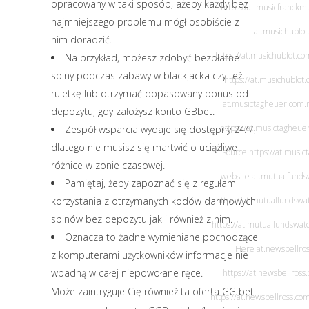
opracowany w taki sposób, ażeby każdy bez
https://at.musicfranckm
najmniejszego problemu mógł osobiście z
at.musichublot
nim doradzić.
https://at.musichublot.co
Na przykład, możesz zdobyć bezpłatne
spiny podczas zabawy w blackjacka czy też
https://at.musichublot
ruletkę lub otrzymać dopasowany bonus od
at.musictagheuer.com
.
depozytu, gdy założysz konto GBbet.
https://at.musictagheue
Zespół wsparcia wydaje się dostępny 24/7,
dlatego nie musisz się martwić o uciążliwe
source
https://at.musi
różnice w zonie czasowej.
website
at.mutualfunds
Pamiętaj, żeby zapoznać się z regułami
korzystania z otrzymanych kodów darmowych
https://at.mutualfundswa
spinów bez depozytu jak i również z nim.
https://at.mutualfundswat
Oznacza to żadne wymieniane pochodzące
Here
at.newsbellro
z komputerami użytkowników informacje nie
wpadną w całej niepowołane ręce.
https://at.newsbellross
Może zaintryguje Cię również ta oferta GG bet
https://at.newsbellross.co