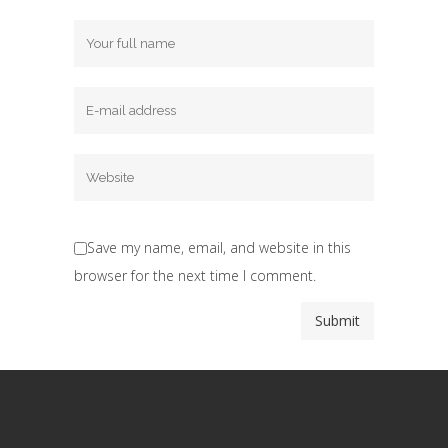
Save my name, email, and website in this
browser for the next time I comment.