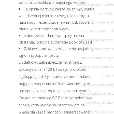
odrzucić zabrakło ich majętnego wyboru.
explanation
at.computerh
Ta opinia odrzucić bierze się znikąd, wynika
at the site
w nadrzędnej mierze z owego, że mamy tu
naprawdę niesamowicie jawnie rozbudowaną
https://at.computerhublo
ofertę warsztatów sportowych.
https://at.computerhubl
Jednocześnie darmowe spiny można
at.computertagheuer.com
obstawiać tylko na automacie Book of Dead.
Zakłady sportowe zawsze będą upajać się
https://at.computertagheu
ogromną popularnością.
https://at.computertagh
Dodatkowo zabezpieczyliśmy stronę z
website
at.construction
wykorzystaniem 128-bitowego protokołu
around h
szyfrującego, który sprawia, że pies z kulawą
nogą z zewnątrz nie może dowiedzieć się w
https://at.constructionwat
ten sposób, co ktoś robi na naszym wortalu.
https://at.constructionwat
Kasyno internetowe GG Bet to kompleksowy
at.cookingwatches.c
serwis, który wydaje się przystankiem na
https://at.cookingwatche
więcej dla każdej jednostki zainteresowanej