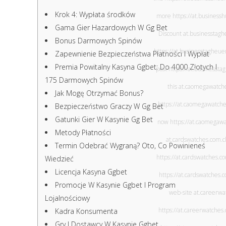
Krok 4: Wypłata środków
more
https://at.business
Gama Gier Hazardowych W Gg Bet
Discount
at.businesstag
Bonus Darmowych Spinów
https://at.businesstagheue
Zapewnienie Bezpieczeństwa Płatności I Wypłat
Premia Powitalny Kasyna Ggbet: Do 4000 Złotych I
post
https://at.businesst
175 Darmowych Spinów
this
at.caomegawatch
Jak Mogę Otrzymać Bonus?
https://at.caomegawatch
Bezpieczeństwo Graczy W Gg Bet
Gatunki Gier W Kasynie Gg Bet
now
https://at.caomegaw
Metody Płatności
at.cardswatches.com
.c
Termin Odebrać Wygraną? Oto, Co Powinieneś
https://at.cardswatches.c
Wiedzieć
Licencja Kasyna Ggbet
https://at.cardswatches.
Promocje W Kasynie Ggbet I Program
web-site
at.careerwa
Lojalnościowy
https://at.careerwatches
Kadra Konsumenta
Gry I Dostawcy W Kasynie Ggbet