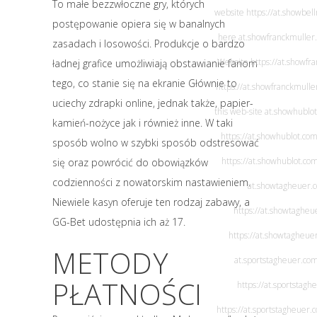
To małe bezzwłoczne gry, których
website
https://at.showbel
postępowanie opiera się w banalnych
here
at.showfranckmuller
zasadach i losowości. Produkcje o bardzo
Website
https://at.showfr
ładnej grafice umożliwiają obstawianie fanom
tego, co stanie się na ekranie Głównie to
https://at.showfranckmulle
uciechy zdrapki online, jednak także, papier-
this web-site
at.showhublo
kamień-nożyce jak i również inne. W taki
https://at.showhublot.com
sposób wolno w szybki sposób odstresować
https://at.showhublot.co
się oraz powrócić do obowiązków
codzienności z nowatorskim nastawieniem.
at.showtagheuer.
Niewiele kasyn oferuje ten rodzaj zabawy, a
https://at.showtagheu
GG-Bet udostępnia ich aż 17.
https://at.showtagheue
METODY
at.sportstagheuer.co
PŁATNOŚCI
https://at.sportstagh
https://at.sportstagheuer.