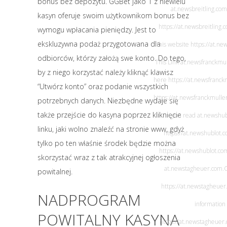
bonus bez depozytu. GGBet jako 1 z niewielu
at.newsbreitling.com
kasyn oferuje swoim użytkownikom bonus bez
https://at.newsbreitling.
wymogu wpłacania pieniędzy. Jest to
ekskluzywna podaż przygotowana dla
this website
https://at.ne
odbiorców, którzy założą swe konto. Do tego,
This Link
at.newsfranckmu
by z niego korzystać należy kliknąć klawisz
here
https://at.newsfranck
“Utwórz konto” oraz podanie wszystkich
https://at.newsfranckmulle
potrzebnych danych. Niezbędne wydaje się
także przejście do kasyna poprzez kliknięcie
you read
at.newshub
linku, jaki wolno znaleźć na stronie www, gdyż
https://at.newshublot.
tylko po ten właśnie środek będzie można
https://at.newshublot.co
skorzystać wraz z tak atrakcyjnej ogłoszenia
at.newstagheuer.com
.
powitalnej.
https://at.newstagheuer
NADPROGRAM
information
POWITALNY KASYNA
https://at.newstagheuer