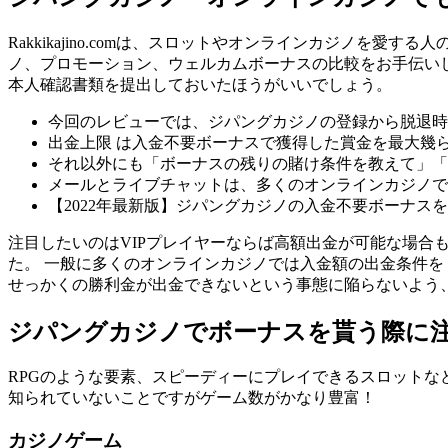
Rakkikajino.comは、スロットやオンラインカジノ
ノ、プロモーション、ウェルカムボーナスの比較をお手伝いし
本人確認書類を提出しておいたほうがいいでしょう。
今回のレビューでは、ジパングカジノの登録から脱退時
出金上限 は入金不要ボーナスで獲得した賞金を最大幾
それ以外にも「ボーナスの残りの賭け条件を教えて」「
メールとライブチャットは、多くのオンラインカジノで
【2022年最新版】ジパングカジノの入金不要ボーナス
注目したいのはVIPプレイヤーならば高額出金が可能な場合
た。 一般に多くのオンラインカジノでは入金額の出金条件を
せっかくの勝利金が出金できないという事態に陥らないよう
ジパングカジノでボーナスを貰う際に注
RPGのような要素、スピーディーにプレイできるスロットな
知られていないことですがゲーム数がかなり豊富！
カジノゲーム