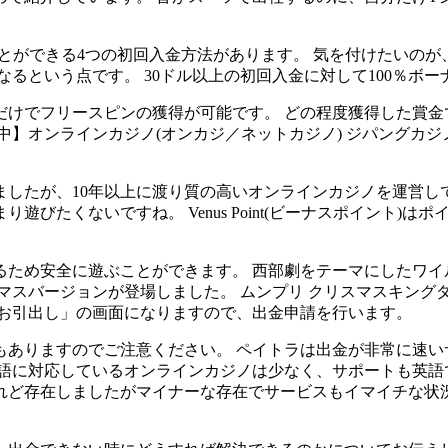
で選ぶことができる4つの初回入金方法があります。 気を付けた
るという点です。 30ドル以上の初回入金に対して100％ボ
だけでフリースピンの獲得が可能です。 どの程度獲得した賞金
】オンラインカジノ(オンカジ／ネットカジノ) ジパングカジ
したが、10年以上に渡り質の高いオンラインカジノを運営し
びたくないですね。 Venus Point(ビーナスポイント)
ため安全に遊ぶことができます。 西部劇をテーマにしたワイルド
リスマスバージョンが登場しました。 ムンプリ クリスマスキン
「お引出し」の画面になりますので、出金申請を行います。
もありますのでご注意ください。 ペイトラは出金が非常に速い
語に対応しているオンラインカジノは少なく、サポートも英語
れど存在しましたがマイナーな存在でサービスもイマイチな状況