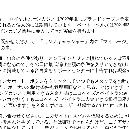
 … ロイヤルムーンカジノは2022年夏にグランドオープン予
れると個人的には期待しています。 ベットレベルズは2021
ラインカジノ業界に参入してきた実績を持ちます。
のご心境をお聞かせください。 「カジノキャッシャー」内の「マイ
付の事。
面、出金に条件があり、オンラインカジノに慣れている人は不要
間になるので、その日に最低賭け金額の条件をクリアできなけ
トに掲載している合言葉をサポートセンターに申告すれば現金
インサポート」ボタンをクリックしていつでもスタッフをお呼
また、ボーナスの賭け条件も管理画面などで見ることはできず、
ングカジノで利用できる入金方法はエコペイズとペイトラのみ（2
クレカが無くてもエコペイズ・ペイトラに入金できる銀行口座さ
ーと言います）を入金せずにユーザー登録するだけで付与される
合わせください。 このサイトはスパムを低減するために Akis
俳優さんと共演していることは確認できたんだけど、ニチアサと
て紹介しています。 皆がスーツで出社するのに、自分だけT