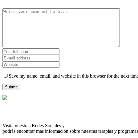
Save my name, email, and website in this browser for the next tim
Visita nuestras Redes Sociales y
podrás encontrar mas información sobre nuestras terapias y programas