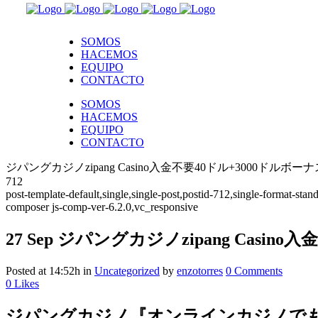
SOMOS
HACEMOS
EQUIPO
CONTACTO
SOMOS
HACEMOS
EQUIPO
CONTACTO
ジパングカジノzipang Casino入金不要40ドル+3000ド
712
post-template-default,single,single-post,postid-712,single-format-s
composer js-comp-ver-6.2.0,vc_responsive
27 Sep
ジパングカジノzipang Casi
Posted at 14:52h
in
Uncategorized
by
enzotorres
0 Comments
0
Likes
ジパングカジノ『オンラインカジノで