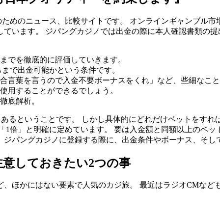
を愛する人のためのニュース、比較サイトです。 オンラインギャン
ています。 ジパングカジノでは出金の際に本人確認書類の提
までを徹底的に評価していきます。
らまで出金可能かという条件です。
合言葉を言うので入金不要ボーナスをくれ」など、些細なこと
使用することができるでしょう。
を徹底解析。
もあるということです。 しかし具体的にどれだけベットをすれ
「1倍」と明確に定めています。 要は入金額と同額以上のベ
、ジパングカジノに登録する際に、出金条件やボーナス、そし
意しておきたい2つの事
ど、ほかにはない要素で人気のカジ旅。 最近はラジオCMなど