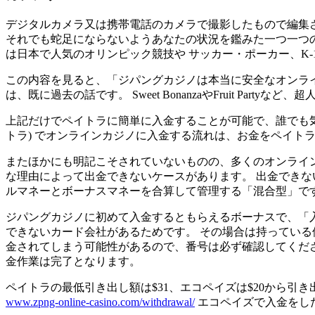
デジタルカメラ又は携帯電話のカメラで撮影したもので編集
それでも蛇足にならないようあなたの状況を鑑みた一つ一つのステ
は日本で人気のオリンピック競技や サッカー・ポーカー、K-
この内容を見ると、「ジパングカジノは本当に安全なオンラ
は、既に過去の話です。 Sweet BonanzaやFruit Par
上記だけでペイトラに簡単に入金することが可能で、誰でも気軽
トラ) でオンラインカジノに入金する流れは、お金をペイト
またほかにも明記こそされていないものの、多くのオンライ
な理由によって出金できないケースがあります。 出金できな
ルマネーとボーナスマネーを合算して管理する「混合型」で
ジパングカジノに初めて入金するともらえるボーナスで、「入
できないカード会社があるためです。 その場合は持っている
金されてしまう可能性があるので、番号は必ず確認してくださ
金作業は完了となります。
ペイトラの最低引き出し額は$31、エコペイズは$20から
www.zpng-online-casino.com/withdrawal/
エコペイズで入金をし