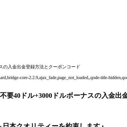
ルボーナスの入金出金登録方法とクーポンコード
tandard,bridge-core-2.2.9,ajax_fade,page_not_loaded,,qode-title-hidde
no入金不要40ドル+3000ドルボーナスの入
も日本クオリティーを約束します』