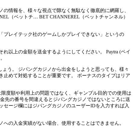
ノの情報を、様々な視点で隙なく無駄なく徹底的に網羅し、
（ベットチ… BET CHANNEREL（ベットチャンネル）
「プレイテック社のゲームしかプレイできない」というの
上の金額を送金するようにしてください。 Paytra (ペイ
す。
ょう。 ジパングカジノから出金をしようと思っても、様々
き止めて対処することが重要です。 ボーナスのタイプはリア
は限度額や利用上の問題ではなく、ギャンブル目的での使用は
送金先の番号を間違えるとジパングカジノではないところに送
ッセージ欄にはジパングカジノのユーザーIDを入力すれば入
ジノへの入金実績がない場合、使用することはできません。