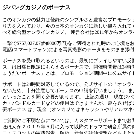
ジパングカジノのボーナス
このオンカジの魅力は登録のシンプルさと豊富なプロモーショ
り力を入れており、今の日本のオンカジに新しい風を入れてく
べる総合型オンラインカジノ。 運営会社は2011年からオン
一撃で$757,027.07(約8000万円)をご獲得された時
電話(スマートフォン)による写真撮影のデータをそのまま添
ボーナスを受け取れるというのは、最初にプレイしやすい反
ス」は日曜日限定にもらえるボーナスで、開催時間帯は24時
ょうだいボーナス」とは、プロモーション期間中に公式サイ
サポートは24時間対応しているので、公式サイトの「オンラ
ないため、十分注意してボーナスの申請を行いましょう。 
といったことを聞く必要があります。 上記の通り、現在ジパ
カ・バンドルカードなどの使用はできませんが、裏を返せば
要ボーナス は、現金（オンカジではキャッシュやリアルマネ
ご質問やご不明な点については、カスタマーサポートまでお問い
ほほんが２０１９年５月に入って以降のドラマで研音所属の
コ・スロットの実践報告、解析、新台の評価情報などをまとめ