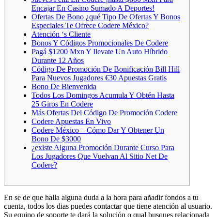
Encajar En Casino Sumado A Deportes!
Ofertas De Bono ¿qué Tipo De Ofertas Y Bonos
Especiales Te Ofrece Codere México?
Atención ‘s Cliente
Bonos Y Códigos Promocionales De Codere
Pagá $1200 Mxn Y Ilevate Un Auto Híbrido
Durante 12 Años
Código De Promoción De Bonificación Bill Hill
Para Nuevos Jugadores €30 Apuestas Gratis
Bono De Bienvenida
Todos Los Domingos Acumula Y Obtén Hasta
25 Giros En Codere
Más Ofertas Del Código De Promoción Codere
Codere Apuestas En Vivo
Codere México – Cómo Dar Y Obtener Un
Bono De $3000
¿existe Alguna Promoción Durante Curso Para
Los Jugadores Que Vuelvan Al Sitio Net De
Codere?
En se de que halla alguna duda a la hora para añadir fondos a tu
cuenta, todos los dias puedes contactar que tiene atención al usuario.
Su equipo de soporte te dará la solución o qual busques relacionada