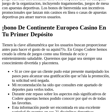
juego de la organizacion, incluyendo tragamonedas, juegos de mesa
con apuestas deportivas. Los bonos de bienvenida son incentivos
promocionales que lanzan mis casinos en línea o casas de apuestas
deportivas pra atraer nuevos usuarios.
¡bono De Continente Europeo Casino En
Tu Primer Depósito
Tienen la clave alfanumérica que los usuarios buscan proporcionar
antes para hacer el gusto de su aquisi??o. En Grupo Codere hemos
creado la oferta de juegos como una fórmula de ocio y
entretenimiento saludable. Queremos que jugar sea siempre una
conocimiento divertida y placentera.
• Si ze cree que un cliente pudo estar presente manipulado los
pasos para alcanzar una gratificación que se?ala la promoción,
tu solicitud será negada.
Mi recomendación ha sido que consultes este apartado de
deportes para verlos todos.
Durante este repaso sobre los aspectos más significativos de
Codere apuestas hemos podido conocer por qué es de todas
las favoritas.
Esta información puede ser encontrada en una excelente
variedad de eventos en sus 21 disciplinas deportivas