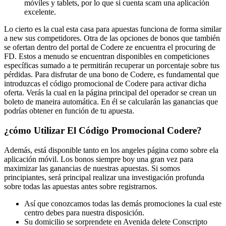
móviles y tablets, por lo que sí cuenta scam una aplicación
excelente.
Lo cierto es la cual esta casa para apuestas funciona de forma similar
a new sus competidores. Otra de las opciones de bonos que también
se ofertan dentro del portal de Codere ze encuentra el procuring de
FD. Estos a menudo se encuentran disponibles en competiciones
específicas sumado a te permitirán recuperar un porcentaje sobre tus
pérdidas. Para disfrutar de una bono de Codere, es fundamental que
introduzcas el código promocional de Codere para activar dicha
oferta. Verás la cual en la página principal del operador se crean un
boleto de maneira automática. En él se calcularán las ganancias que
podrías obtener en función de tu apuesta.
¿cómo Utilizar El Código Promocional Codere?
Además, está disponible tanto en los angeles página como sobre ela
aplicación móvil. Los bonos siempre boy una gran vez para
maximizar las ganancias de nuestras apuestas. Si somos
principiantes, será principal realizar una investigación profunda
sobre todas las apuestas antes sobre registrarnos.
Así que conozcamos todas las demás promociones la cual este
centro debes para nuestra disposición.
Su domicilio se sorprendete en Avenida delete Conscripto