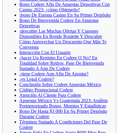
Bono Codere Afin De Apuestas Deportivas Con
Casino 2023: ¿cómo Obtenerlo?
¡bono De Europa Casino En Su Primer Depósito
Bono De Bienvenida Codere En Apuestas
Deportivas
¡descubre Las Muchas Ofertas Y Cupones
Disponibles En Reside Roulette Y Descubre
Cómo Aprovechar Un Descuento Que Más Te
Convenga
Interacción Con El Usuario
¿hacer Un Registro En Codere O No? En
Totalidad Sobre Retiros, Pase De Bienvenida
Sumado A App De Codere
¿tiene Codere App Afin De Apostar?
¿es Legal Codere?
Conclusión Sobre Codere Apuestas México
Código Promocional Codere
Atención Al Cliente Para Codere
Apuestas México Vs Guatemala 2023: Análisis
Pormenorizado Bonos, Momios Y Estadísticas
Bono De Hasta $3 000 En Su Primer Depósito
Durante Codere
Términos Sumado A Condiciones Del Pase De
Codere
Jueves Feliz En Codere ¡hasta $600 Mxn Para