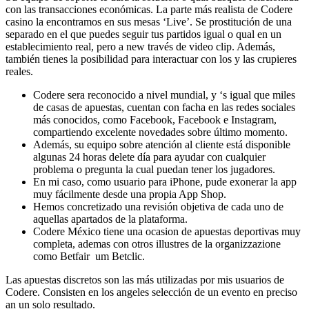
con las transacciones económicas. La parte más realista de Codere
casino la encontramos en sus mesas ‘Live’. Se prostitución de una
separado en el que puedes seguir tus partidos igual o qual en un
establecimiento real, pero a new través de video clip. Además,
también tienes la posibilidad para interactuar con los y las crupieres
reales.
Codere sera reconocido a nivel mundial, y ‘s igual que miles
de casas de apuestas, cuentan con facha en las redes sociales
más conocidos, como Facebook, Facebook e Instagram,
compartiendo excelente novedades sobre último momento.
Además, su equipo sobre atención al cliente está disponible
algunas 24 horas delete día para ayudar con cualquier
problema o pregunta la cual puedan tener los jugadores.
En mi caso, como usuario para iPhone, pude exonerar la app
muy fácilmente desde una propia App Shop.
Hemos concretizado una revisión objetiva de cada uno de
aquellas apartados de la plataforma.
Codere México tiene una ocasion de apuestas deportivas muy
completa, ademas con otros illustres de la organizzazione
como Betfair um Betclic.
Las apuestas discretos son las más utilizadas por mis usuarios de
Codere. Consisten en los angeles selección de un evento en preciso
an un solo resultado.