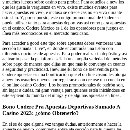
y muchos juegos sobre casino para probar. Para aquellos a new los
que les gusta la vergüenza en vivo, existe muchos eventos para
hacer apuestas en vivo, e incluso se ofrece casino en vivo durante
este sitio. Y, por supuesto, este código promocional de Codere se
puede utilizar tanto para apuestas deportivas asi como para apuestas
en el casino. Codere Mexico es 1 de los operadores para juegos en
línea más reconocidos en el mercado mexicano.
Para acceder a good este tipo sobre apuestas debes ventosear una
sección llamada “Live”, en donde encontrarás una listón con
diferentes opciones de apuestas. Para poder realizar tu depósito y así
activar tu pase, la plataforma se?ala una amplia variedad de métodos
sobre pago de manera que elijas un que más lo convenga en cuanto
a seguridad y practicidad. [newline]El bono de bienvenida para
Codere apuestas es una bonificación que el on line casino les otorga
a new los usuarios nuevos por registrarse con crearse una cuenta en
el on line casino Codere. Los bonos promocionales de padrón son,
sin lugar a dudas, mi gran ventaja para quienes estén iniciándose en
este esplendido mundo del intriga y de algunas apuestas en línea.
Bono Codere Pra Apuestas Deportivas Sumado A
Casino 2023: ¿cómo Obtenerlo?
En el se de que alguna vez tengas dudas, anteriormente a hacer la
apuesta de nuevo, comprueba sobre ela sección para tu cuenta las