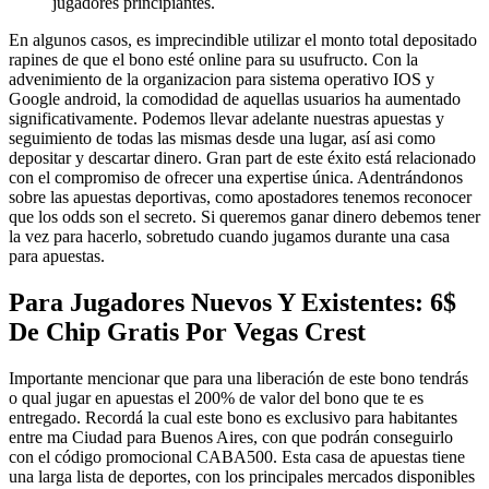
jugadores principiantes.
En algunos casos, es imprecindible utilizar el monto total depositado
rapines de que el bono esté online para su usufructo. Con la
advenimiento de la organizacion para sistema operativo IOS y
Google android, la comodidad de aquellas usuarios ha aumentado
significativamente. Podemos llevar adelante nuestras apuestas y
seguimiento de todas las mismas desde una lugar, así asi como
depositar y descartar dinero. Gran part de este éxito está relacionado
con el compromiso de ofrecer una expertise única. Adentrándonos
sobre las apuestas deportivas, como apostadores tenemos reconocer
que los odds son el secreto. Si queremos ganar dinero debemos tener
la vez para hacerlo, sobretudo cuando jugamos durante una casa
para apuestas.
Para Jugadores Nuevos Y Existentes: 6$
De Chip Gratis Por Vegas Crest
Importante mencionar que para una liberación de este bono tendrás
o qual jugar en apuestas el 200% de valor del bono que te es
entregado. Recordá la cual este bono es exclusivo para habitantes
entre ma Ciudad para Buenos Aires, con que podrán conseguirlo
con el código promocional CABA500. Esta casa de apuestas tiene
una larga lista de deportes, con los principales mercados disponibles