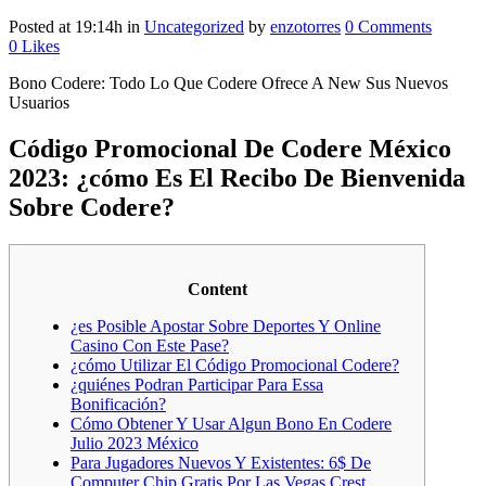
Posted at 19:14h
in
Uncategorized
by
enzotorres
0 Comments
0
Likes
Bono Codere: Todo Lo Que Codere Ofrece A New Sus Nuevos
Usuarios
Código Promocional De Codere México
2023: ¿cómo Es El Recibo De Bienvenida
Sobre Codere?
Content
¿es Posible Apostar Sobre Deportes Y Online
Casino Con Este Pase?
¿cómo Utilizar El Código Promocional Codere?
¿quiénes Podran Participar Para Essa
Bonificación?
Cómo Obtener Y Usar Algun Bono En Codere
Julio 2023 México
Para Jugadores Nuevos Y Existentes: 6$ De
Computer Chip Gratis Por Las Vegas Crest