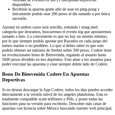
disponibles.
Recibirás la apuesta gratis afin de usar en ping-pong y
únicamente podrás usar 200 pesos al día sumado a por única
sucesión.
Apostar en ambos casos será sencillo, entrando i smag med
categoría que deseamos, buscaremos el evento ing que apostaremos
sumado a listo. Lo conveniente es que no hay un momio mínimo,
por lo que siempre podrás apostar por Rayados en cada juego del
torneo marine o no predileto. Lo que sí debes saber es que solo
podrás obtener un máximo de freebet sobre 500 pesos. Codere tiene
un revolucionario bono de Bienvenida, regalado al usuario hasta
5000 pesos dividido en tres depósitos. Esto atrae a los usuarios para
poder executar las apuestas y estar siempre delete lado de Codere.
Bono De Bienvenida Codere En Apuestas
Deportivas
Si no deseas descargar la App Codere, todos los dias puedes acceder
directamente a la versión móvil de los angeles plataforma. Esta es
totalmente compatible scam teléfonos y Pills, y posee todas las
funciones para su versión para escritorio. Descubre más casas de
apuestas con licencia sobre México buscando nuestro web principal.