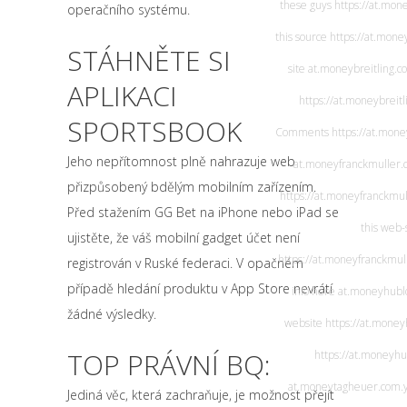
these guys
https://at.mon
operačního systému.
this source
https://at.mone
STÁHNĚTE SI
site
at.moneybreitling.c
APLIKACI
https://at.moneybreitl
SPORTSBOOK
Comments
https://at.mone
Jeho nepřítomnost plně nahrazuje web
at.moneyfranckmuller
přizpůsobený bdělým mobilním zařízením.
https://at.moneyfranckmul
Před stažením GG Bet na iPhone nebo iPad se
this web-
ujistěte, že váš mobilní gadget účet není
https://at.moneyfranckmul
registrován v Ruské federaci. V opačném
případě hledání produktu v App Store nevrátí
info here
at.moneyhubl
žádné výsledky.
website
https://at.money
TOP PRÁVNÍ BQ:
https://at.moneyhu
at.moneytagheuer.com
.
Jediná věc, která zachraňuje, je možnost přejít