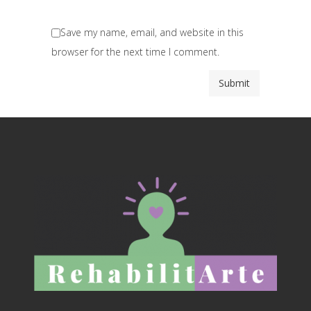
Save my name, email, and website in this
browser for the next time I comment.