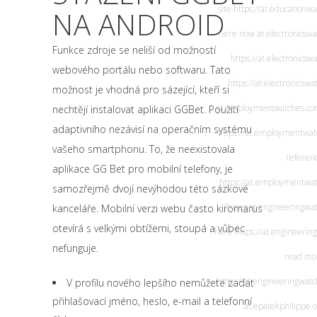
site
https://at.educationw
NA ANDROID
here now
at.electronicsw
Funkce zdroje se neliší od možností
https://at.electronicsw
webového portálu nebo softwaru. Tato
https://at.electronicsw
možnost je vhodná pro sázející, kteří si
at.employmentwatches.c
nechtějí instalovat aplikaci GGBet. Použití
adaptivního nezávisí na operačním systému
https://at.employmentwat
vašeho smartphonu. To, že neexistovala
referen
aplikace GG Bet pro mobilní telefony, je
https://at.employmentwa
samozřejmě dvojí nevýhodou této sázkové
Prices
at.engineeringwa
kanceláře. Mobilní verzi webu často kiromarus
otevírá s velkými obtížemi, stoupá a vůbec
here
https://at.engineeri
nefunguje.
read mo
https://at.engineeringwat
V profilu nového lepšího nemůžete zadat
přihlašovací jméno, heslo, e-mail a telefonní
at.epatekphilippe.