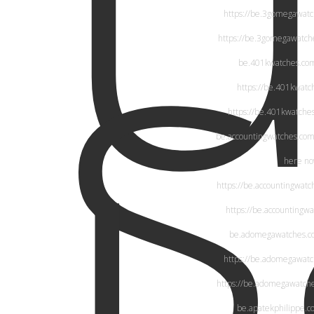
s
https://be.3gomegawat
https://be.3gomegawatch
be.401kwatches.co
https://be.401kwatc
https://be.401kwatche
be.accountingwatches.co
here n
https://be.accountingwatc
https://be.accountingw
be.adomegawatches.c
https://be.adomegawat
https://be.adomegawatch
be.apatekphilippe.c