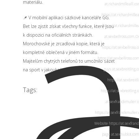
a
materiálu.
at.richardmillealll.c
https://at.richardmillea
📌 V mobilní aplikaci sázkové kanceláře GG.
https://at.richardmille
Bet lze zjistit získat všechny funkce, které jsou
k dispozici na oficiálních stránkách.
at.sexbellross.com
.O
Morochovské je zrcadlová kopie, která je
https://at.sexbellross.
kompletně oblečená v jiném formátu.
https://at.sexbellross.co
Majitelům chytrých telefonů to umožnilo sázet
guys
at.sexbreitling.
na sport v jakoukoli vhodnou dobu.
https://at.sexbreitl
Tags:
https://at.sexbreitling
at.sexfranckmuller.
https://at.sexfranckmuller
Website
https://at.sexfra
page
at.sexhublot.com