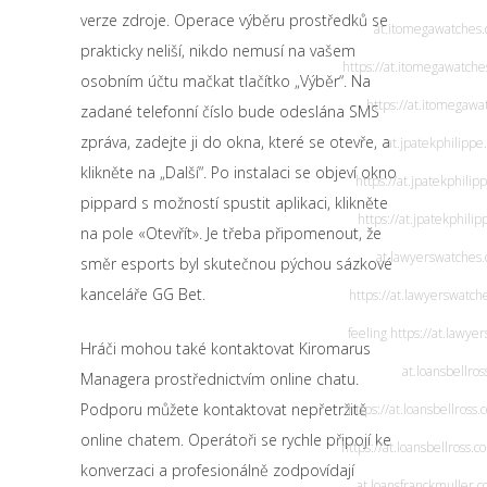
verze zdroje. Operace výběru prostředků se
at.itomegawatches
prakticky neliší, nikdo nemusí na vašem
https://at.itomegawatche
osobním účtu mačkat tlačítko „Výběr“. Na
https://at.itomegaw
zadané telefonní číslo bude odeslána SMS
zpráva, zadejte ji do okna, které se otevře, a
at.jpatekphilipp
klikněte na „Další“. Po instalaci se objeví okno
https://at.jpatekphilip
pippard s možností spustit aplikaci, klikněte
https://at.jpatekphili
na pole «Otevřít». Je třeba připomenout, že
at.lawyerswatches
směr esports byl skutečnou pýchou sázkové
kanceláře GG Bet.
https://at.lawyerswatch
feeling
https://at.lawye
Hráči mohou také kontaktovat Kiromarus
at.loansbellro
Managera prostřednictvím online chatu.
Podporu můžete kontaktovat nepřetržitě
https://at.loansbellross.
online chatem. Operátoři se rychle připojí ke
https://at.loansbellross.c
konverzaci a profesionálně zodpovídají
at.loansfranckmuller.