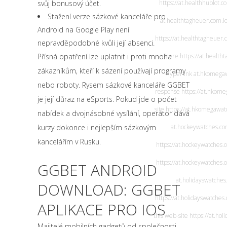
svůj bonusový účet.
https://at.healthhublot.c
Stažení verze sázkové kanceláře pro
at.healthtagheuer.com
.l
Android na Google Play není
https://at.healthtagheuer.
nepravděpodobné kvůli její absenci.
Přísná opatření lze uplatnit i proti mnoha
here
https://at.health
zákazníkům, kteří k sázení používají programy
hyperlink
at.hkomega
nebo roboty. Rysem sázkové kanceláře GGBET
response
https://at.hkom
je její důraz na eSports. Pokud jde o počet
site
https://at.hkomegawa
nabídek a dvojnásobné vysílání, operátor dává
kurzy dokonce i nejlepším sázkovým
at.hockeywatches.c
kancelářím v Rusku.
https://at.hockeywatches.
https://at.hockeywatches.
GGBET ANDROID
at.holidayswatche
DOWNLOAD: GGBET
https://at.holidayswatches
APLIKACE PRO IOS
this web-site
https://at.ho
Majitelé mobilních gadgetů od společnosti