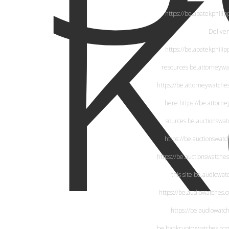
k
https://be.apatekphili
Deliver
https://be.apatekphili
resources
be.attorneywa
https://be.attorneywatche
here
https://be.attorn
sources
be.auctionswat
https://be.auctionswatc
https://be.auctionswatche
this site
be.audiowat
https://be.audiowatches.
https://be.audiowatc
be.bankruptcywatches.co