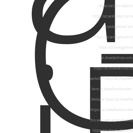
https://at.sexhublot.c
https://at.sexhublot.com
.
at.sextagheuer.c
https://at.sextagheuer.
https://at.sextagheu
at.showbellross.com
https://at.showbellross.c
website
https://at.showbel
here
at.showfranckmuller
Website
https://at.showfr
https://at.showfranckmulle
this web-site
at.showhublo
https://at.showhublot.com