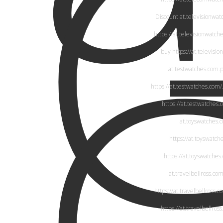
G
Discount
at.televisionwa
https://at.televisionwatch
buy
https://at.televisi
at.testwatches.com
.
https://at.testwatches.com/
https://at.testwatches.
at.toyswatches.
https://at.toyswatch
https://at.toyswatches
at.travelbellross.co
https://at.travelbellross.c
https://at.travelbellros