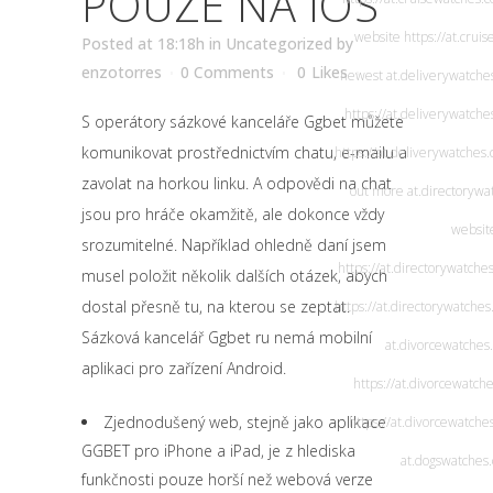
POUZE NA IOS
website
https://at.crui
Posted at 18:18h
in
Uncategorized
by
enzotorres
0 Comments
0
Likes
newest
at.deliverywatche
https://at.deliverywatche
S operátory sázkové kanceláře Ggbet můžete
komunikovat prostřednictvím chatu, e-mailu a
https://at.deliverywatches
zavolat na horkou linku. A odpovědi na chat
out more
at.directoryw
jsou pro hráče okamžitě, ale dokonce vždy
websit
srozumitelné. Například ohledně daní jsem
https://at.directorywatche
musel položit několik dalších otázek, abych
dostal přesně tu, na kterou se zeptat.
https://at.directorywatche
Sázková kancelář Ggbet ru nemá mobilní
at.divorcewatches
aplikaci pro zařízení Android.
https://at.divorcewatch
Zjednodušený web, stejně jako aplikace
https://at.divorcewatche
GGBET pro iPhone a iPad, je z hlediska
at.dogswatches
funkčnosti pouze horší než webová verze