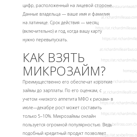
цифр, расположенный на лицевой стороне.
https://at.restaurantwat
Данные владельца — ваше имя и фамилия
at.richardmilleaaa.co
на латинице. Срок действия — месяц
https://at.richardmilleaa
(включительно) и год, когда вашу карту
https://at.richardmil
нужно перевыпускать.
at.richardmilleairbus.
КАК ВЗЯТЬ
https://at.richardmill
МИКРОЗАЙМ?
homepa
Преимущественно его обеспечат короткие
https://at.richardmillea
займы до зарплаты. По его оценкам, с
at.richardmillealll.c
учетом «низкого аппетита МФО к рискам» в
https://at.richardmillea
июле—декабре рост может составить
https://at.richardmille
только 5–10%. Микрозаймы онлайн
пользуется огромной популярностью. Ведь
at.sexbellross.com
.O
подобный кредитный продукт позволяет
https://at.sexbellross.