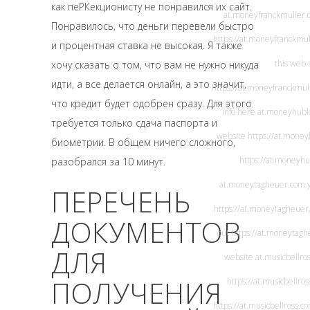
как пеРКекционисту не понравился их сайт.
at.moneyfranckmuller
Понравилось, что деньги перевели быстро
https://at.moneyfranckmul
и процентная ставка не высокая. Я также
this web-
хочу сказать о том, что вам не нужно никуда
идти, а все делается онлайн, а это значит,
https://at.moneyfranckmul
что кредит будет одобрен сразу. Для этого
info here
at.moneyhubl
требуется только сдача паспорта и
website
https://at.money
биометрии. В общем ничего сложного,
https://at.moneyhu
разобрался за 10 минут.
at.moneytagheuer.com
.
ПЕРЕЧЕНЬ
https://at.moneytagheuer
ДОКУМЕНТОВ
out
https://at.moneytag
ДЛЯ
website
at.musicbellro
ПОЛУЧЕНИЯ
https://at.musicbellro
https://at.musicbellross.c