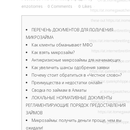
Off
at.inomegawatch
enzotorres
0 Comments
0
Likes
https://at.inomegawatche
these out
https://at.ino
ПЕРЕЧЕНЬ ДОКУМЕНТОВ ДЛЯ ПОЛУЧЕНИЯ
this site
at.internetbreitli
МИКРОЗАЙМА
https://at.internetbreitlin
Как клиенты обманывают МФО
https://at.internetbreitl
Как взять микрозайм?
Антикризисные микрозаймы для начинающих
read
at.ipatekphilippe.c
Как увеличить шансы одобрения заявки
https://at.ipatekphilippe.
Почему стоит обратиться в «Честное слово»?
https://at.ipatekphilippe
Преимущества и недостатки онлайн
Сводка по займам в Алматы
at.itomegawatches
ЛОКАЛЬНЫЕ НОРМАТИВНЫЕ ДОКУМЕНТЫ
https://at.itomegawatche
РЕГЛАМЕНТИРУЮЩИЕ ПОРЯДОК ПРЕДОСТАВЛЕНИЯ
https://at.itomegaw
ЗАЙМОВ
Микрозаймы: получить деньги проще, чем вы
at.jpatekphilipp
ожидали!