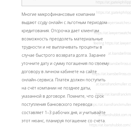
https://at.jpatekphilip
https://at.jpatekphili
Многие микрофинансовые компании
выдают ссуду онлайн с льготным периодом
at.lawyerswatches
кредитования. Отсрочка дает клиентам
https://at.lawyerswatch
возможность преодолеть материальные
feeling
https://at.lawye
трудности и не выплачивать проценты в
at.loansbellro
случае быстрого возврата долга. Заранее
уточните дату и сумму погашения по своему
https://at.loansbellross.
договору в личном кабинете на сайте
https://at.loansbellross.c
онлайн-сервиса. Платёж должен поступить
at.loansfranckmuller.
на счёт компании не позднее даты,
https://at.loansfranck
указанной в договоре. Помните, что срок
поступления банковского перевода
https://at.loansfranckmulle
составляет 1–3 рабочих дня, и учитывайте
at.loanshublot.com
.r
этот нюанс, планируя погашение со счёта.
https://at.loanshublot.com/