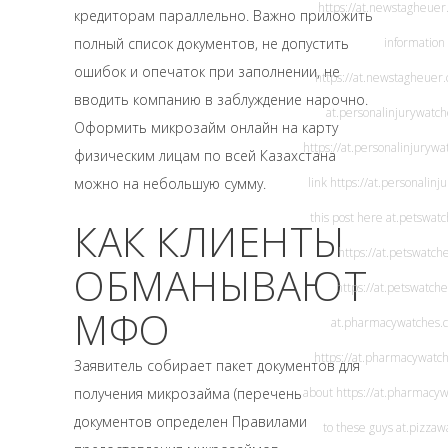
https://at.newstagheuer
кредиторам параллельно. Важно приложить
полный список документов, не допустить
information
ошибок и опечаток при заполнении, не
https://at.newstagheuer
вводить компанию в заблуждение нарочно.
at.personalinjurywatc
Оформить микрозайм онлайн на карту
https://at.personalinjuryw
физическим лицам по всей Казахстана
можно на небольшую сумму.
link
https://at.personalin
this post here
at.petswat
КАК КЛИЕНТЫ
https://at.petswatch
ОБМАНЫВАЮТ
https://at.petswatch
МФО
at.pharmacywatches.
https://at.pharmacywatc
Заявитель собирает пакет документов для
получения микрозайма (перечень
about
https://at.pharmacy
документов определен Правилами
to these guys
at.pizzaw