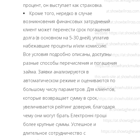
https://at.sextagheu
процент, он выступает как страховка.
at.showbellross.com
Кроме того, нередко в случае
возникновения финансовых затруднений
https://at.showbellross.c
клиент может перенести срок погашения
website
https://at.showbel
долга (в основном на 5-30 дней), уплатив
here
at.showfranckmuller
набежавшие проценты и/или комиссию.
Все условия подробно описаны, доступны
Website
https://at.showfr
разные способы перечисления и погашения
https://at.showfranckmulle
займа. Заявки анализируются в
this web-site
at.showhublo
автоматическом режиме и оцениваются по
https://at.showhublot.com
большому числу параметров. Для клиентов,
которые возвращает сумму в срок,
https://at.showhublot.co
увеличивается рейтинг доверия, благодаря
at.showtagheuer.
чему они могут брать
Електронні гроші
https://at.showtagheu
более крупные суммы. Успешное и
https://at.showtagheue
длительное сотрудничество с