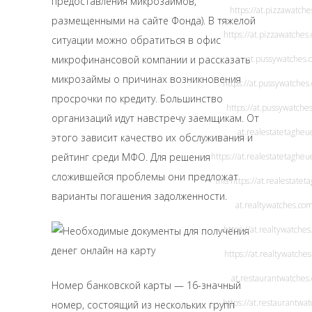
предоставления микрозаймов,
https://at.pizzawatch
размещенными на сайте Фонда). В тяжелой
https://at.pizzawatches
ситуации можно обратиться в офис
микрофинансовой компании и рассказать
at.pussywatches.
микрозаймы
о причинах возникновения
https://at.pussywatches
просрочки по кредиту. Большинство
https://at.pussywatche
организаций идут навстречу заемщикам. От
at.realestatetaghe
этого зависит качество их обслуживания и
рейтинг среди МФО. Для решения
https://at.realestatetagheu
сложившейся проблемы они предложат
this
https://at.realestate
варианты погашения задолженности.
at.realtywatches.co
https://at.realtywatches
https://at.realtywatche
at.restaurantwatches
Номер банковской карты — 16-значный
https://at.restaurantwa
номер, состоящий из нескольких групп