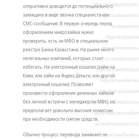
https://at.testwatches.com/
оперативно доводится до потенциального
заемщика в виде звонка специалиста или
https://at.testwatches.
СМС-сообщения. В первую очередь перед
at.toyswatches.
оформлением микрозайма нужно
https://at.toyswatch
проверить, есть ли МФО в специальном
https://at.toyswatches
реестре Банка Казахстана. На рынке много
нелегальных компаний, которых стоит
at.travelbellross.co
избегать. На электронный кошелек (займ на
https://at.travelbellross.c
Киви, или займ на Яндекс.Деньги, или другой
https://at.travelbellros
электронный кошелек). Позволяет
investigate
at.travelbrei
произвести оформление денежных займов
без личной встречи с менеджером МФО, но
reading this
https://at.tra
предполагает довольно высокие комиссии
article
https://at.travelbrei
при необходимости снятия средств.
at.travelfranckmuller.com
Обычно процесс перевода занимает не
https://at.travelfranckmu