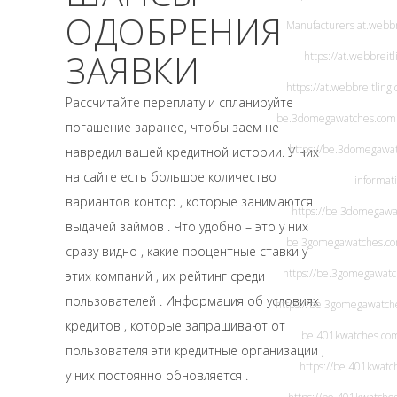
ОДОБРЕНИЯ
Manufacturers
at.webbr
ЗАЯВКИ
https://at.webbreit
https://at.webbreitling
Рассчитайте переплату и спланируйте
be.3domegawatches.com
погашение заранее, чтобы заем не
https://be.3domegawa
навредил вашей кредитной истории. У них
на сайте есть большое количество
informat
вариантов контор , которые занимаются
https://be.3domegawa
выдачей займов . Что удобно – это у них
be.3gomegawatches.c
сразу видно , какие процентные ставки у
https://be.3gomegawat
этих компаний , их рейтинг среди
пользователей . Информация об условиях
https://be.3gomegawatch
кредитов , которые запрашивают от
be.401kwatches.co
пользователя эти кредитные организации ,
https://be.401kwatc
у них постоянно обновляется .