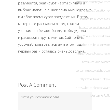
https://be.attorneywatche
разумеется, реагируют на эти сигналы и
выбрасывают на рынок заманчивые
кредит
here
https://be.attorn
в любое время суток
предложения. В этом
sources
be.auctionswat
материале расскажем о том, к каким
https://be.auctionswatc
уловкам прибегают банки, чтобы удержать
https://be.auctionswatche
и расширить круг клиентов. Сайт очень
удобный, пользовалась им в этом году
this site
be.audiowat
первый раз и осталась очень довольна.
https://be.audiowatches.
https://be.audiowatc
be.bankruptcywatches.co
https://be.bankruptcy
Post A Comment
https://be.bankruptcywat
Daftar GAD