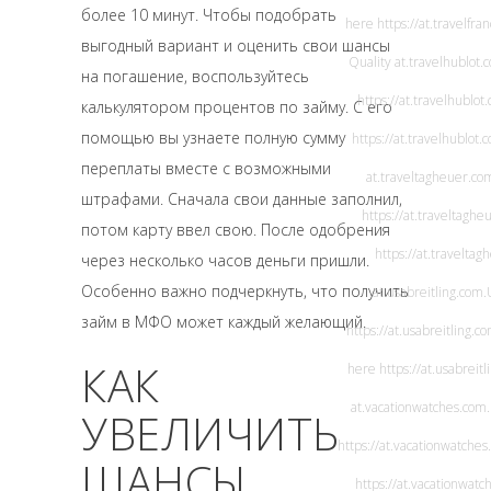
более 10 минут. Чтобы подобрать
here
https://at.travelfr
выгодный вариант и оценить свои шансы
Quality
at.travelhublot.
на погашение, воспользуйтесь
https://at.travelhublot
калькулятором процентов по займу. С его
помощью вы узнаете полную сумму
https://at.travelhublot.
переплаты вместе с возможными
at.traveltagheuer.co
штрафами. Сначала свои данные заполнил,
https://at.traveltaghe
потом карту ввел свою. После одобрения
https://at.travelta
через несколько часов деньги пришли.
Особенно важно подчеркнуть, что получить
at.usabreitling.com
.
займ в МФО может каждый желающий.
https://at.usabreitling.c
КАК
here
https://at.usabreit
at.vacationwatches.com
УВЕЛИЧИТЬ
https://at.vacationwatches
ШАНСЫ
https://at.vacationwatc