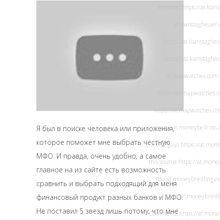
website:
https://at.loa
at.loanstagheuer
https://at.loanstaghe
https://at.loanstagh
at.mapwatches.com
https://at.mapwatches.
https://at.mapwatches.c
source
at.moneybellross
Я был в поиске человека или приложения,
которое поможет мне выбрать честную
these guys
https://at.mon
МФО. И правда, очень удобно, а самое
this source
https://at.mone
главное на из сайте есть возможность
site
at.moneybreitling.c
сравнить и выбрать подходящий для меня
https://at.moneybreitl
финансовый продукт разных банков и МФО.
Не поставил 5 звезд лишь потому, что мне
Comments
https://at.mone