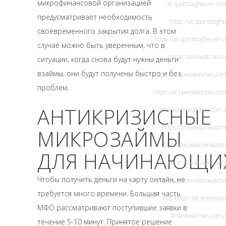
микрофинансовой организацией
at.sportstagheuer.co
предусматривает необходимость
https://at.sportstagh
своевременного закрытия долга. В этом
https://at.sportstagheuer.
случае можно быть уверенным, что в
out
at.taxeswatches.
ситуации, когда снова будут нужны деньги
взаймы, они будут получены быстро и без
https://at.taxeswatches.co
проблем.
https://at.taxeswatches.co
АНТИКРИЗИСНЫЕ
at.telecomwatches.com
.
https://at.telecomwatc
МИКРОЗАЙМЫ
https://at.telecomwatc
ДЛЯ НАЧИНАЮЩИ
Discount
at.televisionwa
Чтобы получить деньги на карту онлайн, не
https://at.televisionwatch
требуется много времени. Большая часть
buy
https://at.televisi
МФО рассматривают поступившие заявки в
at.testwatches.com
.
течение 5-10 минут. Принятое решение