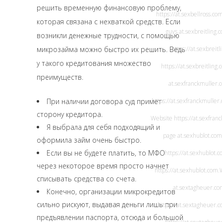
решить временную финансовую проблему,
https://at.sexbellross.co
которая связана с нехваткой средств. Если
guys
at.sexbreitling.
возникли денежные трудности, с помощью
микрозайма можно быстро их решить. Ведь
https://at.sexbreitl
у такого кредитования множество
https://at.sexbreitling
преимуществ.
at.sexfranckmuller.
При наличии договора суд примет
https://at.sexfranckmuller
сторону кредитора.
Website
https://at.sexfra
Я выбрала для себя подходящий и
page
at.sexhublot.com
оформила займ очень быстро.
Если вы не будете платить, то МФО
https://at.sexhublot.c
через некоторое время просто начнет
https://at.sexhublot.com
.
списывать средства со счета.
at.sextagheuer.c
Конечно, организации микрокредитов
сильно рискуют, выдавая деньги лишь при
https://at.sextagheuer.
предъявлении паспорта, отсюда и большой