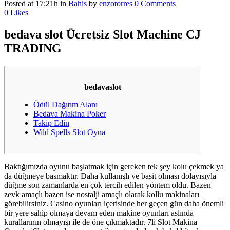
Posted at 17:21h
in
Bahis
by
enzotorres
0 Comments
0
Likes
bedava slot Ücretsiz Slot Machine CJ
TRADING
bedavaslot
Ödül Dağıtım Alanı
Bedava Makina Poker
Takip Edin
Wild Spells Slot Oyna
Baktığımızda oyunu başlatmak için gereken tek şey kolu çekmek ya
da düğmeye basmaktır. Daha kullanışlı ve basit olması dolayısıyla
düğme son zamanlarda en çok tercih edilen yöntem oldu. Bazen
zevk amaçlı bazen ise nostalji amaçlı olarak kollu makinaları
görebilirsiniz. Casino oyunları içerisinde her geçen gün daha önemli
bir yere sahip olmaya devam eden makine oyunları aslında
kurallarının olmayışı ile de öne çıkmaktadır. 7li Slot Makina