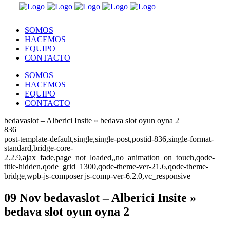
SOMOS
HACEMOS
EQUIPO
CONTACTO
SOMOS
HACEMOS
EQUIPO
CONTACTO
bedavaslot – Alberici Insite » bedava slot oyun oyna 2
836
post-template-default,single,single-post,postid-836,single-format-
standard,bridge-core-
2.2.9,ajax_fade,page_not_loaded,,no_animation_on_touch,qode-
title-hidden,qode_grid_1300,qode-theme-ver-21.6,qode-theme-
bridge,wpb-js-composer js-comp-ver-6.2.0,vc_responsive
09 Nov
bedavaslot – Alberici Insite »
bedava slot oyun oyna 2