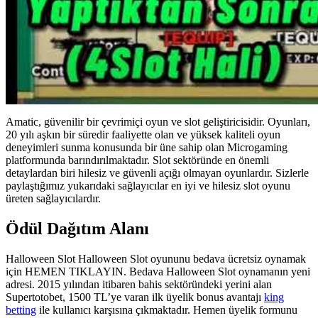
Amatic, güvenilir bir çevrimiçi oyun ve slot geliştiricisidir. Oyunları,
20 yılı aşkın bir süredir faaliyette olan ve yüksek kaliteli oyun
deneyimleri sunma konusunda bir üne sahip olan Microgaming
platformunda barındırılmaktadır. Slot sektöründe en önemli
detaylardan biri hilesiz ve güvenli açığı olmayan oyunlardır. Sizlerle
paylaştığımız yukarıdaki sağlayıcılar en iyi ve hilesiz slot oyunu
üreten sağlayıcılardır.
Ödül Dağıtım Alanı
Halloween Slot Halloween Slot oyununu bedava ücretsiz oynamak
için HEMEN TIKLAYIN. Bedava Halloween Slot oynamanın yeni
adresi. 2015 yılından itibaren bahis sektöründeki yerini alan
Supertotobet, 1500 TL’ye varan ilk üyelik bonus avantajı
king
betting
ile kullanıcı karşısına çıkmaktadır. Hemen üyelik formunu