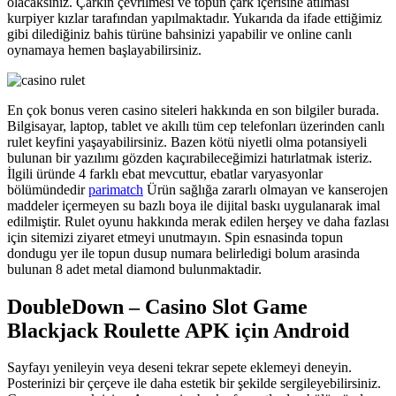
olacaksınız. Çarkın çevrilmesi ve topun çark içerisine atılması
kurpiyer kızlar tarafından yapılmaktadır. Yukarıda da ifade ettiğimiz
gibi dilediğiniz bahis türüne bahsinizi yapabilir ve online canlı
oynamaya hemen başlayabilirsiniz.
En çok bonus veren casino siteleri hakkında en son bilgiler burada.
Bilgisayar, laptop, tablet ve akıllı tüm cep telefonları üzerinden canlı
rulet keyfini yaşayabilirsiniz. Bazen kötü niyetli olma potansiyeli
bulunan bir yazılımı gözden kaçırabileceğimizi hatırlatmak isteriz.
İlgili üründe 4 farklı ebat mevcuttur, ebatlar varyasyonlar
bölümündedir
parimatch
Ürün sağlığa zararlı olmayan ve kanserojen
maddeler içermeyen su bazlı boya ile dijital baskı uygulanarak imal
edilmiştir. Rulet oyunu hakkında merak edilen herşey ve daha fazlası
için sitemizi ziyaret etmeyi unutmayın. Spin esnasinda topun
dondugu yer ile topun dusup numara belirledigi bolum arasinda
bulunan 8 adet metal diamond bulunmaktadir.
DoubleDown – Casino Slot Game
Blackjack Roulette APK için Android
Sayfayı yenileyin veya deseni tekrar sepete eklemeyi deneyin.
Posterinizi bir çerçeve ile daha estetik bir şekilde sergileyebilirsiniz.