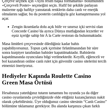
Çerçeve seçmek için «Aynı resim başka formatlarda» bölümünden
«Çerçeveli Poster» seçeneğini seçin. Hafif bir şekilde parlayan
malzeme ışığı hafifçe yansıtarak renklerin daha canlı ve enerjik
olmalarını sağlar, bu da posterin canlılığıyla göz kamaştırmasına yol
açar.
Zengin ikramlarla dolu açık büfe ve sınırsız içki servisi olan
Concorde Casino’da ayrıca Dünya mutfağından lezzetler ve
eşsiz içeriğe sahip bir A la Carte restoran da bulunmaktadır.
Masa limitleri çerçevesinde dilediğiniz kadar bahis
yapabiliyorsunuz. Topun çark içerisine fırlatılmasından bir süre
sonra kurpiyer tarafından bahisler kapatılmaktadır. Bahislerin
kapatılmasında oyunculara bilgi verilmektedir. Keyifli, eğlenceli ve
bol kazandıran online canlı rulet için güvenilir casino sitelerini tercih
etmenizi öneriyoruz.
Hediyeler Kapında Roulette Casino
Green Masa Örtüsü
Hesabınıza yatırdığınız tutarın tamamını bu oyunda ya da diğer
casino oyunlarında çevirdiğinizde elde ettiğiniz kazançlarınızı nakit
olarak çekebilirsiniz. Üye olduğunuz casino sitesinin “Canlı Casino”
bölümüne tıklamanız gerekiyor. Bu alanda karşınıza çıkan farklı