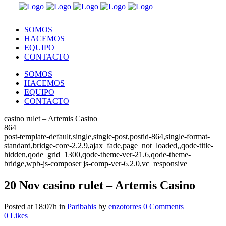
SOMOS
HACEMOS
EQUIPO
CONTACTO
SOMOS
HACEMOS
EQUIPO
CONTACTO
casino rulet – Artemis Casino
864
post-template-default,single,single-post,postid-864,single-format-
standard,bridge-core-2.2.9,ajax_fade,page_not_loaded,,qode-title-
hidden,qode_grid_1300,qode-theme-ver-21.6,qode-theme-
bridge,wpb-js-composer js-comp-ver-6.2.0,vc_responsive
20 Nov
casino rulet – Artemis Casino
Posted at 18:07h
in
Paribahis
by
enzotorres
0 Comments
0
Likes