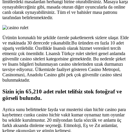
limitlerdeki masalardan herhangi birine oturabilirsiniz. Masaya karşı
oynayabileceğiniz gibi, masada oturan diğer oyuncularla da online
canlı olarak oynayabilirsiniz. Tüm el ve bahisler masa patronu
tarafından belirlenmektedir.
Ürünün korunaklı bir şekilde özenle paketlenerek sizlere ulaşır. Elde
ve makinada 30 derecede yıkanabilir.Bu üründen en fazla 10 adet
sipariş verilebilir. Özellikle lisanslı olarak hizmet verenleri tercih
etmeniz çok önemlidir. Lisanslı Türkçe rulet siteleri genel anlamda
güvenilir casino siteleri kategorisine girmektedir. Bu nedenle şirket
ve lisans bilgileri bulunmayan casino sitelerinden uzak durmanızı
tavsiye ediyoruz. Ülkemizde faaliyet gösteren Casino Metropol,
Casinomaxi, Anadolu Casino gibi pek çok güvenilir casino sitesi
bulunmaktadır.
Sizin için 65,210 adet rulet telifsiz stok fotoğraf ve
görseli bulundu.
Ayrica sunu belirtmekte fayda var musterisi olan hicbir casino para
kaybetmez cunku casino hicbir vakit kumar oynamaz tum oyunlar
bu sekilde kurulmustur. 20 milyondan fazla sözcük ve anlamı üç
farklı aksanda dinleme seçeneği. Etimoloji, Eş ve Zıt anlamlar,
kelime okunuşları ve günün kelimesi.