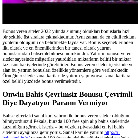
Bonus veren siteler 2022 yılında sunmuş oldukları bonuslarla hızlı
bir şekilde üst sıralara çıkmaktadırlar. Aynı zaman da en etkili reklam
yöntemi olduğunu da belirtmekte fayda var. Bonus seçeneklerinden
ilki olarak ve en önemlilerinden bir tanesi olarak yatırım
bonuslarından bahsedilebilmesi mümkündür. Yatırım bonusu veren
siteler sayesinde müşteriler yatırdıkları miktarların belirli bir miktar
fazlasını bakiyelerinde görebilirler. Bonus veren siteler içerisinde yer
alan bu yatırım bonusları özellikle yöntemlere göre verilmektedir.
Örneğin o sitede sanal kartlar ile yatırım yapılıyorsa, sanal kartlara
özel belirli yüzdede bonus verilmektedir.
Onwin Bahis Çevrimsiz Bonusu Çevrimli
Diye Dayatıyor Paramı Vermiyor
Bahse gireriz ki sanal kart yatırım ile bonus veren siteler olduğunu
bilmiyordunzu! Pekala, burada 100 free spin alıp bahis sitelerinde
kazandığını görmek isteriz – bu yüzden piyasadaki en iyi bahis
sitelerini ayağınıza getiriyoruz. Sanal kart ile yatırım
http://tr-
bahsegel.info/
yaparak 100 freespin alabileceğiniz siteleri aşağıda