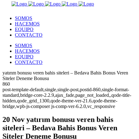
SOMOS
HACEMOS
EQUIPO
CONTACTO
SOMOS
HACEMOS
EQUIPO
CONTACTO
yatırım bonusu veren bahis siteleri – Bedava Bahis Bonus Veren
Siteler Deneme Bonusu
860
post-template-default,single,single-post,postid-860,single-format-
standard,bridge-core-2.2.9,ajax_fade,page_not_loaded,,qode-title-
hidden,qode_grid_1300,qode-theme-ver-21.6,qode-theme-
bridge,wpb-js-composer js-comp-ver-6.2.0,vc_responsive
20 Nov
yatırım bonusu veren bahis
siteleri – Bedava Bahis Bonus Veren
Siteler Deneme Bonusu