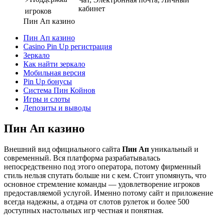
кабинет
игроков
Пин Ап казино
Пин Ап казино
Casino Pin Up регистрация
Зеркало
Как найти зеркало
Мобильная версия
Pin Up бонусы
Система Пин Койнов
Игры и слоты
Депозиты и выводы
Пин Ап казино
Внешний вид официального сайта
Пин Ап
уникальный и
современный. Вся платформа разрабатывалась
непосредственно под этого оператора, потому фирменный
стиль нельзя спутать больше ни с кем. Стоит упомянуть, что
основное стремление команды — удовлетворение игроков
предоставляемой услугой. Именно потому сайт и приложение
всегда надежны, а отдача от слотов рулеток и более 500
доступных настольных игр честная и понятная.