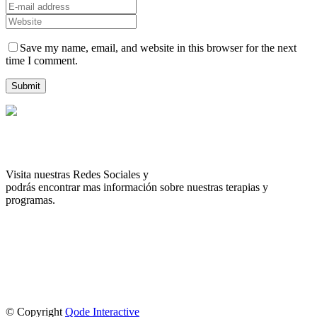
Save my name, email, and website in this browser for the next
time I comment.
Visita nuestras Redes Sociales y
podrás encontrar mas información sobre nuestras terapias y
programas.
© Copyright
Qode Interactive