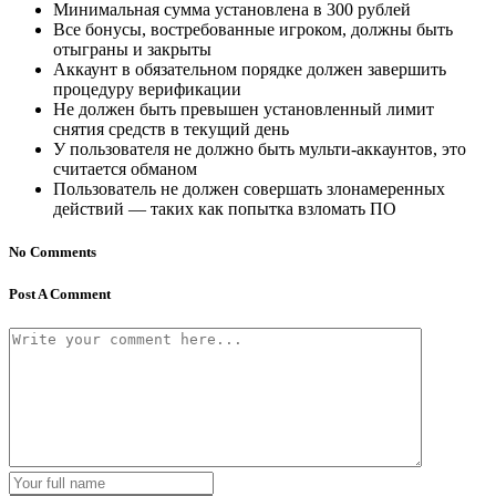
Минимальная сумма установлена в 300 рублей
Все бонусы, востребованные игроком, должны быть
отыграны и закрыты
Аккаунт в обязательном порядке должен завершить
процедуру верификации
Не должен быть превышен установленный лимит
снятия средств в текущий день
У пользователя не должно быть мульти-аккаунтов, это
считается обманом
Пользователь не должен совершать злонамеренных
действий — таких как попытка взломать ПО
No Comments
Post A Comment