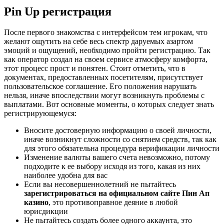
Pin Up регистрация
После первого знакомства с интерфейсом тем игрокам, что
желают ощутить на себе весь спектр даруемых азартом
эмоций и ощущений, необходимо пройти регистрацию. Так
как оператор создал на своем сервисе атмосферу комфорта,
этот процесс прост и понятен. Стоит отметить, что в
документах, предоставленных посетителям, присутствует
пользовательское соглашение. Его положения нарушать
нельзя, иначе впоследствии могут возникнуть проблемы с
выплатами. Вот основные моменты, о которых следует знать
регистрирующемуся:
Вносите достоверную информацию о своей личности,
иначе возникнут сложности со снятием средств, так как
для этого обязательна процедура верификации личности
Изменение валюты вашего счета невозможно, потому
подходите к ее выбору исходя из того, какая из них
наиболее удобна для вас
Если вы несовершеннолетний не пытайтесь
зарегистрироваться на официальном сайте Пин Ап
казино
, это противоправное деяние в любой
юрисдикции
Не пытайтесь создать более одного аккаунта, это