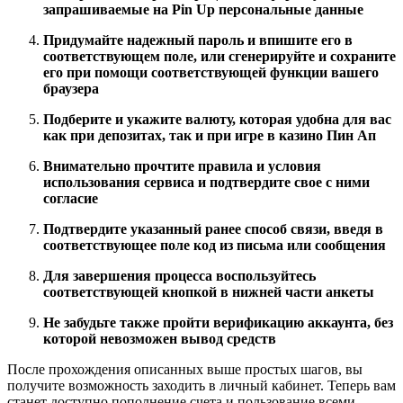
запрашиваемые на Pin Up персональные данные
Придумайте надежный пароль и впишите его в
соответствующем поле, или сгенерируйте и сохраните
его при помощи соответствующей функции вашего
браузера
Подберите и укажите валюту, которая удобна для вас
как при депозитах, так и при игре в казино Пин Ап
Внимательно прочтите правила и условия
использования сервиса и подтвердите свое с ними
согласие
Подтвердите указанный ранее способ связи, введя в
соответствующее поле код из письма или сообщения
Для завершения процесса воспользуйтесь
соответствующей кнопкой в нижней части анкеты
Не забудьте также пройти верификацию аккаунта, без
которой невозможен вывод средств
После прохождения описанных выше простых шагов, вы
получите возможность заходить в личный кабинет. Теперь вам
станет доступно пополнение счета и пользование всеми