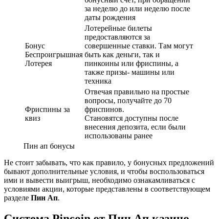
за неделю до или неделю после
даты рождения
Лотерейные билеты
предоставляются за
Бонус
совершенные ставки. Там могут
Беспроигрышная
быть как деньги, так и
Лотерея
пинкоины или фриспины, а
также призы- машины или
техника
Отвечая правильно на простые
вопросы, получайте до 70
Фриспины за
фриспинов.
квиз
Становятся доступны после
внесения депозита, если были
использованы ранее
Пин ап бонусы
Не стоит забывать, что как правило, у бонусных предложений
бывают дополнительные условия, и чтобы воспользоваться
ими и вывести выигрыш, необходимо ознакамливаться с
условиями акции, которые представлены в соответствующем
разделе
Пин Ап
.
Система Pincoin от Пин Ап казино