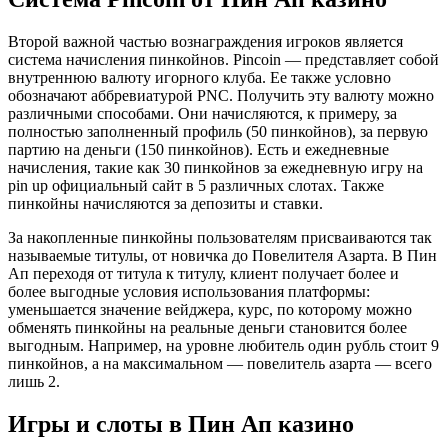
Второй важной частью вознаграждения игроков является
система начисления пинкойнов. Pincoin — представляет собой
внутреннюю валюту игорного клуба. Ее также условно
обозначают аббревиатурой PNC. Получить эту валюту можно
различными способами. Они начисляются, к примеру, за
полностью заполненный профиль (50 пинкойнов), за первую
партию на деньги (150 пинкойнов). Есть и ежедневные
начисления, такие как 30 пинкойнов за ежедневную игру на
pin up официальный сайт в 5 различных слотах. Также
пинкойны начисляются за депозиты и ставки.
За накопленные пинкойны пользователям присваиваются так
называемые титулы, от новичка до Повелителя Азарта. В Пин
Ап переходя от титула к титулу, клиент получает более и
более выгодные условия использования платформы:
уменьшается значение вейджера, курс, по которому можно
обменять пинкойны на реальные деньги становится более
выгодным. Например, на уровне любитель один рубль стоит 9
пинкойнов, а на максимальном — повелитель азарта — всего
лишь 2.
Игры и слоты в Пин Ап казино