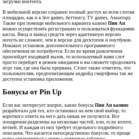
загрузки контента.
В мобильной версии сохранен полный доступ ко всем слотам
площадки, как и к live games, беттингу, TV games, Авиатору.
Также при помощи мобильного варианта казино
Пин Ап
можно осуществлять регистрацию и пользоваться функциями
кассы. Ввод и вывод средств через адаптивную версию
ничуть не сложнее, чем в версии для десктопов и ноутбуков.
Никаких установок дополнительного программного
обеспечения не потребуется. Если во время развлечения
произойдет входящий вызов, то используемый вами слот
просто перейдет в режим ожидания и вы сможете продолжить
игру там, где она была прервана. Стоит также отметить, что
пользователям, предпочитающим андройд смартфоны так же
доступна установка приложения.
Бонусы от Pin Up
Если вас интересует вопрос, какие бонусы
Пин Ап казино
разработало для тех, кто остановил на нем свой выбор, то
короткого ответа на него дать никак не получится. Все
поощрения разделены на несколько частей, или, если хотите,
ветвей. И каждая из них требует отдельного подробного
описания. Что касается непосредственно бонусов, то проще
всего ознакомиться с ними с помощью таблицы: