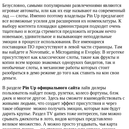
Безусловно, самыми популярными развлечениями являются
игровые автоматы, или как их еще называют на современный
лад — слоты. Именно поэтому владельцы Pin Up предлагают
все возможные усилия для расширения их номенклатуры. К
выбору контента площадки администрация подходит очень
тщательно и всегда стремится предложить игрокам нечто
новенькое, удивительное и вызывающее неподдельные
эмоции в процессе использования. Все имеющиеся
поставщики ПО присутствуют в левой части страницы. Там
вы найдете и Novomatic, и Microgaming и Evoplay. В игротеке
присутствуют как классические слоты, такие как фрукты и
копии всем хорошо знакомых одноруких бандитов, так и
необычные слоты, в механизме работы которых стоит
разобраться в демо режиме до того как ставить на кон свои
деньги.
В разделе
Pin Up официального сайта
лайв дилеры
пользователь найдет покер, рулетки, колесо фортуны, блэк
джек и многое другое. Здесь вы сможете взаимодействовать с
живыми людьми, что создает эффект присутствия и через
такое общение можно получать эмоции, которые вам будут
дарить крупье. Раздел TV games тоже интересен, там можно
срывать джекпоты в лото, видов которых представлено
великое множество. А можно просто угадывать, чья карта