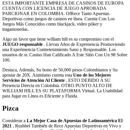
ESTA IMPORTANTE EMPRESA DE CASINOS DE EUROPA
CUENTA CON LICENCIA DE JUEGO APROBADA
PARCIONAR EN COLOMBIA. OfRece Tanto Apuestas
Deportivas como juegos de casinos en línea. Cuenta Con Los
Juegos Más Conocidos como blackjack, video póker y
tragamonedas.
Algo un favor que tiene william hill es su compromiso con el
JUEGO responsable
. Llevan Años de Expernencia Promoviendo
una Experimencia Contretenimiento Sano y Responsable. Los
usuarios de sr. Casino Han Calificado A Este Sitio Con Un 98 Sobre
100.
Destaca, Además, Su bono de 50,000 pesos Colombianos y Su
apostar de 20X. Asimismo cuenta esta
Uno de los Mejores
Servicios de Atención Al Cliente
, ESTO DEBIDO A SU
Presencia Directa en Colombia. OTRO PUNTO ALTO DE
WILLIAM HILL ES SU PLATAFORMA Virtual. La Usabilidad
para Jugar en Línea es Eficiente y Fluida.
Pizca
Considerar a
La Mejor Casa de Apuestas de Latinoamérica El
2021
, Rushbet También de Rece Apuestas Deportivas en Vivo y