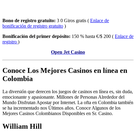
Bono de registro gratuito:
3 0 Giros gratis (
Enlace de
bonificación de registro gratuito
)
Bonificación del primer depósito:
150 % hasta €/$ 200 (
Enlace de
registro
)
Open Jet Casino
Conoce Los Mejores Casinos en línea en
Colombia
La diversión que derecen los juegos de casinos en línea es, sin duda,
emocionante y apasionante. Millones de Personas Alrededor del
Mundo Disfrutan Apostar por Internet. La ofta en Colombia también
se ha incrementado nos Últimos años. Conoce Algunos de los
Mejores Casinos Colombianos Disponibles en Sr. Casino.
William Hill