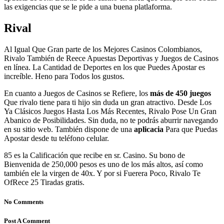
las exigencias que se le pide a una buena platlaforma.
Rival
Al Igual Que Gran parte de los Mejores Casinos Colombianos,
Rivalo También de Reece Apuestas Deportivas y Juegos de Casinos
en línea. La Cantidad de Deportes en los que Puedes Apostar es
increíble. Heno para Todos los gustos.
En cuanto a Juegos de Casinos se Refiere, los
más de 450 juegos
Que rivalo tiene para ti hijo sin duda un gran atractivo. Desde Los
Ya Clásicos Juegos Hasta Los Más Recentes, Rivalo Pose Un Gran
Abanico de Posibilidades. Sin duda, no te podrás aburrir navegando
en su sitio web. También dispone de una
aplicacia
Para que Puedas
Apostar desde tu teléfono celular.
85 es la Calificación que recibe en sr. Casino. Su bono de
Bienvenida de 250,000 pesos es uno de los más altos, así como
también ele la virgen de 40x. Y por si Fuerera Poco, Rivalo Te
OfRece 25 Tiradas gratis.
No Comments
Post A Comment