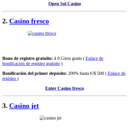
Open Sol Casino
2.
Casino fresco
Bono de registro gratuito:
4 0 Giros gratis (
Enlace de
bonificación de registro gratuito
)
Bonificación del primer depósito:
200% hasta €/$ 500 (
Enlace de
registro
)
Enter Casino fresco
3.
Casino jet