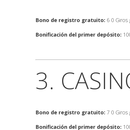
Bono de registro gratuito:
6 0 Giros 
Bonificación del primer depósito:
100
3.
CASIN
Bono de registro gratuito:
7 0 Giros 
Bonificación del primer depósito:
100