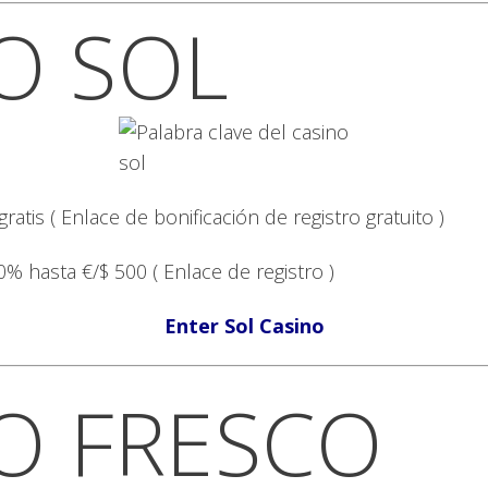
O SOL
gratis (
Enlace de bonificación de registro gratuito
)
% hasta €/$ 500 (
Enlace de registro
)
Enter Sol Casino
O FRESCO