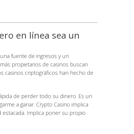
ero en línea sea un
 una fuente de ingresos y un
z más propietarios de casinos buscan
los casinos criptográficos han hecho de
ápida de perder todo su dinero. Es un
garme a ganar. Crypto Casino implica
d estacada. Implica poner su propio