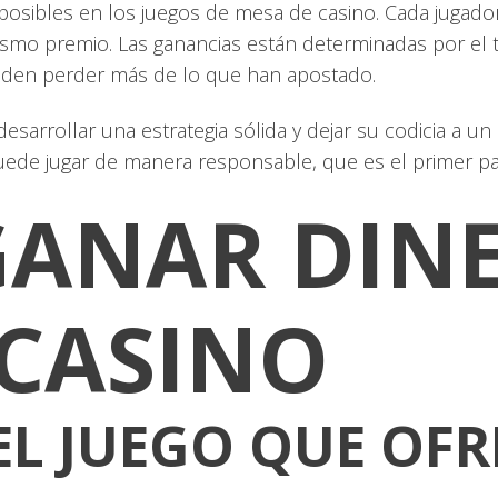
posibles en los juegos de mesa de casino. Cada jugad
smo premio. Las ganancias están determinadas por el ti
ueden perder más de lo que han apostado.
desarrollar una estrategia sólida y dejar su codicia a u
ede jugar de manera responsable, que es el primer pas
ANAR DIN
 CASINO
EL JUEGO QUE OFR