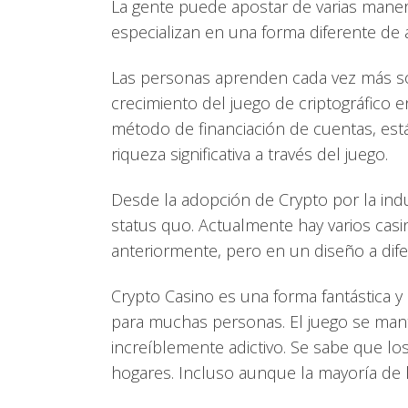
La gente puede apostar de varias manera
especializan en una forma diferente de 
Las personas aprenden cada vez más sobr
crecimiento del juego de criptográfico 
método de financiación de cuentas, es
riqueza significativa a través del juego.
Desde la adopción de Crypto por la indu
status quo. Actualmente hay varios ca
anteriormente, pero en un diseño a dife
Crypto Casino es una forma fantástica y
para muchas personas. El juego se mant
increíblemente adictivo. Se sabe que l
hogares. Incluso aunque la mayoría de