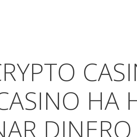
RYPTO CASI
CASINO HA
AR DINERO