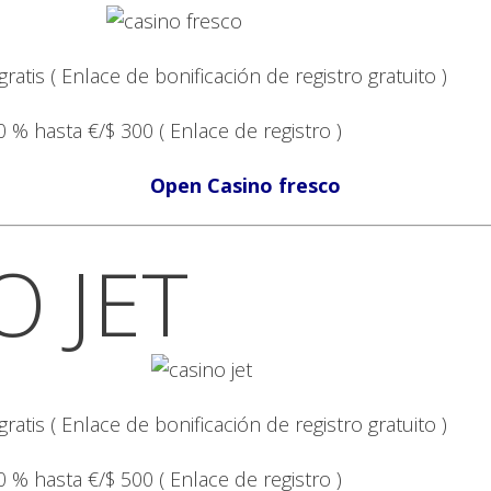
gratis (
Enlace de bonificación de registro gratuito
)
 % hasta €/$ 300 (
Enlace de registro
)
Open Casino fresco
O JET
gratis (
Enlace de bonificación de registro gratuito
)
 % hasta €/$ 500 (
Enlace de registro
)