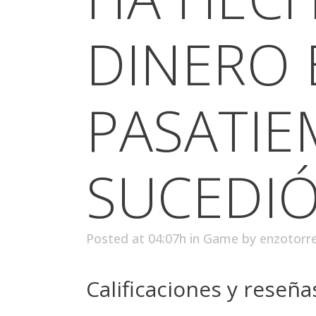
DINERO 
PASATIE
SUCEDI
Posted at 04:07h
in
Game
by
enzotorr
Calificaciones y reseña