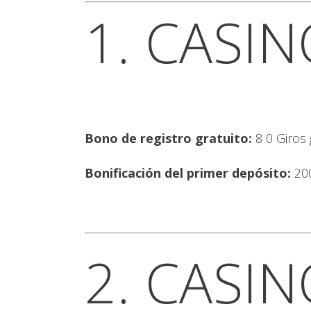
1.
CASIN
Bono de registro gratuito:
8 0 Giros 
Bonificación del primer depósito:
200
2.
CASIN