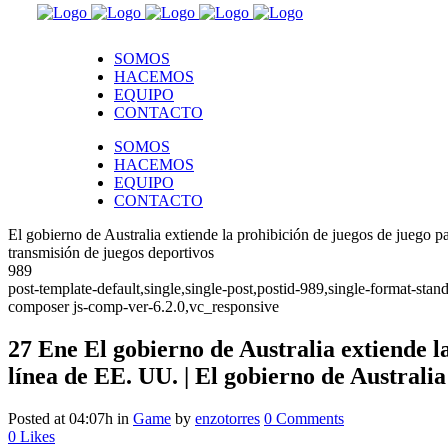
SOMOS
HACEMOS
EQUIPO
CONTACTO
SOMOS
HACEMOS
EQUIPO
CONTACTO
El gobierno de Australia extiende la prohibición de juegos de juego pa
transmisión de juegos deportivos
989
post-template-default,single,single-post,postid-989,single-format-s
composer js-comp-ver-6.2.0,vc_responsive
27 Ene
El gobierno de Australia extiende l
línea de EE. UU. | El gobierno de Australia
Posted at 04:07h
in
Game
by
enzotorres
0 Comments
0
Likes