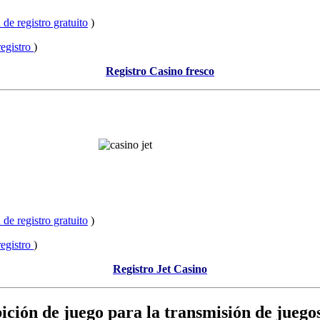
de registro gratuito
)
registro
)
Registro Casino fresco
de registro gratuito
)
registro
)
Registro Jet Casino
bición de juego para la transmisión de juego