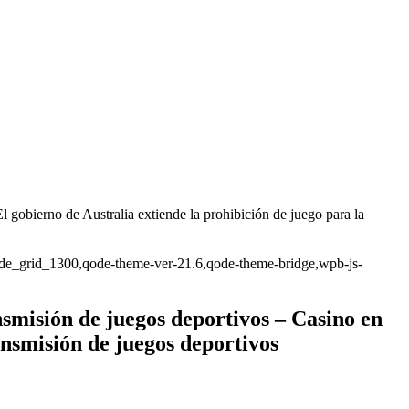
l gobierno de Australia extiende la prohibición de juego para la
n,qode_grid_1300,qode-theme-ver-21.6,qode-theme-bridge,wpb-js-
nsmisión de juegos deportivos – Casino en
ansmisión de juegos deportivos