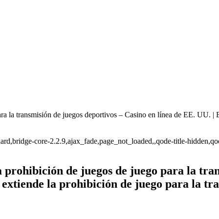
ra la transmisión de juegos deportivos – Casino en línea de EE. UU. | E
tandard,bridge-core-2.2.9,ajax_fade,page_not_loaded,,qode-title-hidde
a prohibición de juegos de juego para la tra
 extiende la prohibición de juego para la tr