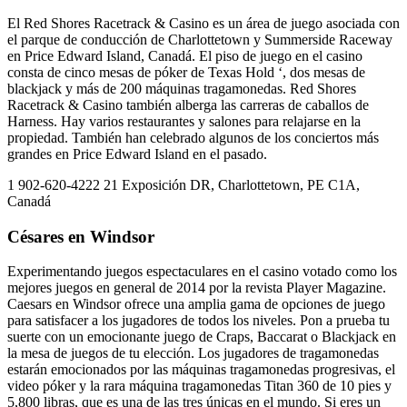
El Red Shores Racetrack & Casino es un área de juego asociada con
el parque de conducción de Charlottetown y Summerside Raceway
en Price Edward Island, Canadá. El piso de juego en el casino
consta de cinco mesas de póker de Texas Hold ‘, dos mesas de
blackjack y más de 200 máquinas tragamonedas. Red Shores
Racetrack & Casino también alberga las carreras de caballos de
Harness. Hay varios restaurantes y salones para relajarse en la
propiedad. También han celebrado algunos de los conciertos más
grandes en Price Edward Island en el pasado.
1 902-620-4222 21 Exposición DR, Charlottetown, PE C1A,
Canadá
Césares en Windsor
Experimentando juegos espectaculares en el casino votado como los
mejores juegos en general de 2014 por la revista Player Magazine.
Caesars en Windsor ofrece una amplia gama de opciones de juego
para satisfacer a los jugadores de todos los niveles. Pon a prueba tu
suerte con un emocionante juego de Craps, Baccarat o Blackjack en
la mesa de juegos de tu elección. Los jugadores de tragamonedas
estarán emocionados por las máquinas tragamonedas progresivas, el
video póker y la rara máquina tragamonedas Titan 360 de 10 pies y
5,800 libras, que es una de las tres únicas en el mundo. Si eres un