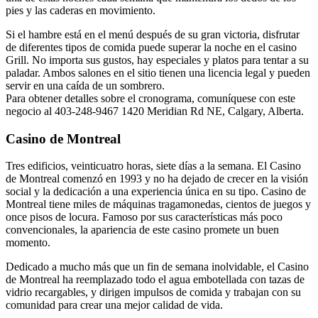
pies y las caderas en movimiento.
Si el hambre está en el menú después de su gran victoria, disfrutar
de diferentes tipos de comida puede superar la noche en el casino
Grill. No importa sus gustos, hay especiales y platos para tentar a su
paladar. Ambos salones en el sitio tienen una licencia legal y pueden
servir en una caída de un sombrero.
Para obtener detalles sobre el cronograma, comuníquese con este
negocio al 403-248-9467 1420 Meridian Rd NE, Calgary, Alberta.
Casino de Montreal
Tres edificios, veinticuatro horas, siete días a la semana. El Casino
de Montreal comenzó en 1993 y no ha dejado de crecer en la visión
social y la dedicación a una experiencia única en su tipo. Casino de
Montreal tiene miles de máquinas tragamonedas, cientos de juegos y
once pisos de locura. Famoso por sus características más poco
convencionales, la apariencia de este casino promete un buen
momento.
Dedicado a mucho más que un fin de semana inolvidable, el Casino
de Montreal ha reemplazado todo el agua embotellada con tazas de
vidrio recargables, y dirigen impulsos de comida y trabajan con su
comunidad para crear una mejor calidad de vida.