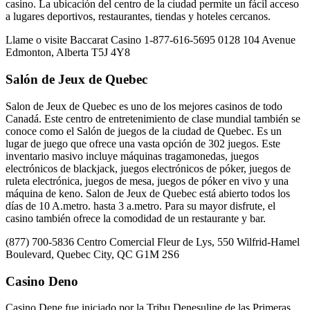
casino. La ubicación del centro de la ciudad permite un fácil acceso
a lugares deportivos, restaurantes, tiendas y hoteles cercanos.
Llame o visite Baccarat Casino 1-877-616-5695 0128 104 Avenue
Edmonton, Alberta T5J 4Y8
Salón de Jeux de Quebec
Salon de Jeux de Quebec es uno de los mejores casinos de todo
Canadá. Este centro de entretenimiento de clase mundial también se
conoce como el Salón de juegos de la ciudad de Quebec. Es un
lugar de juego que ofrece una vasta opción de 302 juegos. Este
inventario masivo incluye máquinas tragamonedas, juegos
electrónicos de blackjack, juegos electrónicos de póker, juegos de
ruleta electrónica, juegos de mesa, juegos de póker en vivo y una
máquina de keno. Salon de Jeux de Quebec está abierto todos los
días de 10 A.metro. hasta 3 a.metro. Para su mayor disfrute, el
casino también ofrece la comodidad de un restaurante y bar.
(877) 700-5836 Centro Comercial Fleur de Lys, 550 Wilfrid-Hamel
Boulevard, Quebec City, QC G1M 2S6
Casino Deno
Casino Dene fue iniciado por la Tribu Denesuline de las Primeras