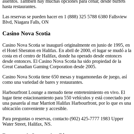
asientos. También hay muchas opciones para cenar, desde buffets
hasta restaurantes.
Las reservas se pueden hacer en 1 (888) 325 5788 6380 Fallsview
Blvd, Niagara Falls, ON
Casino Nova Scotia
Casino Nova Scotia se inauguró originalmente en junio de 1995, en
el Hotel Sheraton en Halifax. En abril de 2000, el lugar se mudó a la
costa en el centro de Halifax, donde ha operado desde entonces
desde entonces. El Casino Nova Scotia ha sido propiedad de la
Great Canadian Gaming Corporation desde 2005.
Casino Nova Scotia tiene 650 mesas y tragamonedas de juego, así
como una variedad de bares y restaurantes.
Harbourfront Lounge a menudo tiene entretenimiento en vivo. El
lugar tiene estacionamiento para 550 vehículos y está conectado por
una pasarela al mar Marriott Halifax Harbourfront, por lo que es una
ubicación conveniente y accesible.
Para preguntas o reservas, contacto (902) 425-7777 1983 Upper
Water Street, Halifax, NS.