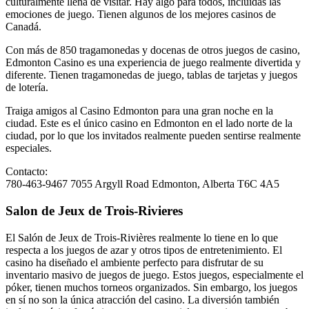
culturalmente llena de visitar. Hay algo para todos, incluidas las
emociones de juego. Tienen algunos de los mejores casinos de
Canadá.
Con más de 850 tragamonedas y docenas de otros juegos de casino,
Edmonton Casino es una experiencia de juego realmente divertida y
diferente. Tienen tragamonedas de juego, tablas de tarjetas y juegos
de lotería.
Traiga amigos al Casino Edmonton para una gran noche en la
ciudad. Este es el único casino en Edmonton en el lado norte de la
ciudad, por lo que los invitados realmente pueden sentirse realmente
especiales.
Contacto:
780-463-9467 7055 Argyll Road Edmonton, Alberta T6C 4A5
Salon de Jeux de Trois-Rivieres
El Salón de Jeux de Trois-Rivières realmente lo tiene en lo que
respecta a los juegos de azar y otros tipos de entretenimiento. El
casino ha diseñado el ambiente perfecto para disfrutar de su
inventario masivo de juegos de juego. Estos juegos, especialmente el
póker, tienen muchos torneos organizados. Sin embargo, los juegos
en sí no son la única atracción del casino. La diversión también