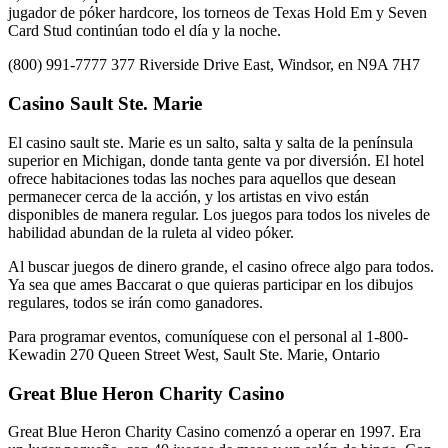
jugador de póker hardcore, los torneos de Texas Hold Em y Seven
Card Stud continúan todo el día y la noche.
(800) 991-7777 377 Riverside Drive East, Windsor, en N9A 7H7
Casino Sault Ste. Marie
El casino sault ste. Marie es un salto, salta y salta de la península
superior en Michigan, donde tanta gente va por diversión. El hotel
ofrece habitaciones todas las noches para aquellos que desean
permanecer cerca de la acción, y los artistas en vivo están
disponibles de manera regular. Los juegos para todos los niveles de
habilidad abundan de la ruleta al video póker.
Al buscar juegos de dinero grande, el casino ofrece algo para todos.
Ya sea que ames Baccarat o que quieras participar en los dibujos
regulares, todos se irán como ganadores.
Para programar eventos, comuníquese con el personal al 1-800-
Kewadin 270 Queen Street West, Sault Ste. Marie, Ontario
Great Blue Heron Charity Casino
Great Blue Heron Charity Casino comenzó a operar en 1997. Era