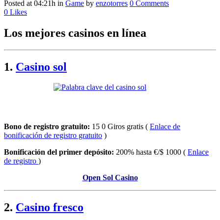
Posted at 04:21h
in
Game
by
enzotorres
0 Comments
0
Likes
Los mejores casinos en línea
1.
Casino sol
Bono de registro gratuito:
15 0 Giros gratis (
Enlace de
bonificación de registro gratuito
)
Bonificación del primer depósito:
200% hasta €/$ 1000 (
Enlace
de registro
)
Open Sol Casino
2.
Casino fresco