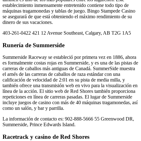
establecimiento inmensamente entretenido contiene todo tipo de
máquinas tragamonedas y tablas de juego. Bingo Stampede Casino
se asegurará de que está obteniendo el máximo rendimiento de su
dinero de sus vacaciones.
403-261-0422 421 12 Avenue Southeast, Calgary, AB T2G 1A5
Runería de Summerside
Summerside Raceway se estableció por primera vez en 1886, ahora
es formalmente costas rojas en Summerside, y es una de las pistas de
carreras de caballos más antiguas de Canadá. SummerSide muestra
el arnés de las carreras de caballos de raza estándar con una
calificación de velocidad de 2:01 en su pista de media milla, y
también ofrece una transmisión web en vivo para la visualización en
línea de la acción. El sitio web de Red Shores también proporciona
repeticiones en línea de carreras pasadas. El lugar de Summerside
incluye juegos de casino con más de 40 máquinas tragamonedas, así
como un salón, y bar y parrilla.
La información de contacto es: 902-888-5666 55 Greenwood DR,
Summerside, Prince Edwards Island.
Racetrack y casino de Red Shores