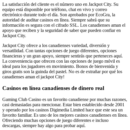
La satisfacción del cliente es el número uno en Jackpot City. Su
equipo está disponible por teléfono, chat en vivo y correo
electrónico durante todo el día. Son aprobados por EcoGra, la
autoridad de auditar casinos en línea. Siempre sabrá que su
información es segura con el cifrado SSL. Los canadienses aman el
apoyo que reciben y la seguridad de saber que pueden confiar en
Jackpot City.
Jackpot City ofrece a los canadienses variedad, diversión y
versatilidad. Con tantas opciones de juego diferentes, opciones
financieras y un gran apoyo, siempre sentirás que perteneces aquí.
La conveniencia que ofrecen con las opciones de juego móvil es
ideal para los jugadores en movimiento. Bonos de bienvenida y
giros gratis son la guinda del pastel. No es de extrañar por qué los
canadienses aman el jackpot City!
Casinos en línea canadienses de dinero real
Gaming Club Casino es un favorito canadiense por muchas razones,
casi demasiadas para mencionar. Estar bien establecido desde 2001
y operado por los casinos Digimedia Limited hace que este sea un
favorito familiar. Es uno de los mejores casinos canadienses en línea.
Ofreciendo muchas opciones de juego diferentes e incluso
descargas, siempre hay algo para probar aquí.