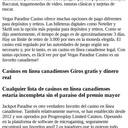
Baccarat, tragamonedas de video, ranuras clásicas y tarjetas de
rascar.
Vegas Paradise Casino ofrece muchas opciones de pago diferentes
para depósitos y retiros. Las billeteras digitales como Neteller y
Skrill son la opción más popular para depósitos y retiros. Como se
dijo anteriormente, el tiempo de pago es de aproximadamente 3 días.
Hay un límite de retiro de 3.000 por mes en la moneda elegida. El
casino está regulado por las autoridades de juego según sea
necesario y, por lo tanto, es un casino en línea canadiense legal. Con
tantas opciones, es fácil ver por qué Vegas Paradise Casino es un
favorito canadiense!
Casinos en línea canadienses Giros gratis y dinero
real
Cualquier lista de casinos en línea canadienses
estaría incompleta sin el paraíso del premio mayor
Jackpot Paradise es otro verdadero favorito del casino en línea
canadiense. También relativamente nuevos, se han establecido desde
2012 y son operados por Progressplay Limited Casinos. Operando
en la plataforma de software de microgaming, seguramente
encontrará sus favoritos aquí! Los jugadores que lo quieran todo