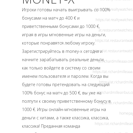
Игроки готовы начать выигрывать со 100%
https://at.realtywatches
бонусами на матч до 400 € и
https://at.realtywatche
приветственными бонусами до 1000 €,
at.restaurantwatches
играя в игры мгновенные игры на деньги,
https://at.restaurantwa
которые понравятся любому игроку.
Зарегистрируйтесь в money-x сегодня и
https://at.restaurantwat
начните зарабатывать реальные деньги,
at.richardmilleaaa.co
как только войдете в систему со своим
https://at.richardmilleaa
именем пользователя и паролем. Когда вы
https://at.richardmil
будете готовы претендовать на следующий
100% бонус на матч до 500 €, вы уже на
at.richardmilleairbus.
полпути к своему приветственному бонусу в
https://at.richardmill
1000 €. Игры онлайн-мгновенные игры на
homepa
деньги с хитами, а также классика, классика,
https://at.richardmillea
классика! Преданная команда