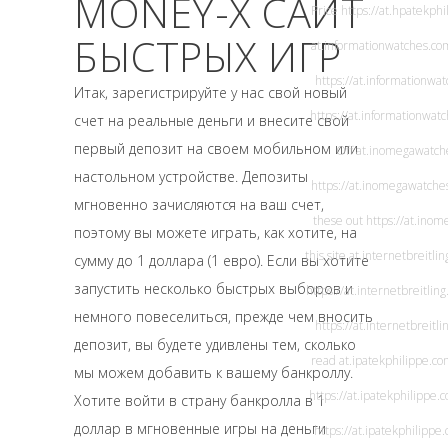
MONEY-X САЙТ
Price
https://at.hpatekph
БЫСТРЫХ ИГР
at.informationwatches.co
https://at.informationwa
Итак, зарегистрируйте у нас свой новый
https://at.informationwat
счет на реальные деньги и внесите свой
первый депозит на своем мобильном или
Off
at.inomegawatch
настольном устройстве. Депозиты
https://at.inomegawatche
мгновенно зачисляются на ваш счет,
these out
https://at.ino
поэтому вы можете играть, как хотите, на
this site
at.internetbreitli
сумму до 1 доллара (1 евро). Если вы хотите
запустить несколько быстрых выборов и
https://at.internetbreitlin
немного повеселиться, прежде чем вносить
https://at.internetbreitl
депозит, вы будете удивлены тем, сколько
read
at.ipatekphilippe.c
мы можем добавить к вашему банкроллу.
https://at.ipatekphilippe.
Хотите войти в страну банкролла в 1
доллар в мгновенные игры на деньги
https://at.ipatekphilippe