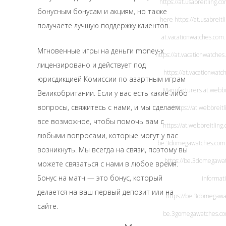
https://at.usabreitling.c
бонусным бонусам и акциям, но также
here
https://at.usabreit
получаете лучшую поддержку клиентов.
at.vacationwatches.com
Мгновенные игры на деньги money-x
https://at.vacationwatches
лицензировано и действует под
https://at.vacationwatc
юрисдикцией Комиссии по азартным играм
Manufacturers
at.webbr
Великобритании. Если у вас есть какие-либо
вопросы, свяжитесь с нами, и мы сделаем
https://at.webbreit
все возможное, чтобы помочь вам с
https://at.webbreitling
любыми вопросами, которые могут у вас
be.3domegawatches.com
возникнуть. Мы всегда на связи, поэтому вы
https://be.3domegawa
можете связаться с нами в любое время.
Бонус на матч — это бонус, который
informat
делается на ваш первый депозит или на
https://be.3domegawa
сайте.
be.3gomegawatches.c