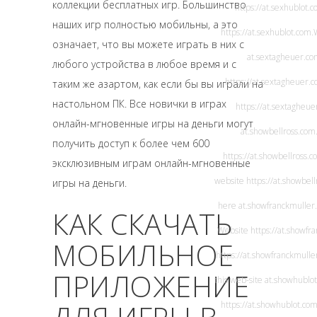
коллекции бесплатных игр. Большинство
https://at.sexhublot.c
наших игр полностью мобильны, а это
https://at.sexhublot.com
.
означает, что вы можете играть в них с
at.sextagheuer.c
любого устройства в любое время и с
https://at.sextagheuer.
таким же азартом, как если бы вы играли на
настольном ПК. Все новички в играх
https://at.sextagheu
онлайн-мгновенные игры на деньги могут
at.showbellross.com
получить доступ к более чем 600
https://at.showbellross.c
эксклюзивным играм онлайн-мгновенные
website
https://at.showbel
игры на деньги.
here
at.showfranckmuller
КАК СКАЧАТЬ
Website
https://at.showfr
МОБИЛЬНОЕ
https://at.showfranckmulle
ПРИЛОЖЕНИЕ
this web-site
at.showhublo
https://at.showhublot.com