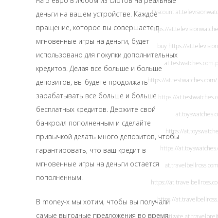
на 5 евро в любом из слотов на реальные
Discount
at.televisionwa
деньги на вашем устройстве. Каждое
вращение, которое вы совершаете в
https://at.televisionwatch
мгновенные игры на деньги, будет
buy
https://at.televisi
использовано для покупки дополнительных
at.testwatches.com
.
кредитов. Делая все больше и больше
https://at.testwatches.com/
депозитов, вы будете продолжать
зарабатывать все больше и больше
https://at.testwatches.
бесплатных кредитов. Держите свой
at.toyswatches.
банкролл пополненным и сделайте
https://at.toyswatch
привычкой делать много депозитов, чтобы
https://at.toyswatches
гарантировать, что ваш кредит в
мгновенные игры на деньги остается
at.travelbellross.co
пополненным.
https://at.travelbellross.c
https://at.travelbellros
В money-x мы хотим, чтобы вы получали
самые выгодные предложения во время
investigate
at.travelbrei