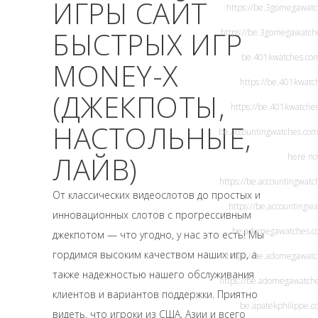
ИГРЫ САЙТ
https://be.3gomegawat
БЫСТРЫХ ИГР
https://be.3gomegawatch
be.401kwatches.co
MONEY-X
https://be.401kwatc
(ДЖЕКПОТЫ,
https://be.401kwatche
НАСТОЛЬНЫЕ,
be.accountingwatches.co
ЛАЙВ)
here n
https://be.accountingwatc
От классических видеослотов до простых и
https://be.accountingw
инновационных слотов с прогрессивным
be.adomegawatches.c
джекпотом — что угодно, у нас это есть! Мы
гордимся высоким качеством наших игр, а
https://be.adomegawat
также надежностью нашего обслуживания
https://be.adomegawatch
клиентов и вариантов поддержки. Приятно
be.apatekphilippe.c
видеть, что игроки из США, Азии и всего