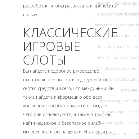
Discount
https://at.compu
разработан, чтобы развлекать и приносить
пользу.
site
at.computerbreitlin
hints
https://at.computerbr
КЛАССИЧЕСКИЕ
facts
https://at.computerbr
ИГРОВЫЕ
here
at.computerfranck
СЛОТЫ
https://at.computerfranc
$59
https://at.computerf
Вы найдете подробное руководство,
охватывающее все: от игр до депозитов,
explanation
at.computerh
снятия средств и всего, что между ними. Вы
at the site
также найдете информацию обо всех
https://at.computerhublo
доступных способах оплаты и о том, для
https://at.computerhubl
чего они используются, а также о том, как
найти надежное и безопасное онлайн-
at.computertagheuer.com
мгновенные игры на деньги. Итак, если вы
https://at.computertagheu