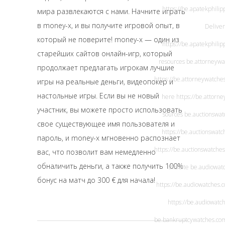
https://be.apatekphili
мира развлекаются с нами. Начните играть
в money-x, и вы получите игровой опыт, в
Deliver
который не поверите! money-x — один из
https://be.apatekphili
старейших сайтов онлайн-игр, который
resources
be.attorneywa
продолжает предлагать игрокам лучшие
https://be.attorneywatche
игры на реальные деньги, видеопокер и
настольные игры. Если вы не новый
here
https://be.attorn
участник, вы можете просто использовать
sources
be.auctionswat
свое существующее имя пользователя и
https://be.auctionswatc
пароль, и money-x мгновенно распознает
https://be.auctionswatche
вас, что позволит вам немедленно
обналичить деньги, а также получить 100%
this site
be.audiowat
бонус на матч до 300 € для начала!
https://be.audiowatches.
https://be.audiowatc
be.bankruptcywatches.co