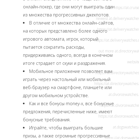
онлайн-покер, где они могут выиграть один
website
https://at.crui
из множества прогрессивных джекпотов.
newest
at.deliverywatche
В отличие от множества онлайн-сайтов,
https://at.deliverywatche
на которых представлено более одного
игрового автомата, игрок, который
https://at.deliverywatches
пытается сократить расходы,
out more
at.directoryw
придерживаясь одного, всегда в конечном
websit
итоге страдает от скуки и раздражения.
Мобильное приложение позволяет вам
https://at.directorywatche
играть через настольный или мобильный
https://at.directorywatche
веб-браузер на смартфоне, планшете или
at.divorcewatches
другом мобильном устройстве.
Как и все бонусы money-x, все бонусные
https://at.divorcewatch
предложения, перечисленные ниже, имеют
https://at.divorcewatche
бонусные требования.
at.dogswatches
Играйте, чтобы выиграть большие
призы, а также огромные прогрессивные
https://at.dogswatch