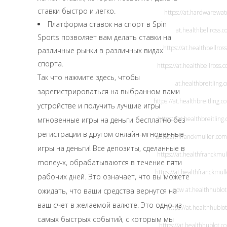
ставки быстро и легко.
https://at.hardwarewa
Платформа ставок на спорт в Spin
at.healthbellross.
Sports позволяет вам делать ставки на
https://at.healthbellros
различные рынки в различных видах
спорта.
https://at.healthbellross.
Так что нажмите здесь, чтобы
at.healthbreitling.
зарегистрироваться на выбранном вами
https://at.healthbreitling.c
устройстве и получить лучшие игры
https://at.healthbreitling
мгновенные игры на деньги бесплатно без
регистрации в другом онлайн-мгновенные
at.healthfranckmuller.com
игры на деньги! Все депозиты, сделанные в
https://at.healthfranckmu
money-x, обрабатываются в течение пяти
https://at.healthfranckmul
рабочих дней. Это означает, что вы можете
now
at.healthhublo
ожидать, что ваши средства вернутся на
ваш счет в желаемой валюте. Это одно из
https://at.healthhublo
самых быстрых событий, с которым мы
https://at.healthhublot.c