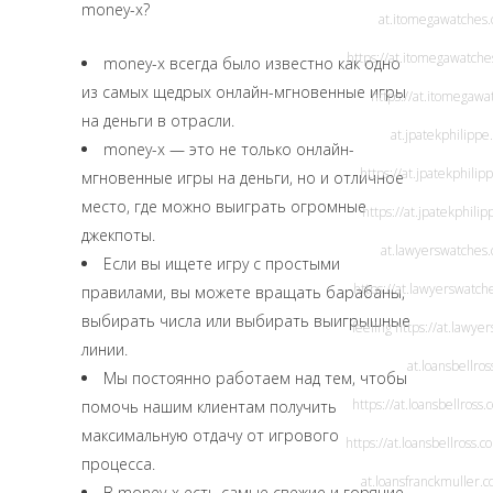
money-x?
at.itomegawatches
https://at.itomegawatche
money-x всегда было известно как одно
из самых щедрых онлайн-мгновенные игры
https://at.itomegaw
на деньги в отрасли.
at.jpatekphilipp
money-x — это не только онлайн-
https://at.jpatekphilip
мгновенные игры на деньги, но и отличное
место, где можно выиграть огромные
https://at.jpatekphili
джекпоты.
at.lawyerswatches
Если вы ищете игру с простыми
https://at.lawyerswatch
правилами, вы можете вращать барабаны,
выбирать числа или выбирать выигрышные
feeling
https://at.lawye
линии.
at.loansbellro
Мы постоянно работаем над тем, чтобы
https://at.loansbellross.
помочь нашим клиентам получить
максимальную отдачу от игрового
https://at.loansbellross.c
процесса.
at.loansfranckmuller.
В money-x есть самые свежие и горячие