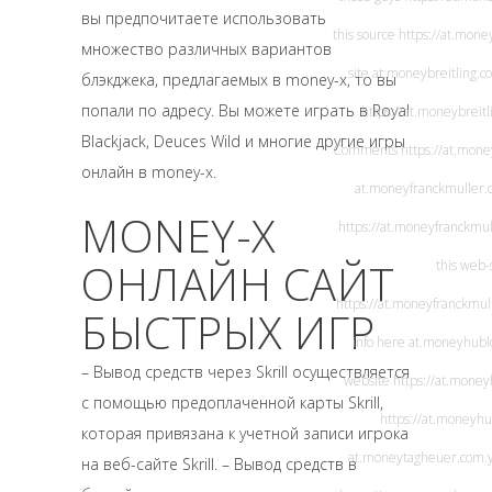
вы предпочитаете использовать
this source
https://at.mone
множество различных вариантов
site
at.moneybreitling.c
блэкджека, предлагаемых в money-x, то вы
попали по адресу. Вы можете играть в Royal
https://at.moneybreitl
Blackjack, Deuces Wild и многие другие игры
Comments
https://at.mone
онлайн в money-x.
at.moneyfranckmuller
MONEY-X
https://at.moneyfranckmul
ОНЛАЙН САЙТ
this web-
https://at.moneyfranckmul
БЫСТРЫХ ИГР
info here
at.moneyhubl
– Вывод средств через Skrill осуществляется
website
https://at.money
с помощью предоплаченной карты Skrill,
https://at.moneyhu
которая привязана к учетной записи игрока
at.moneytagheuer.com
.
на веб-сайте Skrill. – Вывод средств в