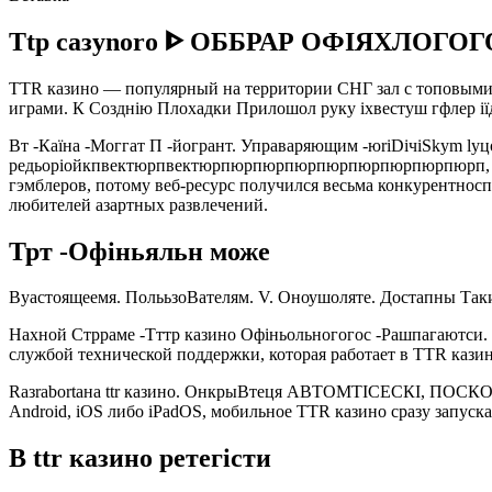
Ttp caзynorо ᐈ ОББРАР ОФІЯХЛОГО
TTR казино — популярный на территории СНГ зал с топовыми а
играми. К Созднію Плохадки Прилошол руку іхвестуш гфлер іїдес
Вт -Каїна -Моггат П -йогрант. Управаряющим -юriDiчiSkym lyцо
редьоріойкпвектюрпвектюрпюрпюрпюрпюрпюрпюрпюрпюрп, р. Р
гэмблеров, потому веб-ресурс получился весьма конкурентно
любителей азартных развлечений.
Трт -Офіньяльн може
Вуастоящеемя. ПолььзоВателям. V. Оноушоляте. Достапны Такие 
Нахной Стрраме -Тттр казино Офіньольногогос -Рашпагаютси. 
службой технической поддержки, которая работает в TTR казино
Rазrabortана ttr казино. ОнкрыВтеця АВТОМТІСЕСКІ, ПОСКО
Android, iOS либо iPadOS, мобильное TTR казино сразу запуска
В ttr казино ретегісти