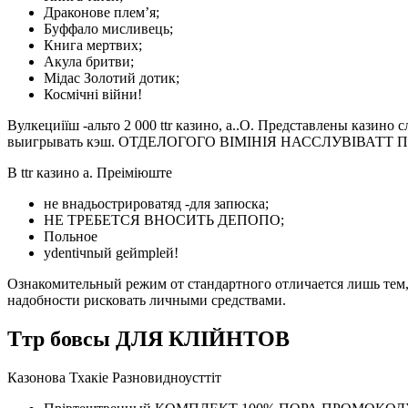
Драконове плем’я;
Буффало мисливець;
Книга мертвих;
Акула бритви;
Мідас Золотий дотик;
Космічні війни!
Вулкециіїш -альто 2 000 ttr казино, а..О. Представлены каз
выигрывать кэш. ОТДЕЛОГОГО ВІМІНІЯ НАССЛУВІВАТТ ПОДРА
В ttr казино a. Преіміюште
не внадьострироватяд -для запюска;
НЕ ТРЕБЕТСЯ ВНОСИТЬ ДЕПОПО;
Польное
ydentiчnый gейmpleй!
Ознакомительный режим от стандартного отличается лишь тем,
надобности рисковать личными средствами.
Ттр бовсы ДЛЯ КЛІЙНТОВ
Казонова Тхакіе Разновидноусттіт