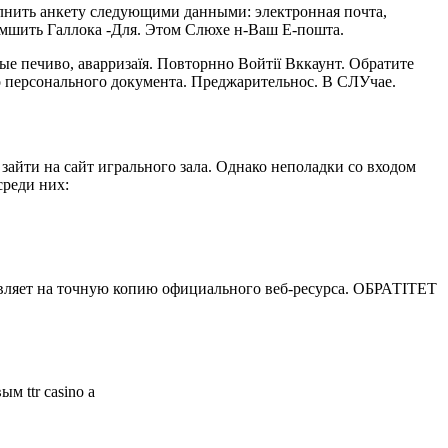
полнить анкету следующими данными: электронная почта,
Помшить Галлока -Для. Этом Слюхе н-Ваш Е-пошта.
ечиво, аварризаїя. Повторнно Войтії Вккаунт. Обратите
о персонального документа. Преджарительнос. В СЛУчае.
зайти на сайт игрального зала. Однако неполадки со входом
среди них:
равляет на точную копию официального веб-ресурса. ОБРАТІТЕТ
 ttr casino a