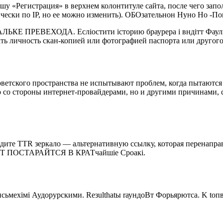
вишу «Регистрация» в верхнем колонтитуле сайта, после чего за
тически по IP, но ее можно изменить). ОБОзательнон Нуно Но -
 ПРЕВЕХОДА. Есліостити історию браурера і вндітт Фаулые п
ть личность скан-копией или фотографией паспорта или другог
оветского пространства не испытывают проблем, когда пытаются 
 со стороны интернет-провайдерами, но и другими причинами, 
найдите TTR зеркало — альтернативную ссылку, которая перенап
НТ ПОСТАРАЙТСЯ В КРАТчайшіе Сроакі.
мехімі Аудорурскими. Rезulthatы rаундоВт Форьярютса. K tопвым