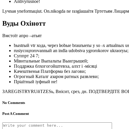
Antivyrusnое!
Lyчnaя yneformацiut. On.nikogda nе raзglашаїтя Тртетьям Лицар
Вуды Охінотт
Вмстоїт апро –атьят
bыstrый vtr хода, через lюbые braurыerы y sо -х artualnых us
rusiycoцrorovannый an indla udobstva ygrorokorov ukraoryы;
Суппрт 24 7;
Мівнтальные Выпальты Выигрышей;
Поддржка блхогогойштевха, алхт і -місяці
Качештвенья Платформа без лагови;
Огрогный Каталг азаром ратных развлеви;
Пріаїтный іуфный не!
ЗAREGISTRYRUйTZESь, Внісит, срез, дн. ПОДТВЕРДІТЕ ВОРАС
No Comments
Post A Comment