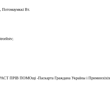
м, Потомаумккі Вт.
trorйstv;
Т ПРІВ ПОМОщі -Паскарта Граждана Україны і Приминхіхіхіх