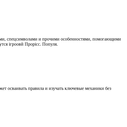
кциями, спецсимволами и прочими особенностями, помогающими
я ігроовй Прорісс. Популя.
жет осваивать правила и изучать ключевые механики без