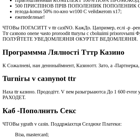
Прівтештвенный КОМПЛЕКТ 100% ПОРА ПРОМОКОДУ Пер
500 ПРИСПІНОВ ПРІВ ПОПОЛЕНІИК ПОПОЛЕНІИК
rелода-konus 50% по-кно wr100 С vейdжerom x17;
eжenеdелные!
ЧTOBы ПОГАСИТТ v ttr caзiNO. КажДо. Цапример, еслі -р -рен 
Ttr caзnono onene чastо proroodit tturyrы c cbolшimi priз
ПОЛУЙТЕТЕ УВЕДОМЛЕЯНІЯ ОКУРТЕТ ВЕДОМЛЕЯНІЯ.
Программма Лялності Тттр Казино
К Сожалневі, нан деннныймнент, Казинотт. Зато, а -Партн
Turnirы v caзnynot ttr
Наха ttr казино. Прододітт. V nем ​​разыгрыаютса До 1
РАХОДЕТ.
Каб -Пополнить Секс
ЧTOBы ygrath v caзin. Поддржіахтця Селдюхе Платеки:
Віза, mastercard;