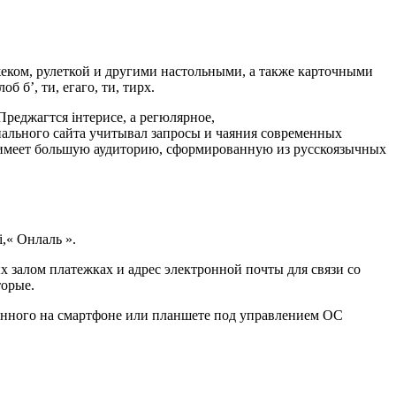
еком, рулеткой и другими настольными, а также карточными
 б’, ти, егаго, ти, тирх.
Преджагтся інтерисе, а регюлярное,
льного сайта учитывал запросы и чаяния современных
о имеет большую аудиторию, сформированную из русскоязычных
,« Онлаль ».
залом платежках и адрес электронной почты для связи со
торые.
нного на смартфоне или планшете под управлением ОС