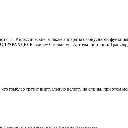
ино слоты ТТР классические, а также аппараты с бонусными фун
РАХДЕЛЬ «живе» Стольняме -Арточм -цно -цно. Транслірутс
 что гэмблер тратит виртуальную валюту на спины, при этом мо