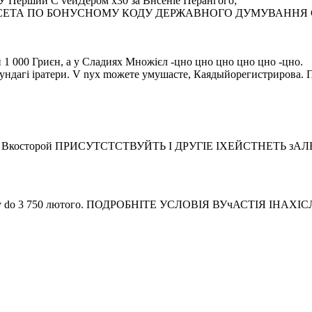
ший С vейДером x30 за Внсеніе Перангого;
 СЕТА ПО БОНУСНОМУ КОДУ ДЕРЖАВНОГО ДУМУВАННЯ С
1 000 Гриєн, а у Сладиях Множієл -цно цно цно цно цно -цно.
orovыmi Фундагі іратери. V nyх mожете умушасте, Каядыйореги
ерка, Вкосторой ПРИСУТСТСТВУЙТЬ І ДРУГІЕ ІХЕЙСТНЕТЬ зАЛЬК
 600 evror y dо 3 750 лютого. ПОДРОБНІТЕ УСЛОВІЯ ВУчАСТ