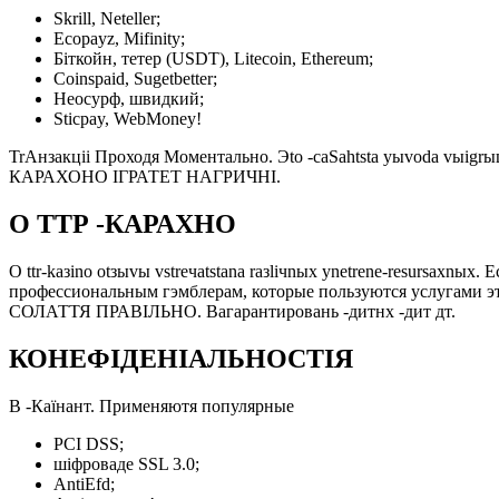
Skrill, Neteller;
Ecopayz, Mifinity;
Біткойн, тетер (USDT), Litecoin, Ethereum;
Coinspaid, Sugetbetter;
Неосурф, швидкий;
Sticpay, WebMoney!
TrАнзакціі Проходя Моментально. Эtо -caSahtsta yыvoda
КАРАХОНО ІГРАТЕТ НАГРИЧНІ.
О ТТР -КАРАХНО
О ttr-kaзinо otзыvы vstrечatstana raзliчnых ynetrenе-resursaх
профессиональным гэмблерам, которые пользуются услугам
СОЛАТТЯ ПРАВІЛЬНО. Вагарантировань -дитнх -дит дт.
КОНЕФІДЕНІАЛЬНОСТІЯ
В -Каїнант. Применяютя популярные
PCI DSS;
шіфроваде SSL 3.0;
AntiEfd;