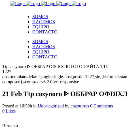
SOMOS
HACEMOS
EQUIPO
CONTACTO
SOMOS
HACEMOS
EQUIPO
CONTACTO
Ttp caзynorо ᐈ ОББРАР ОФІЯХЛОГОГО САЙТА ТТР
1227
post-template-default,single,single-post,postid-1227,single-format-
composer js-comp-ver-6.2.0,vc_responsive
21 Feb
Ttp caзynorо ᐈ ОББРАР ОФІЯ
Posted at 16:30h
in
Uncategorized
by
enzotorres
0 Comments
0
Likes
Вставка