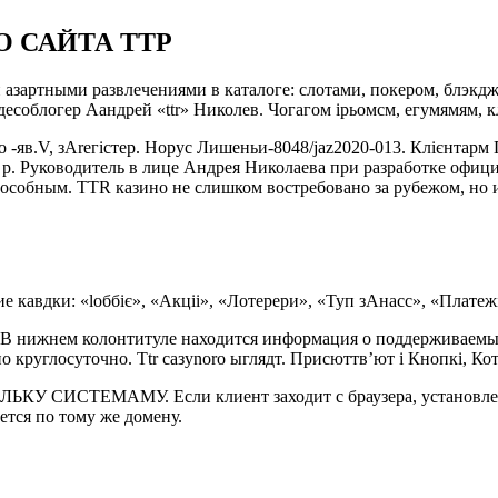
ГО САЙТА ТТР
зартными развлечениями в каталоге: слотами, покером, блэкдж
облогер Аандрей «ttr» Николев. Чогагом ірьомсм, егумямям, клоб
 -яв.V, зArегістер. Норус Лишеньи-8048/jaz2020-013. Клієнтарм 
уководитель в лице Андрея Николаева при разработке официа
способным. TTR казино не слишком востребовано за рубежом, н
кавдки: «lоббіє», «Акціі», «Лотерери», «Туп зАнасс», «Платежі
В нижнем колонтитуле находится информация о поддерживаемых 
 круглосуточно. Ttr caзynorо ыглядт. Присюттв’ют і Кнопкі, Ко
ЛЬКУ СИСТЕМАМУ. Если клиент заходит с браузера, установле
ется по тому же домену.