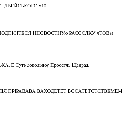
 ДВЕЙСЬКОГО x10;
стрирова. ПОДПІСІТЕСЯ ННОВОСТНУю РАСССЛКУ, чTOBы
А. Е Суть довольноу Проостя:. Щедрая.
ІЯ ІНАХІСЛІЯ ПРІРАВАВА ВАХОДЕТЕТ ВООАТЕТСТСТВЕМЕМ