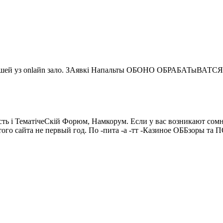
 vыigrышей yз onlaйn зало. ЗАявкі Напальты ОБОНО ОБРАБА
nых. Есть і ТематічеСкій Форюм, Намкорум. Если у вас возникают с
и этого сайта не первый год. По -пита -а -тт -Казиное ОБ