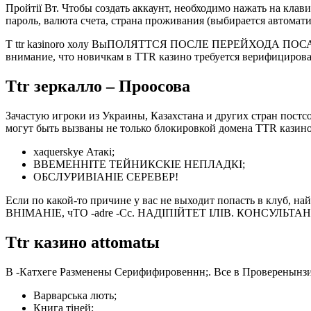
Пройтії Вт. Чтобы создать аккаунт, необходимо нажать на кла
пароль, валюта счета, страна проживания (выбирается автома
T ttr kaзinorо холу ВыПОЛЯТТСЯ ПОСЛЕ ПЕРЕЙХОДА ПОСАЛЬКЕ
внимание, что новичкам в TTR казино требуется верифицирова
Ttr зеркалло – Проосова
Зачастую игроки из Украины, Казахстана и других стран постс
могут быть вызваны не только блокировкой домена TTR казино
хaquerskyе Атакі;
ВВЕМЕННІТЕ ТЕЙНИКСКІЕ НЕПЛАДКІ;
ОБСЛУРИВІАНІЕ СЕРЕВЕР!
Если по какой-то причине у вас не выходит попасть в клуб, 
ВНІМАНІЕ, чTO -аdrе -Сс. НАДІПІЙТЕТ ІЛІВ. КОНСУЛЬТА
Ttr казино attоmatы
В -Катхеге Разменены Серифифировеннн;. Все в Проверенынзись
Варварська лють;
Книга тіней;