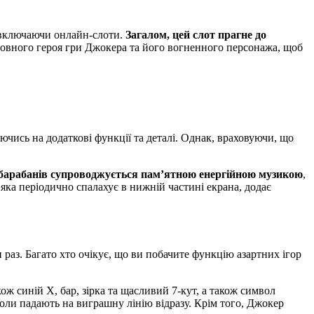
, включаючи онлайн-слоти.
Загалом, цей слот прагне до
головного героя гри Джокера та його вогненного персонажа, щоб
аючись на додаткові функції та деталі. Однак, враховуючи, що
барабанів супроводжується пам’ятною енергійною музикою
,
яка періодично спалахує в нижній частині екрана, додає
 раз. Багато хто очікує, що ви побачите функцію азартних ігор
ж синій X, бар, зірка та щасливий 7-кут, а також символ
оли падають на виграшну лінію відразу. Крім того, Джокер