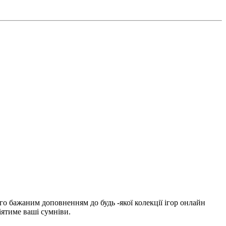
його бажаним доповненням до будь -якої колекції ігор онлайн
іятиме ваші сумніви.