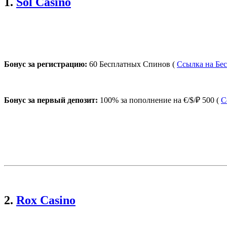
1.
Sol Casino
Бонус за регистрацию:
60 Бесплатных Спинов (
Ссылка на Бе
Бонус за первый депозит:
100% за пополнение на €/$/₽ 500 (
С
2.
Rox Casino