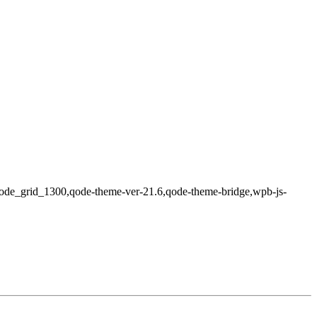
en,qode_grid_1300,qode-theme-ver-21.6,qode-theme-bridge,wpb-js-