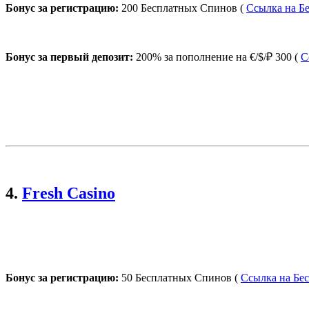
Бонус за регистрацию:
200 Бесплатных Спинов (
Ссылка на Б
Бонус за первый депозит:
200% за пополнение на €/$/₽ 300 (
С
4.
Fresh Casino
Бонус за регистрацию:
50 Бесплатных Спинов (
Ссылка на Бе