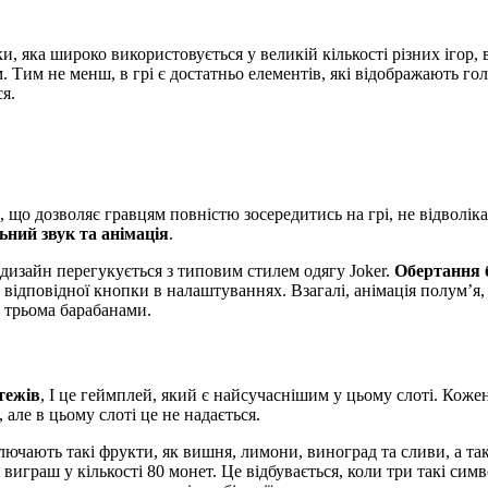
и, яка широко використовується у великій кількості різних ігор
м. Тим не менш, в грі є достатньо елементів, які відображають 
ся.
, що дозволяє гравцям повністю зосередитись на грі, не відволік
ьний звук та анімація
.
дизайн перегукується з типовим стилем одягу Joker.
Обертання 
ідповідної кнопки в налаштуваннях. Взагалі, анімація полум’я, 
 трьома барабанами.
тежів
, І це геймплей, який є найсучаснішим у цьому слоті. Кожен
 але в цьому слоті це не надається.
ючають такі фрукти, як вишня, лимони, виноград та сливи, а тако
граш у кількості 80 монет. Це відбувається, коли три такі симв