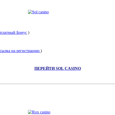
сплатный Бонус
)
сылка на регистрацию
)
ПЕРЕЙТИ SOL CASINO