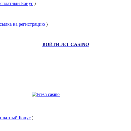
есплатный Бонус
)
сылка на регистрацию
)
ВОЙТИ JET CASINO
сплатный Бонус
)