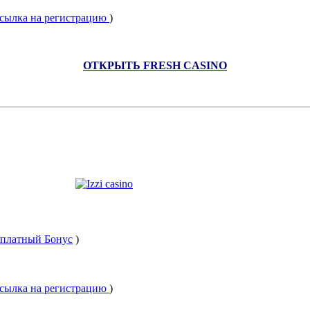
сылка на регистрацию
)
ОТКРЫТЬ FRESH CASINO
сплатный Бонус
)
сылка на регистрацию
)