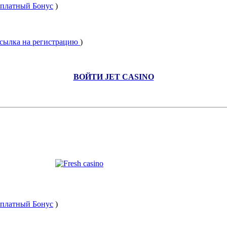
сплатный Бонус
)
сылка на регистрацию
)
ВОЙТИ JET CASINO
сплатный Бонус
)