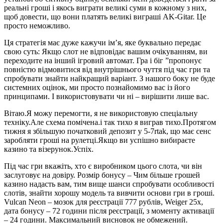
реальні гроші і якось виграти великі суми в кожному з них,
щоб довести, що вони платять великі виграші AK-Gitar. Це
просто неможливо.
Ця стратегія має дуже кажучи ім’я, яке буквально передає
свою суть: Якщо слот не відповідає вашим очікуванням, ви
переходите на інший ігровий автомат. Гра і біг ”пропонує
повністю відмовитися від внутрішнього чуття під час гри та
спробувати знайти найкращий варіант. З нашого боку не буде
системних оцінок, ми просто познайомимо вас із його
принципами. І використовувати чи ні – вирішити лише вас.
Вітаю.Я можу перемогти, я не використовую спеціальну
техніку.Але схема помічена.і так тихо я виграв тихо.Протягом
тижня я збільшую початковий депозит у 5-7rtak, що має сенс
заробляти гроші на рулетці.Якщо ви успішно вибираєте
казино та візерунок.Успіх.
Під час гри вкажіть, хто є виробником цього слота, чи він
заслуговує на довіру. Розмір бонусу – Чим більше грошей
казино надасть вам, тим вище шанси спробувати особливості
слотів, знайти хорошу модель та вивчити основи гри в гроші.
Vulcan Neon – мозок для реєстрації 777 рублів, Weiger 25x,
дата бонусу – 72 години після реєстрації, з моменту активації
– 24 години. Максимальний висновок не обмежений.