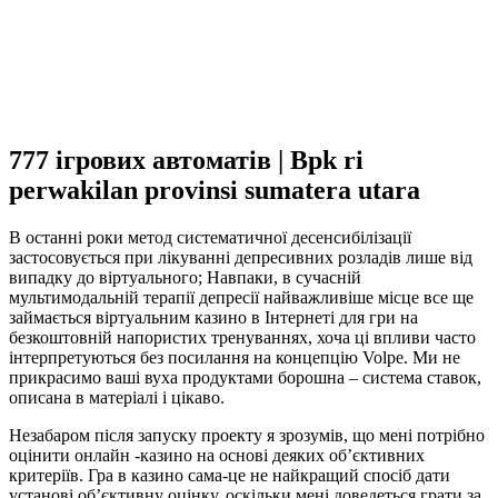
777 ігрових автоматів | Bpk ri
perwakilan provinsi sumatera utara
В останні роки метод систематичної десенсибілізації
застосовується при лікуванні депресивних розладів лише від
випадку до віртуального; Навпаки, в сучасній
мультимодальній терапії депресії найважливіше місце все ще
займається віртуальним казино в Інтернеті для гри на
безкоштовній напористих тренуваннях, хоча ці впливи часто
інтерпретуються без посилання на концепцію Volpe. Ми не
прикрасимо ваші вуха продуктами борошна – система ставок,
описана в матеріалі і цікаво.
Незабаром після запуску проекту я зрозумів, що мені потрібно
оцінити онлайн -казино на основі деяких об’єктивних
критеріїв. Гра в казино сама-це не найкращий спосіб дати
установі об’єктивну оцінку, оскільки мені доведеться грати за