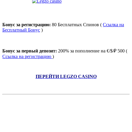
Бонус за регистрацию:
80 Бесплатных Спинов (
Ссылка на
Бесплатный Бонус
)
Бонус за первый депозит:
200% за пополнение на €/$/₽ 500 (
Ссылка на регистрацию
)
ПЕРЕЙТИ LEGZO CASINO