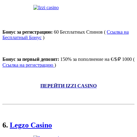
Бонус за регистрацию:
60 Бесплатных Спинов (
Ссылка на
Бесплатный Бонус
)
Бонус за первый депозит:
150% за пополнение на €/$/₽ 1000 (
Ссылка на регистрацию
)
ПЕРЕЙТИ IZZI CASINO
6.
Legzo Casino