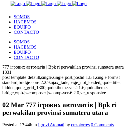
SOMOS
HACEMOS
EQUIPO
CONTACTO
SOMOS
HACEMOS
EQUIPO
CONTACTO
777 ігрових автоматів | Bpk ri perwakilan provinsi sumatera utara
1331
post-template-default,single,single-post,postid-1331,single-format-
standard,bridge-core-2.2.9,ajax_fade,page_not_loaded,,qode-title-
hidden,qode_grid_1300,qode-theme-ver-21.6,qode-theme-
bridge,wpb-js-composer js-comp-ver-6.2.0,vc_responsive
02 Mar
777 ігрових автоматів | Bpk ri
perwakilan provinsi sumatera utara
Posted at 13:44h
in
Igrovi Atomati
by
enzotorres
0 Comments