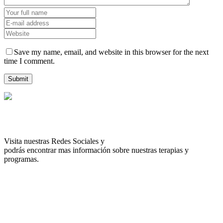
Save my name, email, and website in this browser for the next
time I comment.
Visita nuestras Redes Sociales y
podrás encontrar mas información sobre nuestras terapias y
programas.