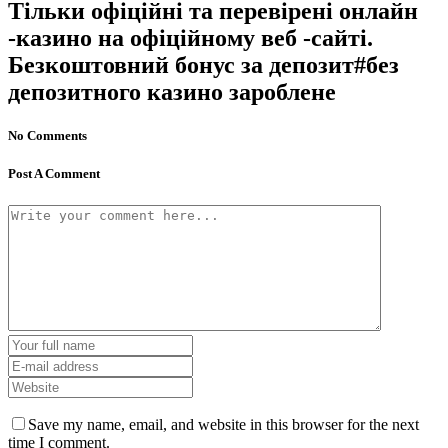
Тільки офіційні та перевірені онлайн
-казино на офіційному веб -сайті.
Безкоштовний бонус за депозит#без
депозитного казино зароблене
No Comments
Post A Comment
Save my name, email, and website in this browser for the next
time I comment.