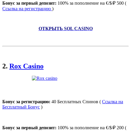
Бонус за первый депозит:
100% за пополнение на €/$/₽ 500 (
Ссылка на регистрацию
)
ОТКРЫТЬ SOL CASINO
2.
Rox Casino
Бонус за регистрацию:
40 Бесплатных Спинов (
Ссылка на
Бесплатный Бонус
)
Бонус за первый депозит:
100% за пополнение на €/$/₽ 200 (