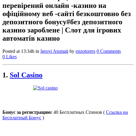
перевірений онлайн -казино на
офіційному веб -сайті безкоштовно без
депозитного бонусу#без депозитного
казино зароблене | Слот для ігрових
автоматів казино
Posted at 13:34h
in
Igrovi Atomati
by
enzotorres
0 Comments
0
Likes
1.
Sol Casino
Бонус за регистрацию:
40 Бесплатных Спинов (
Ссылка на
Бесплатный Бонус
)