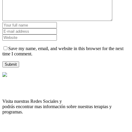
Save my name, email, and website in this browser for the next
time I comment.
Visita nuestras Redes Sociales y
podrás encontrar mas información sobre nuestras terapias y
programas.