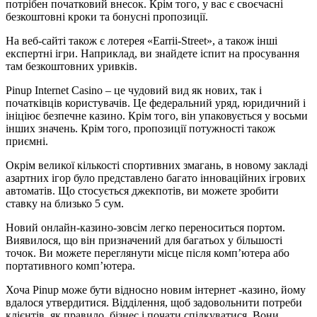
потрібен початковий внесок. Крім того, у вас є своєчасні
безкоштовні кроки та бонусні пропозиції.
На веб-сайті також є лотерея «Earrii-Street», а також інші
експертні ігри. Наприклад, ви знайдете іспит на просування
там безкоштовних уривків.
Pinup Internet Casino – це чудовий вид як нових, так і
початківців користувачів. Це федеральний уряд, юридичний і
ініціює безпечне казино. Крім того, він упаковується у восьми
інших значень. Крім того, пропозиції потужності також
приємні.
Окрім великої кількості спортивних змагань, в новому закладі
азартних ігор було представлено багато інноваційних ігрових
автоматів. Що стосується джекпотів, ви можете зробити
ставку на близько 5 сум.
Новий онлайн-казино-зовсім легко переноситься портом.
Виявилося, що він призначений для багатьох у більшості
точок. Ви можете переглянути місце після комп’ютера або
портативного комп’ютера.
Хоча Pinup може бути відносно новим інтернет -казино, йому
вдалося утвердитися. Відділення, щоб задовольнити потреби
клієнтів, як правило, бізнес і почати спілкуватися. Вони