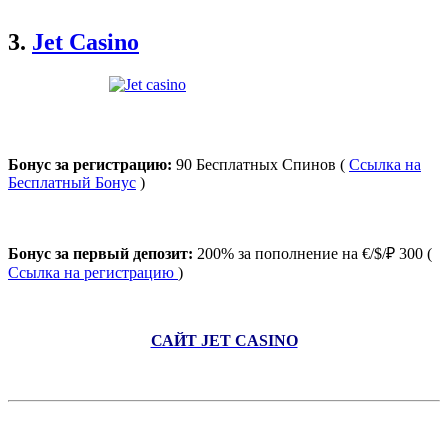
3.
Jet Casino
Бонус за регистрацию:
90 Бесплатных Спинов (
Ссылка на
Бесплатный Бонус
)
Бонус за первый депозит:
200% за пополнение на €/$/₽ 300 (
Ссылка на регистрацию
)
САЙТ JET CASINO