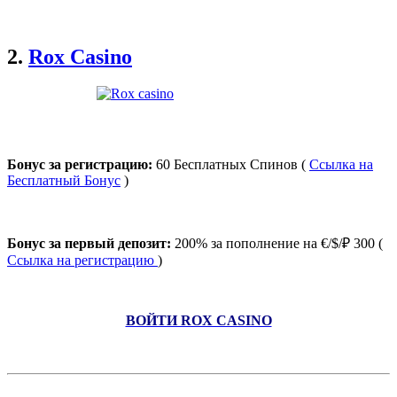
2.
Rox Casino
Бонус за регистрацию:
60 Бесплатных Спинов (
Ссылка на
Бесплатный Бонус
)
Бонус за первый депозит:
200% за пополнение на €/$/₽ 300 (
Ссылка на регистрацию
)
ВОЙТИ ROX CASINO