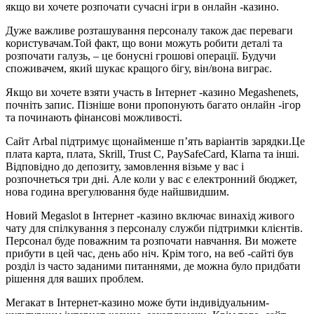
якщо ви хочете розпочати сучасні ігри в онлайн -казино.
Дуже важливе розташування персоналу також дає переваги
користувачам.Той факт, що вони можуть робити деталі та
розпочати галузь, – це бонусні грошові операції. Будучи
споживачем, який шукає кращого бігу, він/вона виграє.
Якщо ви хочете взяти участь в Інтернет -казино Megashenets,
почніть запис. Пізніше вони пропонують багато онлайн -ігор
та починають фінансові можливості.
Сайт Arbal підтримує щонайменше п’ять варіантів зарядки.Це
плата карта, плата, Skrill, Trust C, PaySafeCard, Klarna та інші.
Відповідно до депозиту, замовлення візьме у вас і
розпочнеться три дні. Але коли у вас є електронний бюджет,
нова година врегулювання буде найшвидшим.
Новий Megaslot в Інтернет -казино включає винахід живого
чату для спілкування з персоналу служби підтримки клієнтів.
Персонал буде поважним та розпочати навчання. Ви можете
прибути в цей час, день або ніч. Крім того, на веб -сайті був
розділ із часто заданими питаннями, де можна було придбати
рішення для ваших проблем.
Мегакат в Інтернет-казино може бути індивідуальним-