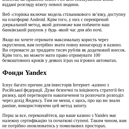
віддані розгляду візиту певної людини.
Веб -сторінка включає модель стільникового зв’язку, доступну
на платформі Android. Крім того, у них є перевірений
дзеркальний метод, який допоможе вам побачити ваш
банківський рахунок у будь -який час дня або ночі.
Якщо ви хочете отримати максимальну користь через
округлення, вам потрібно знати повну винагороду в казино.
Ви отримаєте до тридцяти тисяч рублів як додатковий внесок.
Крім того, ви можете мати право отримувати 100
безкоштовних кроків у деяких іграх на ігрових автоматах.
Фонди Yandex
Існує багато причин для інвесторів Інтернет -казино з
Російської федерації. Дуже безпечні та ініціюють стратегії без
ризику, щоб перетворити накопичення та розпочати розподіл
через дохід Яндексу. Тим не менш, є щось, про що ви знали
раніше, використовуючи цей метод запиту.
Перш за все, переконайтеся, що ваше казино з Yandex має
належну сертифікацію та початкові ступені. Таким чином, вам
не потрібно оновлюватись у помилкових просторах.