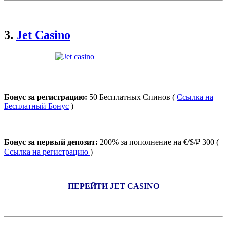
3.
Jet Casino
Бонус за регистрацию:
50 Бесплатных Спинов (
Ссылка на
Бесплатный Бонус
)
Бонус за первый депозит:
200% за пополнение на €/$/₽ 300 (
Ссылка на регистрацию
)
ПЕРЕЙТИ JET CASINO