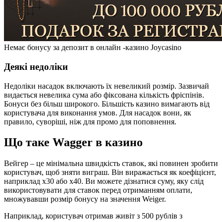
Немає бонусу за депозит в онлайн -казино Joycasino
Деякі недоліки
Недоліки насадок включають їх невеликий розмір. Зазвичай
видається невелика сума або фіксована кількість фріспінів.
Бонуси без більш широкого. Більшість казино вимагають від
користувача для виконання умов. Для насадок вони, як
правило, суворіші, ніж для промо для поповнення.
Що таке Wagger в казино
Вейгер – це мінімальна швидкість ставок, які повинен зробити
користувач, щоб зняти виграш. Він виражається як коефіцієнт,
наприклад x30 або x40. Ви можете дізнатися суму, яку слід
використовувати для ставок перед отриманням оплати,
множувавши розмір бонусу на значення Weiger.
Наприклад, користувач отримав живіт з 500 рублів з