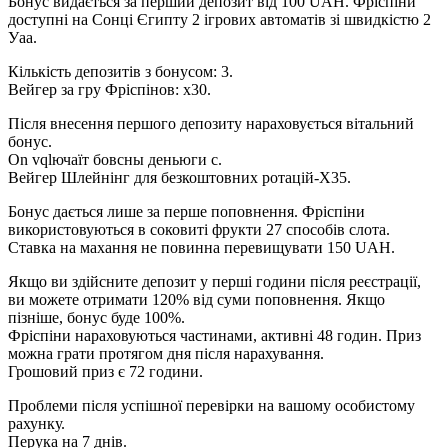
Бонус видається за перший депозит від 100 UAH. Фріспіни
доступні на Сонці Єгипту 2 ігрових автоматів зі швидкістю 2
Уаа.
Кількість депозитів з бонусом: 3.
Вейгер за гру Фріспінов: x30.
Після внесення першого депозиту нараховується вітальний
бонус.
On vqlючаїт бовсны деньюги с.
Вейгер Шлейнінг для безкоштовних ротацій-X35.
Бонус дається лише за перше поповнення. Фріспіни
використовуються в соковиті фрукти 27 способів слота.
Ставка на махання не повинна перевищувати 150 UAH.
Якщо ви здійсните депозит у перші години після реєстрації,
ви можете отримати 120% від суми поповнення. Якщо
пізніше, бонус буде 100%.
Фріспіни нараховуються частинами, активні 48 годин. Приз
можна грати протягом дня після нарахування.
Грошовий приз є 72 години.
Проблеми після успішної перевірки на вашому особистому
рахунку.
Перука на 7 днів.