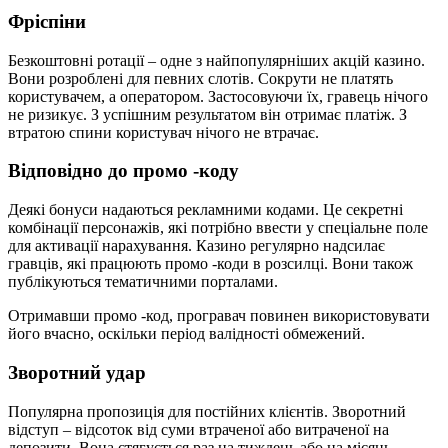
Фріспіни
Безкоштовні ротації – одне з найпопулярніших акцій казино.
Вони розроблені для певних слотів. Сокрути не платять
користувачем, а оператором. Застосовуючи їх, гравець нічого
не ризикує. З успішним результатом він отримає платіж. З
втратою спини користувач нічого не втрачає.
Відповідно до промо -коду
Деякі бонуси надаються рекламними кодами. Це секретні
комбінації персонажів, які потрібно ввести у спеціальне поле
для активації нарахування. Казино регулярно надсилає
гравців, які працюють промо -коди в розсилці. Вони також
публікуються тематичними порталами.
Отримавши промо -код, програвач повинен використовувати
його вчасно, оскільки період валідності обмежений.
Зворотний удар
Популярна пропозиція для постійних клієнтів. Зворотний
відступ – відсоток від суми втраченої або витраченої на
депозити. Вона стягується раз на тиждень або на місяць.