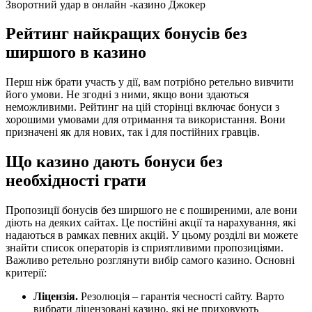
Зворотний удар в онлайн -казино Джокер
Рейтинг найкращих бонусів без
ширшого в казино
Перш ніж брати участь у дії, вам потрібно ретельно вивчити
його умови. Не згодні з ними, якщо вони здаються
неможливими. Рейтинг на цій сторінці включає бонуси з
хорошими умовами для отримання та використання. Вони
призначені як для нових, так і для постійних гравців.
Що казино дають бонуси без
необхідності грати
Пропозиції бонусів без ширшого не є поширеними, але вони
діють на деяких сайтах. Це постійні акції та нарахування, які
надаються в рамках певних акцій. У цьому розділі ви можете
знайти список операторів із сприятливими пропозиціями.
Важливо ретельно розглянути вибір самого казино. Основні
критерії:
Ліцензія.
Резолюція – гарантія чесності сайту. Варто
вибрати ліцензовані казино, які не приховують