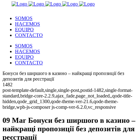
SOMOS
HACEMOS
EQUIPO
CONTACTO
SOMOS
HACEMOS
EQUIPO
CONTACTO
Бонуси без ширшого в казино – найкращі пропозиції без
депозитів для реєстрації
1482
post-template-default,single,single-post,postid-1482,single-format-
standard,bridge-core-2.2.9,ajax_fade,page_not_loaded,,qode-title-
hidden,qode_grid_1300,qode-theme-ver-21.6,qode-theme-
bridge,wpb-js-composer js-comp-ver-6.2.0,vc_responsive
09 Mar
Бонуси без ширшого в казино –
найкращі пропозиції без депозитів для
реєстрації