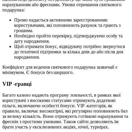
нарахуванням або фреснами. Умови отримання святкового
подарунка:
Промо надається активними зареєстрованими
користувачами, які поповнюють рахунок та грають з
грошима.
Необхідно пройти перевірку, підтверджуючи особу та
дату народження.
Щоб отримати бонус, відвідувачу потрібно звернутися
до технічної підтримки за кілька днів до або після дня
народження.
Коефіцієнт для ведення святкового подарунка зазвичай є
мінімумом. Є бонуси без ширшого.
VIP -гравці
Багато казино надають програму лояльності, в рамках якої
користувачі з високими статусами отримують додаткові
пільги, включаючи особисті бонуси. VIP -категорія, як
правило, включає високогірні, які регулярно поповнюють бал
за велику кількість. Вони отримують готівкові нарахування та
фреснін з простими умовами. Також сайти дозволяють їм
брати участь у ексклюзивних акціях, нічиї, турнірах.