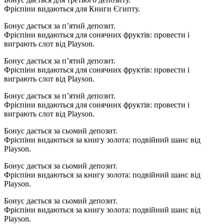
Фріспіни видаються для Книги Єгипту.
Бонус дається за п’ятий депозит.
Фріспіни видаються для сонячних фруктів: провести і
виграють слот від Playson.
Бонус дається за п’ятий депозит.
Фріспіни видаються для сонячних фруктів: провести і
виграють слот від Playson.
Бонус дається за п’ятий депозит.
Фріспіни видаються для сонячних фруктів: провести і
виграють слот від Playson.
Бонус дається за сьомий депозит.
Фріспіни видаються за книгу золота: подвійний шанс від
Playson.
Бонус дається за сьомий депозит.
Фріспіни видаються за книгу золота: подвійний шанс від
Playson.
Бонус дається за сьомий депозит.
Фріспіни видаються за книгу золота: подвійний шанс від
Playson.