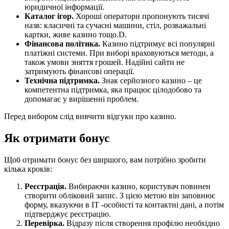
юридичної інформації.
Каталог ігор.
Хороші оператори пропонують тисячі
назв: класичні та сучасні машини, стіл, розважальні
картки, живе казино тощо.D.
Фінансова політика.
Казино підтримує всі популярні
платіжні системи. При виборі враховуються методи, а
також умови зняття грошей. Надійні сайти не
затримують фінансові операції.
Технічна підтримка.
Знак серйозного казино – це
компетентна підтримка, яка працює цілодобово та
допомагає у вирішенні проблем.
Перед вибором слід вивчити відгуки про казино.
Як отримати бонус
Щоб отримати бонус без ширшого, вам потрібно зробити
кілька кроків:
Реєстрація.
Вибираючи казино, користувач повинен
створити обліковий запис. З цією метою він заповнює
форму, вказуючи в ІТ -особисті та контактні дані, а потім
підтверджує реєстрацію.
Перевірка.
Відразу після створення профілю необхідно