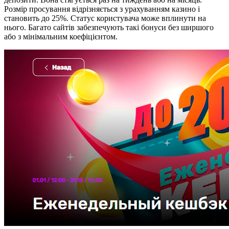
Розмір просування відрізняється з урахуванням казино і
становить до 25%. Статус користувача може вплинути на
нього. Багато сайтів забезпечують такі бонуси без ширшого
або з мінімальним коефіцієнтом.