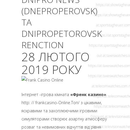
https://at.showtagheu
(DNEPROPEROVSK)
https://at.showtagheue
ТА
at.sportstagheuer.co
DNIPROPETOROVSK
https://at.sportstagh
RENCTION
https://at.sportstagheuer.
28 ЛЮТОГО
out
at.taxeswatches.
2019 РОКУ
https://at.taxeswatches.co
https://at.taxeswatches.co
at.telecomwatches.com
.
Інтернет -ігрова кімната
«Френк казино»
https://at.telecomwatc
http: // frankcasino-Online.Топ/ з цікавими,
https://at.telecomwatc
яскравими та захоплюючими ігровими
Discount
at.televisionwa
симуляторами створює азартну атмосферу
розваг та невимовних відчуттів від рівня
https://at.televisionwatch