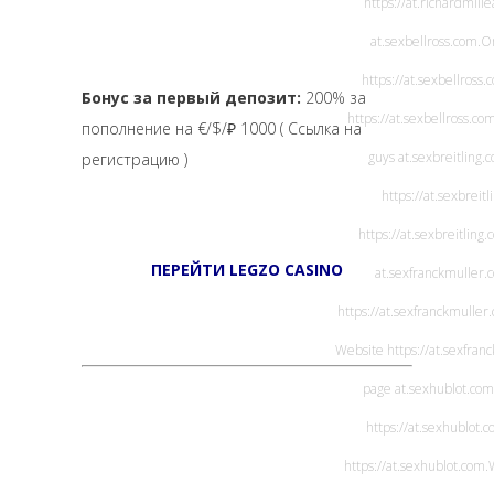
https://at.richardmille
at.sexbellross.com
.O
https://at.sexbellross.
Бонус за первый депозит:
200% за
https://at.sexbellross.co
пополнение на €/$/₽ 1000 (
Ссылка на
guys
at.sexbreitling.
регистрацию
)
https://at.sexbreitl
https://at.sexbreitling
ПЕРЕЙТИ LEGZO CASINO
at.sexfranckmuller.
https://at.sexfranckmuller
Website
https://at.sexfra
page
at.sexhublot.com
https://at.sexhublot.c
https://at.sexhublot.com
.