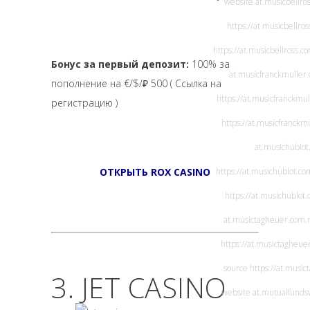
website
at.musicbellro
https://at.musicbellro
https://at.musicbellross.c
Бонус за первый депозит:
100% за
at.musicfranckmuller
пополнение на €/$/₽ 500 (
Ссылка на
https://at.musicfranckmu
регистрацию
)
https://at.musicfranckm
at.musichublot
ОТКРЫТЬ ROX CASINO
https://at.musichublot.co
https://at.musichublot
at.musictagheuer.com
.
https://at.musictagheue
source
https://at.musi
3.
JET CASINO
website
at.mutualfunds