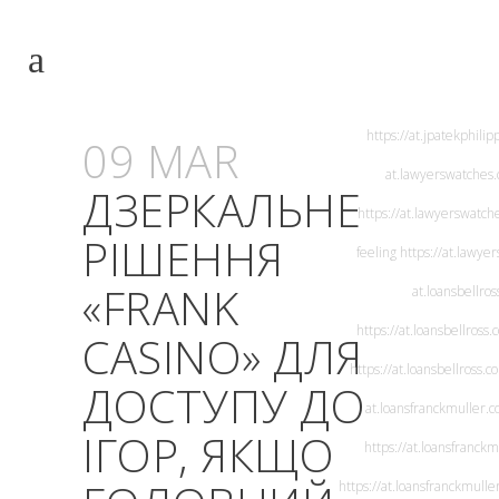
https://at.itomegaw
at.jpatekphilipp
https://at.jpatekphilip
https://at.jpatekphili
09 MAR
at.lawyerswatches
ДЗЕРКАЛЬНЕ
https://at.lawyerswatch
РІШЕННЯ
feeling
https://at.lawye
«FRANK
at.loansbellro
https://at.loansbellross.
CASINO» ДЛЯ
https://at.loansbellross.c
ДОСТУПУ ДО
at.loansfranckmuller.
ІГОР, ЯКЩО
https://at.loansfranck
https://at.loansfranckmulle