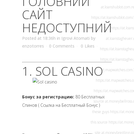
ГОЛОВНИЙ
at.loanshublot.com
.r
САЙТ
https://at.loanshublot.com/
НЕДОСТУПНИЙ
website:
https://at.loa
Posted at 18:36h
in
Igrovi Atomati
by
at.loanstagheuer
enzotorres
0 Comments
0
Likes
https://at.loanstaghe
https://at.loanstagh
1.
SOL CASINO
at.mapwatches.com
https://at.mapwatches.
https://at.mapwatches.c
Бонус за регистрацию:
80 Бесплатных
source
at.moneybellross
Спинов (
Ссылка на Бесплатный Бонус
)
these guys
https://at.mon
this source
https://at.mone
site
at.moneybreitling.c