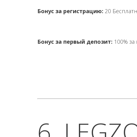
Бонус за регистрацию:
20 Бесплат
Бонус за первый депозит:
100% за 
6.
LEGZO