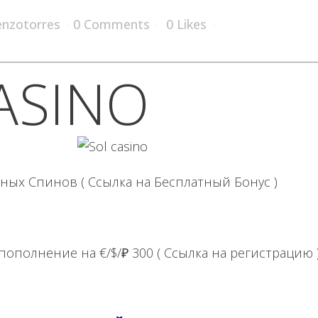
enzotorres
0 Comments
0
Likes
ASINO
тных Спинов (
Ссылка на Бесплатный Бонус
)
пополнение на €/$/₽ 300 (
Ссылка на регистрацию