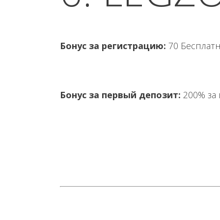
Бонус за регистрацию:
70 Бесплат
Бонус за первый депозит:
200% за 