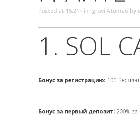
Posted at 15:21h
in
Igrovi Atomati
by
1.
SOL C
Бонус за регистрацию:
100 Беспла
Бонус за первый депозит:
200% за 