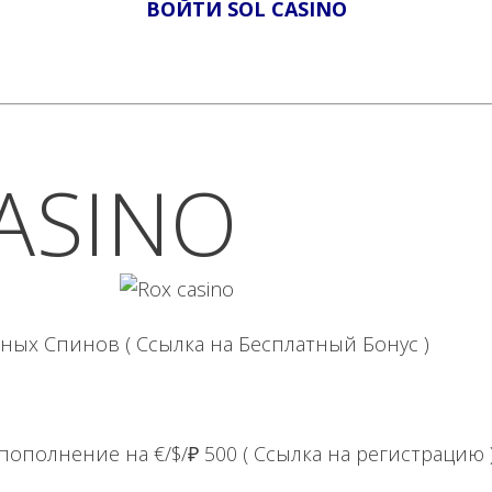
ВОЙТИ SOL CASINO
ASINO
тных Спинов (
Ссылка на Бесплатный Бонус
)
пополнение на €/$/₽ 500 (
Ссылка на регистрацию