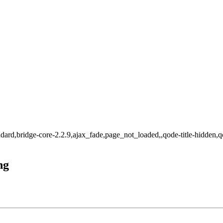
standard,bridge-core-2.2.9,ajax_fade,page_not_loaded,,qode-title-hidd
ng