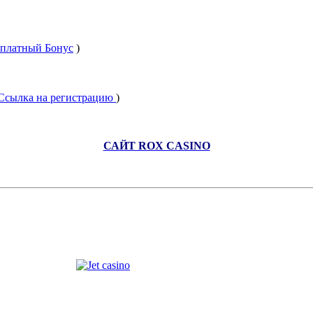
сплатный Бонус
)
Ссылка на регистрацию
)
САЙТ ROX CASINO