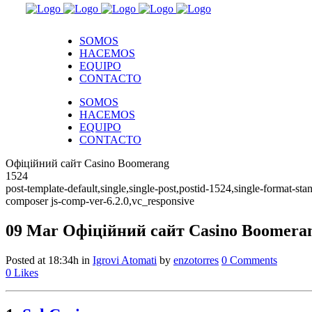
SOMOS
HACEMOS
EQUIPO
CONTACTO
SOMOS
HACEMOS
EQUIPO
CONTACTO
Офіційний сайт Casino Boomerang
1524
post-template-default,single,single-post,postid-1524,single-format-
composer js-comp-ver-6.2.0,vc_responsive
09 Mar
Офіційний сайт Casino Boomera
Posted at 18:34h
in
Igrovi Atomati
by
enzotorres
0 Comments
0
Likes