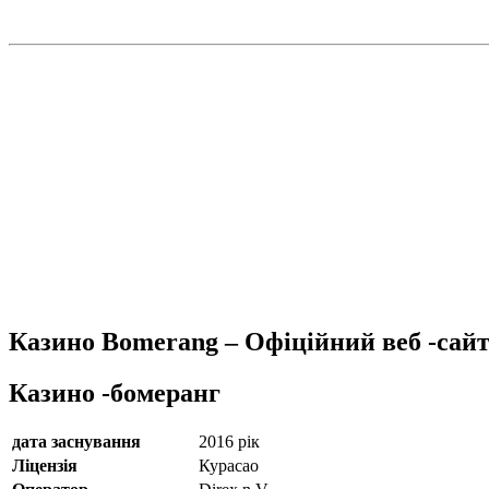
Казино Bomerang – Офіційний веб -сай
Казино -бомеранг
дата заснування
2016 рік
Ліцензія
Курасао