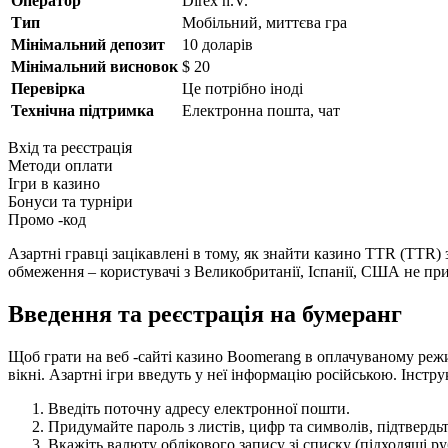
Оператор
Direx n.V.
Тип
Мобільний, миттєва гра
Мінімальний депозит
10 доларів
Мінімальний висновок
$ 20
Перевірка
Це потрібно іноді
Технічна підтримка
Електронна пошта, чат
Вхід та реєстрація
Методи оплати
Ігри в казино
Бонуси та турніри
Промо -код
Азартні гравці зацікавлені в тому, як знайти казино TTR (TTR)
обмеження – користувачі з Великобританії, Іспанії, США не пр
Введення та реєстрація на бумеранг
Щоб грати на веб -сайті казино Boomerang в оплачуваному режи
вікні. Азартні ігри введуть у неї інформацію російською. Інстр
Введіть поточну адресу електронної пошти.
Придумайте пароль з листів, цифр та символів, підтвердьт
Вкажіть валюту облікового запису зі списку (підходящі руб