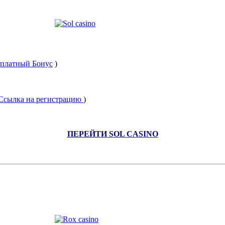
сплатный Бонус
)
Ссылка на регистрацию
)
ПЕРЕЙТИ SOL CASINO