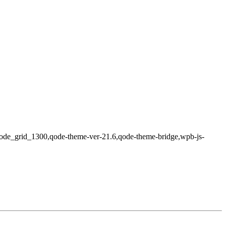
en,qode_grid_1300,qode-theme-ver-21.6,qode-theme-bridge,wpb-js-