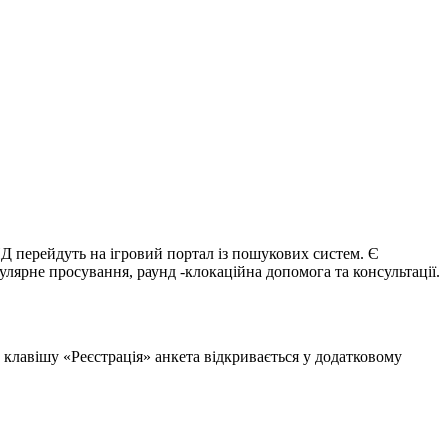
НД перейдуть на ігровий портал із пошукових систем. Є
лярне просування, раунд -клокаційна допомога та консультації.
 клавішу «Реєстрація» анкета відкривається у додатковому