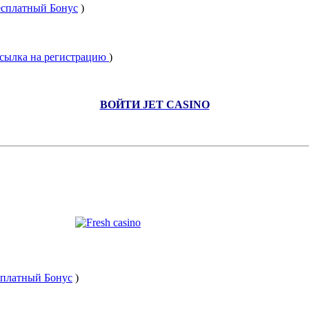
есплатный Бонус
)
сылка на регистрацию
)
ВОЙТИ JET CASINO
сплатный Бонус
)