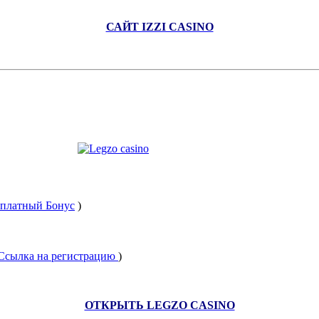
САЙТ IZZI CASINO
сплатный Бонус
)
Ссылка на регистрацию
)
ОТКРЫТЬ LEGZO CASINO