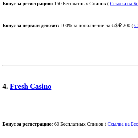
Бонус за регистрацию:
150 Бесплатных Спинов (
Ссылка на Б
Бонус за первый депозит:
100% за пополнение на €/$/₽ 200 (
С
4.
Fresh Casino
Бонус за регистрацию:
60 Бесплатных Спинов (
Ссылка на Бе