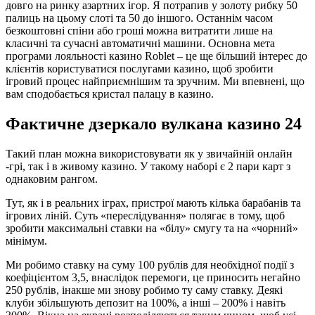
довго на ринку азартних ігор. Я потрапив у золоту рибку 50
палиць на цьому слоті та 50 до іншого. Останнім часом
безкоштовні спіни або гроші можна витратити лише на
класичні та сучасні автоматичні машини. Основна мета
програми лояльності казино Roblet – це ще більший інтерес до
клієнтів користуватися послугами казино, щоб зробити
ігровий процес найприємнішим та зручним. Ми впевнені, що
вам сподобається кристал палацу в казино.
Фактичне дзеркало вулкана казино 24
Такий план можна використовувати як у звичайній онлайн
-грі, так і в живому казино. У такому наборі є 2 пари карт з
однаковим рангом.
Тут, як і в реальних іграх, пристрої мають кілька барабанів та
ігрових ліній. Суть «переслідування» полягає в тому, щоб
зробити максимальні ставки на «білу» смугу та на «чорний»
мінімум.
Ми робимо ставку на суму 100 рублів для необхідної події з
коефіцієнтом 3,5, внаслідок перемоги, це приносить негайно
250 рублів, інакше ми знову робимо ту саму ставку. Деякі
клуби збільшують депозит на 100%, а інші – 200% і навіть