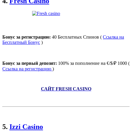
4.
Fresh Casino
Бонус за регистрацию:
40 Бесплатных Спинов (
Ссылка на
Бесплатный Бонус
)
Бонус за первый депозит:
100% за пополнение на €/$/₽ 1000 (
Ссылка на регистрацию
)
САЙТ FRESH CASINO
5.
Izzi Casino