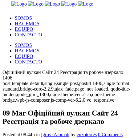
SOMOS
HACEMOS
EQUIPO
CONTACTO
SOMOS
HACEMOS
EQUIPO
CONTACTO
Офіційний вулкан Сайт 24 Реєстрація та робоче дзеркало
1406
post-template-default,single,single-post,postid-1406,single-format-
standard,bridge-core-2.2.9,ajax_fade,page_not_loaded,,qode-title-
hidden,qode_grid_1300,qode-theme-ver-21.6,qode-theme-
bridge,wpb-js-composer js-comp-ver-6.2.0,vc_responsive
09 Mar
Офіційний вулкан Сайт 24
Реєстрація та робоче дзеркало
Posted at 08:44h
in
Igrovi Atomati
by
enzotorres
0 Comments