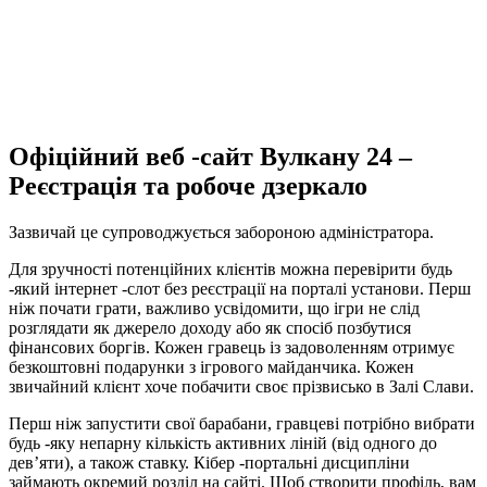
Офіційний веб -сайт Вулкану 24 –
Реєстрація та робоче дзеркало
Зазвичай це супроводжується забороною адміністратора.
Для зручності потенційних клієнтів можна перевірити будь
-який інтернет -слот без реєстрації на порталі установи. Перш
ніж почати грати, важливо усвідомити, що ігри не слід
розглядати як джерело доходу або як спосіб позбутися
фінансових боргів. Кожен гравець із задоволенням отримує
безкоштовні подарунки з ігрового майданчика. Кожен
звичайний клієнт хоче побачити своє прізвисько в Залі Слави.
Перш ніж запустити свої барабани, гравцеві потрібно вибрати
будь -яку непарну кількість активних ліній (від одного до
дев’яти), а також ставку. Кібер -портальні дисципліни
займають окремий розділ на сайті. Щоб створити профіль, вам