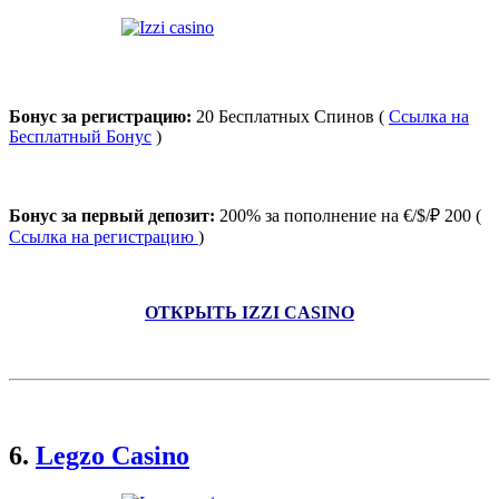
Бонус за регистрацию:
20 Бесплатных Спинов (
Ссылка на
Бесплатный Бонус
)
Бонус за первый депозит:
200% за пополнение на €/$/₽ 200 (
Ссылка на регистрацию
)
ОТКРЫТЬ IZZI CASINO
6.
Legzo Casino