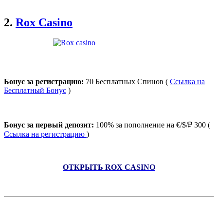
2.
Rox Casino
Бонус за регистрацию:
70 Бесплатных Спинов (
Ссылка на
Бесплатный Бонус
)
Бонус за первый депозит:
100% за пополнение на €/$/₽ 300 (
Ссылка на регистрацию
)
ОТКРЫТЬ ROX CASINO