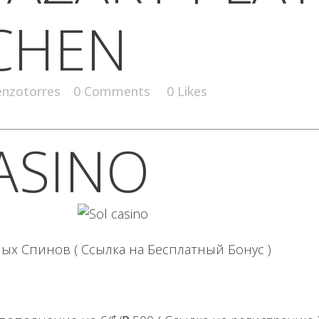
CHEN
enzotorres
0 Comments
0
Likes
ASINO
ных Спинов (
Ссылка на Бесплатный Бонус
)