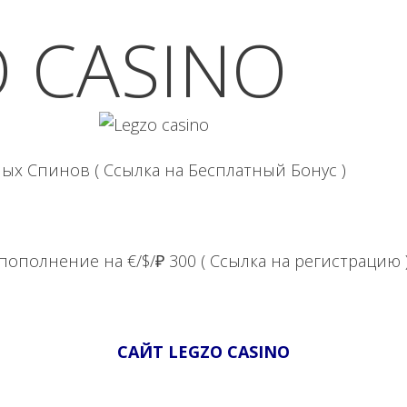
 CASINO
ных Спинов (
Ссылка на Бесплатный Бонус
)
пополнение на €/$/₽ 300 (
Ссылка на регистрацию
САЙТ LEGZO CASINO