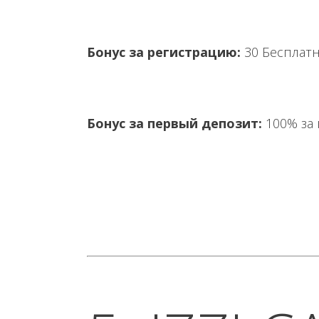
Бонус за регистрацию:
30 Бесплат
Бонус за первый депозит:
100% за 