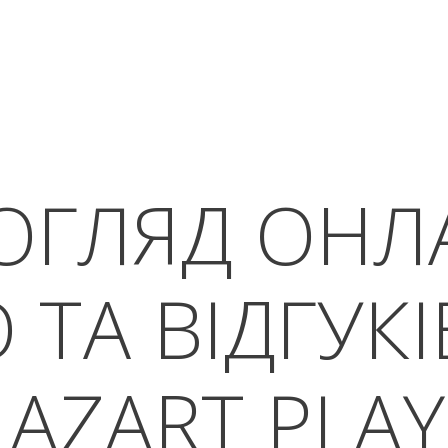
ОГЛЯД ОНЛ
 ТА ВІДГУКІ
 AZART PLAY