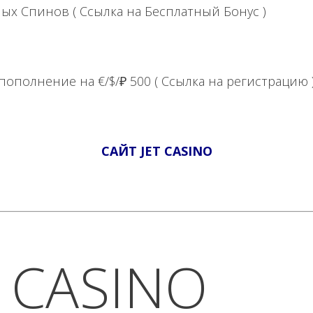
ных Спинов (
Ссылка на Бесплатный Бонус
)
пополнение на €/$/₽ 500 (
Ссылка на регистрацию
САЙТ JET CASINO
 CASINO