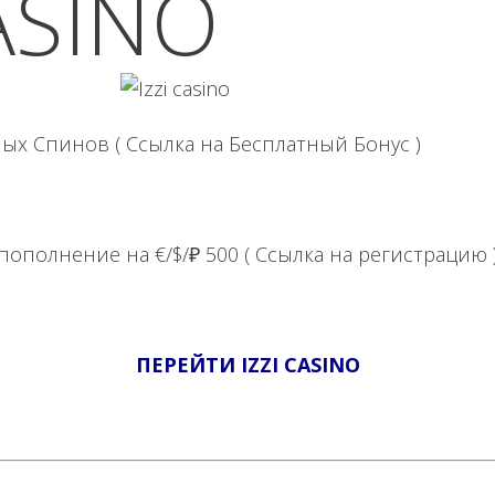
ASINO
ных Спинов (
Ссылка на Бесплатный Бонус
)
пополнение на €/$/₽ 500 (
Ссылка на регистрацию
ПЕРЕЙТИ IZZI CASINO