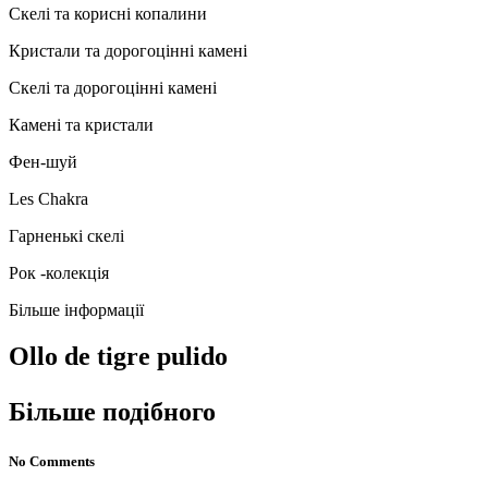
Скелі та корисні копалини
Кристали та дорогоцінні камені
Скелі та дорогоцінні камені
Камені та кристали
Фен-шуй
Les Chakra
Гарненькі скелі
Рок -колекція
Більше інформації
Ollo de tigre pulido
Більше подібного
No Comments