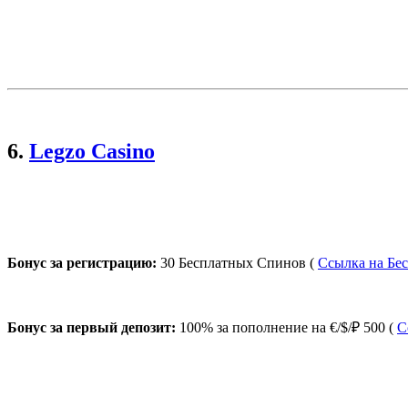
6.
Legzo Casino
Бонус за регистрацию:
30 Бесплатных Спинов (
Ссылка на Бе
Бонус за первый депозит:
100% за пополнение на €/$/₽ 500 (
С