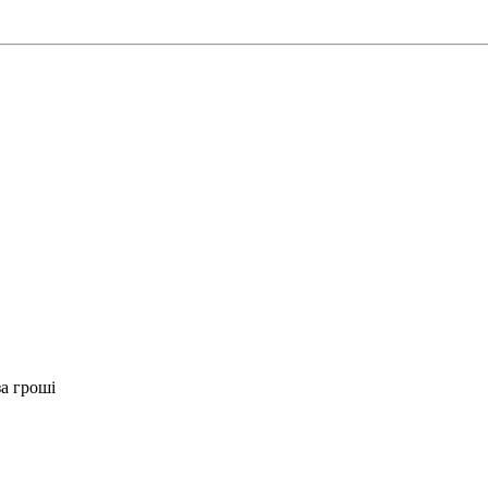
а гроші