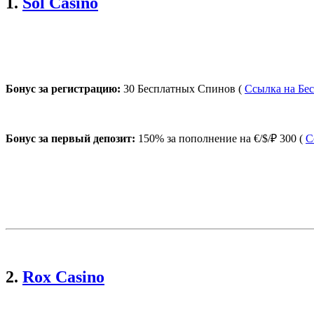
1.
Sol Casino
Бонус за регистрацию:
30 Бесплатных Спинов (
Ссылка на Бе
Бонус за первый депозит:
150% за пополнение на €/$/₽ 300 (
С
2.
Rox Casino