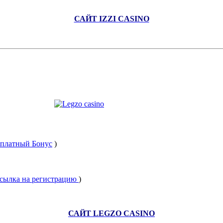
САЙТ IZZI CASINO
сплатный Бонус
)
сылка на регистрацию
)
САЙТ LEGZO CASINO