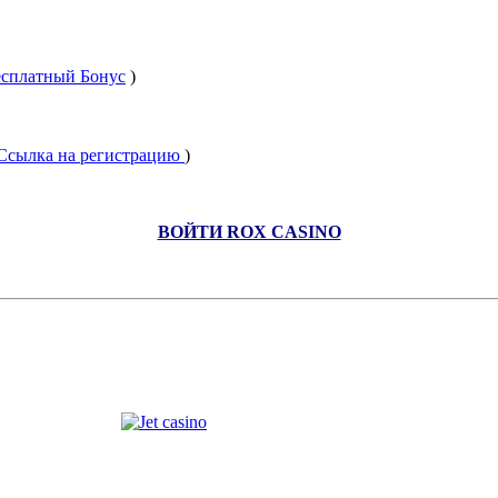
есплатный Бонус
)
Ссылка на регистрацию
)
ВОЙТИ ROX CASINO