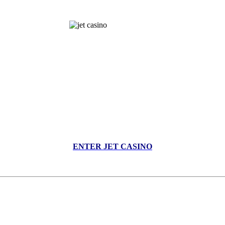
ENTER JET CASINO