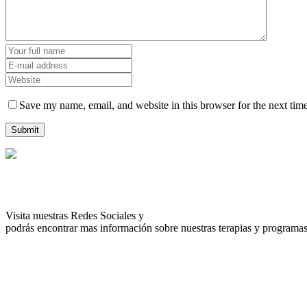
Save my name, email, and website in this browser for the next tim
Visita nuestras Redes Sociales y
podrás encontrar mas información sobre nuestras terapias y programas