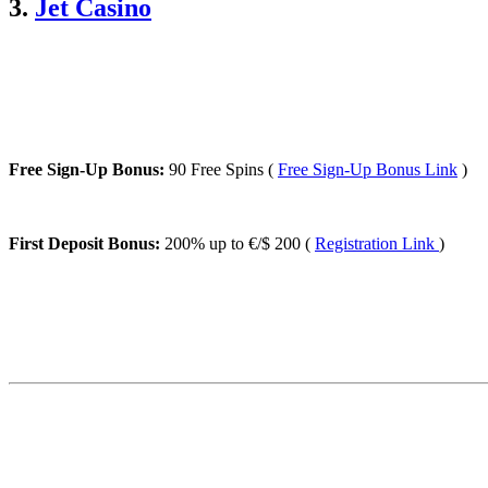
3.
Jet Casino
Free Sign-Up Bonus:
90 Free Spins (
Free Sign-Up Bonus Link
)
First Deposit Bonus:
200% up to €/$ 200 (
Registration Link
)