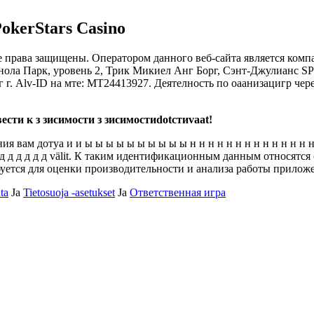
okerStars Casino
ed. Ве права защищены. Оператором данного веб-сайта является ко
ла Парк, уровень 2, Трик Микиел Анг Борг, Сэнт-Джулианс SPK1000
8 г г. Alv-ID на мте: MT24413927. Деятелность по оаанизацигр чер
сти к з зисимости з зисимостиdotстиvaat!
 вам дотуа и и ы ы ы ы ы ы ы ы ы ы н н н н н н н н н н н н н н н 
 д д д д д д д д välit. К таким идентификационным данным относят
уется для оценки производительности и анализа работы прилож
ta
Ja
Tietosuoja -asetukset
Ja
Ответственная игра