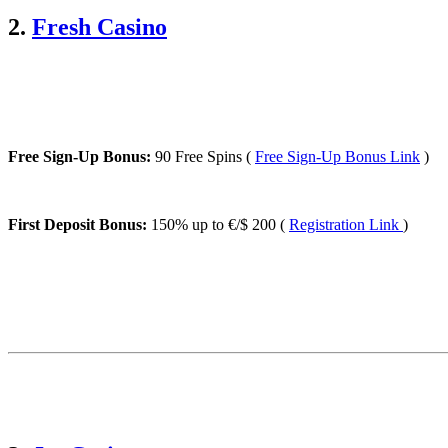
2.
Fresh Casino
Free Sign-Up Bonus:
90 Free Spins (
Free Sign-Up Bonus Link
)
First Deposit Bonus:
150% up to €/$ 200 (
Registration Link
)