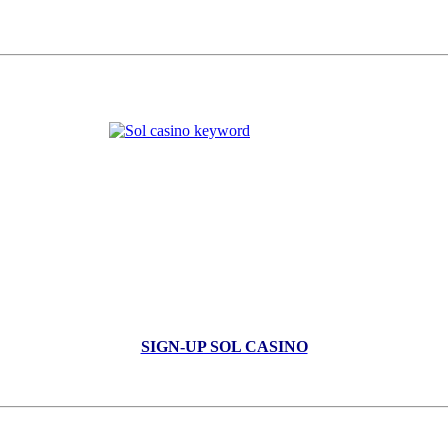
SIGN-UP SOL CASINO