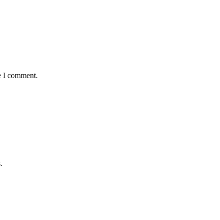
e I comment.
.