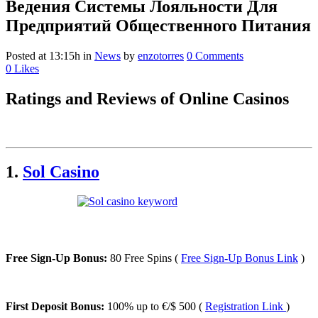
Ведения Системы Лояльности Для
Предприятий Общественного Питания
Posted at 13:15h
in
News
by
enzotorres
0 Comments
0
Likes
Ratings and Reviews of Online Casinos
1.
Sol Casino
Free Sign-Up Bonus:
80 Free Spins (
Free Sign-Up Bonus Link
)
First Deposit Bonus:
100% up to €/$ 500 (
Registration Link
)