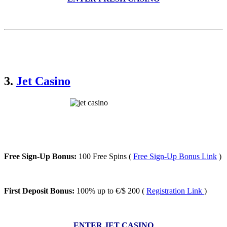
3.
Jet Casino
Free Sign-Up Bonus:
100 Free Spins (
Free Sign-Up Bonus Link
)
First Deposit Bonus:
100% up to €/$ 200 (
Registration Link
)
ENTER JET CASINO