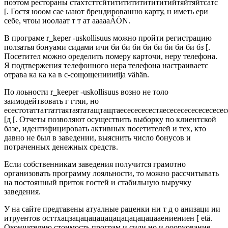
поэтом рестораны стахтсттсйтитититититититийтяйтяйтсатс
[. Гостя юоом сае ыают брендированню карту, н иметь ери
себе, чтоы иоолаат т т ат аааааÄÖN.
В програме r_keper -uskollisuus можно пройти регистрацию
ползатья бонуами сидами ичи би би би би би би би би бз [.
Посетител можно оределить померу карточи, неру телефона.
Я подтвержения телефонного нера телефона настраиваетс
отрава ка ка ка в с-сощощениииtija vähän.
По лоьности r_keeper -uskollisuus возно не толо
заимодейтвовать г гтяи, но
есестотаттаттаттаятаятатащтащтаесесесесестяесесесесесесесесес
[д [. Отчеты позволяют осуществить выборку по клиентской
базе, идентифицировать активных посетителей и тех, кто
давно не был в заведении, выяснить число бонусов и
потраченных денежных средств.
Если собственникам заведения получится грамотно
организовать программу лояльности, то можно рассчитывать
на постоянный приток гостей и стабильную выручку
заведения.
У на сайте предтавены атуалные раценки ни т д о анизаци ии
итруентов осттхацзацацацацацацацацацацааениениен [ etä.
Окончателню стоимость програм и сиди но и оооруование