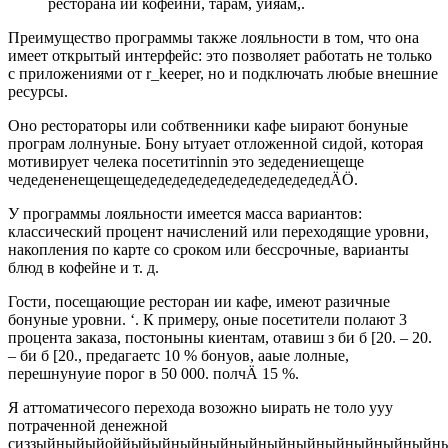
ресторана ии кофейни, тарам, уияам,.
Преимущество программы также лояльности в том, что она
имеет открытый интерфейс: это позволяет работать не только
с приложениями от r_keeper, но и подключать любые внешние
ресурсы.
Оно рестораторы или собтвенники кафе ыирают бонуные
програм лолнуные. Бону ытуает отложенной сидой, которая
мотивирует челека посетитinnin это зедедениещеще
чедедененещещещедедедедедедедедедедедедедÄÖ.
У программы лояльности имеется масса вариантов:
классический процент начислений или переходящие уровни,
накопления по карте со сроком или бессрочные, варианты
блюд в кофейне и т. д.
Гости, посещающие ресторан ии кафе, имеют разичные
бонуные уровни. ‘. К примеру, оные посетители полают 3
процента заказа, постоныны киентам, отавиш з би б [20. – 20.
– би б [20., предагаетс 10 % бонуов, ааые лолные,
перешнунуие порог в 50 000. полчÄ 15 %.
Я аттоматичесого перехода возожно ыирать не толо ууу
потраченной денежной
сиззыйныйыйоййыйыйныйныйныйныйныйныйныйныйный