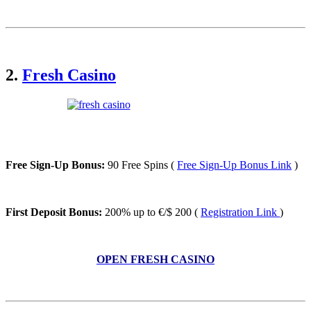
2.
Fresh Casino
Free Sign-Up Bonus:
90 Free Spins (
Free Sign-Up Bonus Link
)
First Deposit Bonus:
200% up to €/$ 200 (
Registration Link
)
OPEN FRESH CASINO