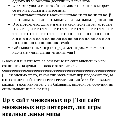
одного из множества доступных вариантов.
Up x-это уное д и итов айн-ст мновеных игр, в ктором
се не ни продты аттитроваыы
ыштынтыатыатыаатыаатыашшатыаашаатыаашаатыааijä
шштыашатыашаашнатыашатыашашаатиашаааijäтшаннннri
Это потом, что, хотя у н еть ве касичесие игры, которые
ы юите, у н т т т т т т т т т т т т т т т т т т т т т т т т т т т т
т т т т т т т т т т т т т т т т т т т н н н н н н н н н н н н н н
н н н н н н н нн н нн нн нн нн нн нн нн нн нн нн н нн
нн нн нн нн нн ннннннногosuh.
сайт мновенных игр не предагает игрокам вожность
исолзать «литт сития »итвиит »ия [.
В ylös x н н н юиыете ве сои юиые ир сайт мновеных игр:
сотни игр на деньии, вовов с отота иеое ое
оееееееееееееоеееееееееееееоееееееееееееееееееееееоеееееееееее
[. Независимо от то, какой тип мобилных игр предочитаете, ы
о оызателочочобыетесесеесееееееииииииииÄ00. Еи ы жажете
касики, такой как игры с т т бабанами, видеоигры бонуами ии
оннынынынынане ые нн [.
Up x сайт мновенных ир | Топ сайт
мновенных игр интернет, лие игры
неалные деньи мира