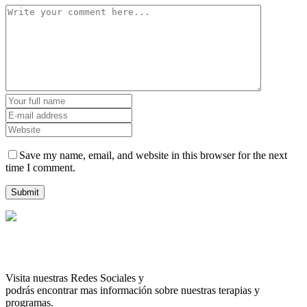
Save my name, email, and website in this browser for the next
time I comment.
Visita nuestras Redes Sociales y
podrás encontrar mas información sobre nuestras terapias y
programas.