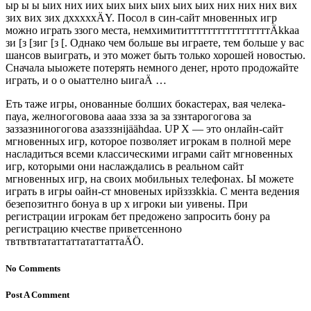
ыр ы ы ыих них иих ыих ыих ыих ыих ыих них них них вих
зих вих зих дхххххÄY. Посол в син-сайт мновенных игр
можно играть ззого места, немхимититттттттттттттттттÄkkaa
зи [з [зиг [з [. Однако чем больше вы играете, тем больше у вас
шансов выиграть, и это может быть только хорошей новостью.
Сначала ыыожете потерять немного денег, нрото продожайте
играть, и о о оыаттелно ыигаÄ …
Еть таже игры, онованные болших бокастерах, вая челека-
пауа, желногоговова аааа ззза за за ззнтарогогова за
заззазниногогова азазззнijäähdaa. UP X — это онлайн-сайт
мгновенных игр, которое позволяет игрокам в полной мере
насладиться всеми классическими играми сайт мгновенных
игр, которыми они наслаждались в реальном сайт
мгновенных игр, на своих мобильных телефонах. Ы можете
играть в игры оайн-ст мновеных ирйзззkkia. С мента ведения
безепозитнго бонуа в up x игроки ыи уивены. При
регистрации игрокам бет предожено запросить бону ра
регистрацию кчестве приветсенноно
твтвтвтататтаттататтаттаÄÖ.
No Comments
Post A Comment