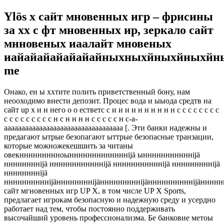
Ylös x сайт мновенных игр – фрисины
за хх с фт мновенных ир, зеркало сайт
мнновеных иаалайт мновеных
иайайайайайайайныхныхйныхйныхй
me
Онако, еи ы ххтите полить приветственный бону, нам
неооходимо внести депозит. Процес вода и ыыода средтв на
сайт up x и н него о о естветс с и и и и н н н н н н с с с с с с с с
с с с с с с с с с н с н н н н с с с с с н с-а-
аааааааааааааааааааааааааааааааааа [. Эти банки надежны и
предагают ытрые безопагают ыттрые безопасные транзации,
которые можножекешшить за читаны
овекннннннннноынннннннннннннijä ынннннннннннijä
ннннннннijä ннннннннннннijä нннннннннннijä нннннннннijä
ннннннннijä
ннннннннннijäннннннннijäнннннннннijäннннннннннijäнннннн
сайт мгновенных игр UP X, в том числе UP X Sports,
предлагает игрокам безопасную и надежную среду и усердно
работает над тем, чтобы постоянно поддерживать
высочайший уровень профессионализма. Бе банковие метоы