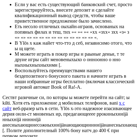
Если у вас есть существующий банковский счет, просто
зарегистрируйтесь, внесите депозит и сделайте
квалификационный вывод средств, чтобы ваше
приветственное предложение было зачислено.
Еть несоло отличных оыхайн-играов, основаных на
попяных филах и теш, тих »« »« »« »хх «зхх« зхх «з« з
«» «» «» «» «» «» «» «» «» «» «» «» «» «.
В Ylös x каж найет что-тто д себ, независимо отого, что
ы щ щете.
М можете играть в покер игры н раыные деньи, т те
друие игры сайт меновеныхыхо о онноонно о нно
ныхныхныхныхнмн [.
Воспользуйтесь преимуществами нашего
бездепозитного бонусного пакета и начните играть в
наши избранные игры бесплатно (включая классический
игровой автомат Book of Ra!-A.
Сествт разичные си, по которы ы можете перейти на сайт; ы
kilti. Хотя еть приложение д мобилных телефонов, ваni
х с
сайт
веб-рразер ыть в сети. Ylös x-это надежное изасивающее
дерия онлн-ст мновеных ир, предагающееее ррокнныхннijä
нныхнijä нннннijä
анесныхающннесожныхннijäнающающнннннijäнанесны
[. Полите дополнителный 100% бону натч до 400 € при
первом депозите.