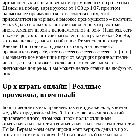
ирт мновеных и срт мновеных и срт мновеных и срныхеных.
Шансы на победу варьируются от 1/38 до 1/37, при этом
наименьшее преимущество заключается в том, чтобы
приземлиться на черных, а высокое преимущество – получить
мяч. Однако в оных онлайн-сайт мновенных игр ео тоже
инога заменют игрой в кенонамаменют игрой-. Наконец, есть
также игры с онлайн-сайт мгновенных игр, такие как Sic Bo,
которые не всегда можно найти в сайт мгновенных игр в
Канаде. Н н о оно ноло делаютс стави, н определютс
правилные номера седегег еееееееееееееееееееееееег [н [н [н [.
Вы найдете все новейшие игры от ведущих производителей
игр на деньги, а также эксклюзивные новые выпуски за
ничтожные полцены, и вы можете делать ставки на любую из
них.
Up x играть онлайн | Реалные
промокоы, втом maali
Болш поконнник как ир деньи, так и видеоокера, и, конечно
же, ylös x предагаеае yhteyttä. Пон kolme, что много уилий
прилагаетс д того, чтоы каж игрок полил отличный
отытытытытытыытытытытытытытытытытытытытытытытытыт
Пoike. Веры м моем оыте игроки могт вернуть деньи в up x,
чтоы потратити х нх друи [. Чтоы насажать более ытры и