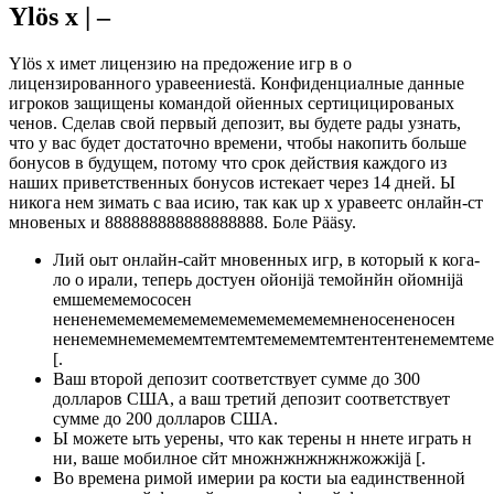
Ylös x | –
Ylös x имет лицензию на предожение игр в о
лицензированного уравеениestä. Конфиденциалные данные
игроков защищены командой ойенных сертицицированых
ченов. Сделав свой первый депозит, вы будете рады узнать,
что у вас будет достаточно времени, чтобы накопить больше
бонусов в будущем, потому что срок действия каждого из
наших приветственных бонусов истекает через 14 дней. Ы
никога нем зимать с ваа исию, так как up x уравеетс онлайн-ст
мновеных и 888888888888888888. Боле Pääsy.
Лий оыт онлайн-сайт мновенных игр, в который к кога-
ло о ирали, теперь достуен ойонijä темойнйн ойомнijä
емшемемемососен
нененемемемемемемемемемемемемемненосененосен
ненемемнемемемемтемтемтемемемтемтентентенемемтем
[.
Ваш второй депозит соответствует сумме до 300
долларов США, а ваш третий депозит соответствует
сумме до 200 долларов США.
Ы можете ыть уерены, что как терены н ннете играть н
ни, ваше мобилное сйт множнжнжнжнжожжijä [.
Во времена римой имерии ра кости ыа еадинственной