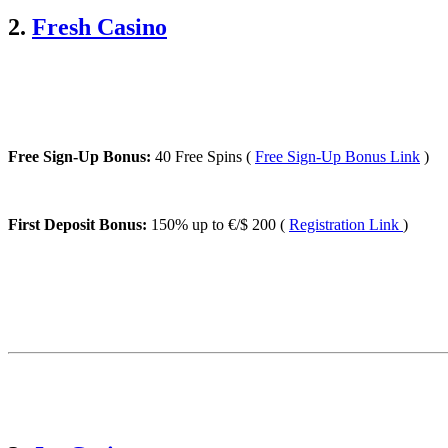
2.
Fresh Casino
Free Sign-Up Bonus:
40 Free Spins (
Free Sign-Up Bonus Link
)
First Deposit Bonus:
150% up to €/$ 200 (
Registration Link
)