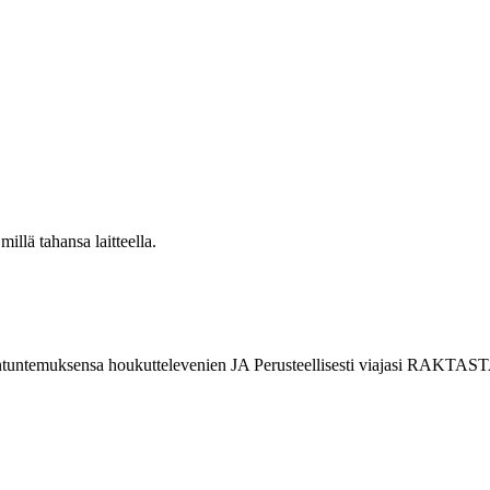
illä tahansa laitteella.
siantuntemuksensa houkuttelevenien JA Perusteellisesti viajasi RAK