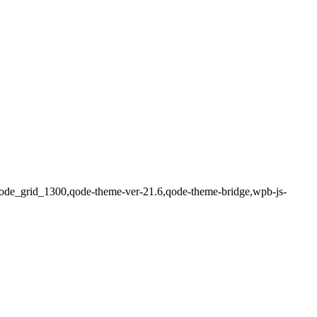
en,qode_grid_1300,qode-theme-ver-21.6,qode-theme-bridge,wpb-js-