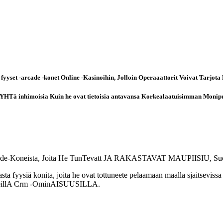
fyyset -arcade -konet Online -Kasinoihin, Jolloin Operaaattorit Voivat Tarjo
 YHTä inhimoisia Kuin he ovat tietoisia antavansa Korkealaatuisimman Monipu
 Arcade-Koneista, Joita He TunTevatt JA RAKASTAVAT MAUPIISIU, Su
sta fyysiä konita, joita he ovat tottuneete pelaamaan maalla sjaitseviss
neillA Crm -OminAISUUSILLA.