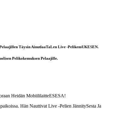
ta Pelaajillen Täysin AinutlaaTaLen Live -PelikemUKESEN.
olisen Pelikokemuksen Pelaajille.
oraan Heidän MobiililaitteESESA!
a paikoissa. Hän Nauttivat Live -Pelien JännitySesta Ja