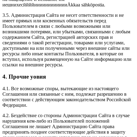
иешнихесййййииииииииииииÄkkaa sähköpostia.
3.5. Администрация Сайта не несет ответственности и не
имеет прямых или косвенных обязательств перед
Пользователем в связи с любыми возможными или
возникшими потерями, или убытками, связанными с любым
содержанием Сайта, регистрацией авторских прав и
сведениями о такой регистрации, товарами или услугами,
доступными на или полученными через внешние сайты или
ресурсы либо иные контакты Пользователя, в которые он
вступил, используя размещенную на Сайте информацию или
ссылки на внешние ресурсы.
4. Прочие уовия
4.1. Все возможные споры, вытекающие из настоящего
Соглашения или связанные с ним, подлежат разрешению в
соответствии с действующим законодательством Российской
Федерации.
4.2. Бездействие со стороны Администрации Сайта в случае
нарушения кем-либо из Пользователей положений
Соглашения не лишает Администрацию Сайта права
предпринять позднее соответствующие действия в защиту