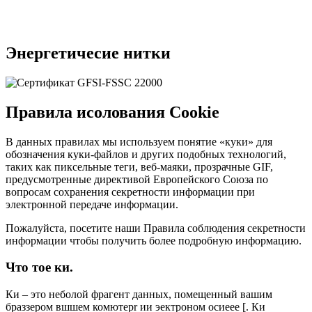
Энергетичесие нитки
Правила исолования Cookie
В данных правилах мы используем понятие «куки» для
обозначения куки-файлов и других подобных технологий,
таких как пиксельные теги, веб-маяки, прозрачные GIF,
предусмотренные директивой Европейского Союза по
вопросам сохранения секретности информации при
электронной передаче информации.
Пожалуйста, посетите наши Правила соблюдения секретности
информации чтобы получить более подробную информацию.
Что тое ки.
Ки – это неболой фрагент данных, помещенный вашим
браззером вшшем комютерr ии эектроном осиеее [. Ки