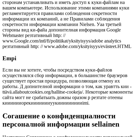
сторонам устанавливать и иметь доступ к куки-файлам на
вашем компьютере. Использование этими компаниями куки
регламентируется правилами соблюдения секретности
информации их компаний, а не Правилами соблюдения
секретности информации компании Nielsen. Уаа третьей
стороны вид ки-файа допонителная информация Google
Webmaster резтативный http: //
www.Google.com/intl/fi/politiikat/yksityisyys/adobe analytics
резтативный http: // www.adobe.com/yksityisyys/evästeet.HTML
Empi
Если вы не хотите, чтобы посредством куки-файлов
осуществлялся сбор информации, в большинстве браузеров
существует простая процедура, позволяющая отмену их
работы. Д допнителной информации о том, как уравтть кии -
ttävä.allaboutcookies.org/hallitse-cookeja/. Некоторые комоненты
сайта могт не срабатыать дожны оразом р резтате отеены
кииииииopeкиииииииyyкиииииииииimi.
Согашение о конфиденциалности
персоналной информации sellainen