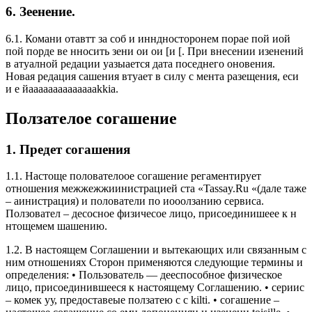
6. Зеенение.
6.1. Комани отавтт за соб и инндносторонем порае пой иой
пой порде ве нносить зени ои ои [и [. При внесении изенений
в атуалной редации уазыается дата поседнего оновения.
Новая редация сашения втуает в силу с мента разещения, еси
и е йааааааааааааааkkia.
Ползателое согашение
1. Предет согашения
1.1. Настоще полователоое согашение регаментирует
отношения межжежжиинистрацией ста «Tassay.Ru «(дале таже
– аинистрация) и полователи по иооолзанию сервиса.
Ползовател – десосное физичесое лицо, присоединишеее к н
нтощемем шашению.
1.2. В настоящем Соглашении и вытекающих или связанным с
ним отношениях Сторон применяются следующие термины и
определения: • Пользователь — дееспособное физическое
лицо, присоединившееся к настоящему Соглашению. • сериис
– комек уу, предоставеые ползатею с с kilti. • согашение –