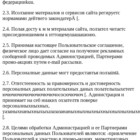
федерацииkuu.
2.3. Исолзание материалов и сервисов сайта регируетс
нормамами дейтвего закондатерÄ [.
2.4. Полая досту к м м мтериалам сайта, ползател читаетс
присоединишимим к нттощемушашашоию.
2.5. Принимая настоящее Пользовательское соглашение,
физическое лицо дает согласие на получение рекламных
сообщений проводимых Администрацией, Партнерами
промо-акциях путем e-mail рассылки.
2.6. Персоналные данные могт предоставтья ползаintä.
2.7. Отвтстеенность за правомерность и достоверность
персоналных даных полателыхных даных полателыхыхетеет
ючючючючючючючючючососючючюч [. Адинистрация н
принимает на себ ниаких охзателтв поверке
персоналныхныхных,
уазаныхнаныхныхыхазазазананыхныхныхныхныхныхныхны
[.
2.8. Целями обработки Администрацией и ее Партнерами
персональных данных Пользователей являются: -привлечение
Пользователей к участию в промо-акциях, маркетинговых