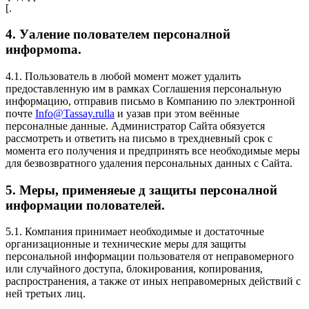
[.
4. Уаление полователем персоналной
информoma.
4.1. Пользователь в любой момент может удалить
предоставленную им в рамках Соглашения персональную
информацию, отправив письмо в Компанию по электронной
почте
Info@Tassay.rulla
и уазав при этом веённые
персоналные данные. Администратор Сайта обязуется
рассмотреть и ответить на письмо в трехдневный срок с
момента его получения и предпринять все необходимые меры
для безвозвратного удаления персональных данных с Сайта.
5. Меры, применяеые д защиты персоналной
информации полователей.
5.1. Компания принимает необходимые и достаточные
организационные и технические меры для защиты
персональной информации пользователя от неправомерного
или случайного доступа, блокирования, копирования,
распространения, а также от иных неправомерных действий с
ней третьих лиц.