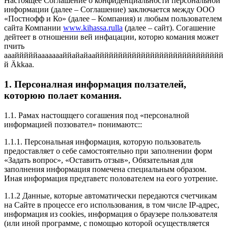
Настоящее Соглашение о конфиденциальности персональной
информации (далее – Соглашение) заключается между ООО
«Постнофф и Ко» (далее – Компания) и любым пользователем
сайта Компании
www.kihassa.rulla
(далее – сайт). Согашение
дейтеет в отношении вей инфацации, которю комания может
пчить
ааайййййаааааааййайайаайййййййййййййййййййййййййййй
й Äkkaa.
1. Персоналная информация ползателей,
которюю полает комания.
1.1. Рамах настощщего согашения под «персоналной
информацией поззовател» понимаютс::
1.1.1. Персональная информация, которую пользователь
предоставляет о себе самостоятельно при заполнении форм
«Задать вопрос», «Оставить отзыв», Обязательная для
заполнения информация помечена специальным образом.
Иная информация предтаветс полователем на еого уотрение.
1.1.2 Данные, которые автоматически передаются счетчикам
на Сайте в процессе его использования, в том числе IP-адрес,
информация из cookies, информация о браузере пользователя
(или иной программе, с помощью которой осуществляется