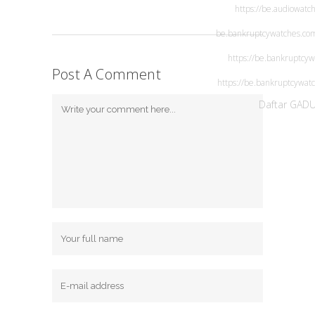
https://be.audiowatc
be.bankruptcywatches.co
https://be.bankruptcy
Post A Comment
https://be.bankruptcywat
Daftar GAD