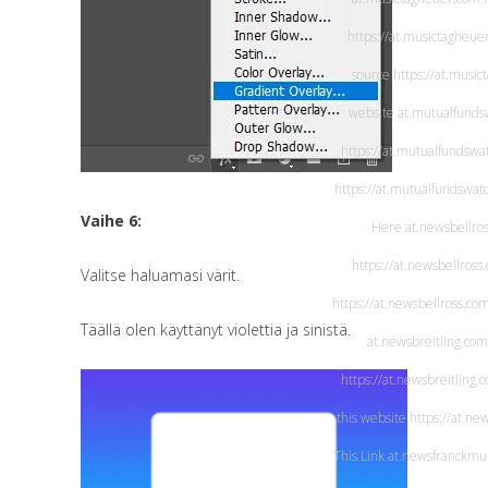
https://at.musictagheue
source
https://at.musi
website
at.mutualfunds
https://at.mutualfundswa
https://at.mutualfundswat
Vaihe 6:
Here
at.newsbellro
https://at.newsbellross
Valitse haluamasi värit.
https://at.newsbellross.co
Täällä olen käyttänyt violettia ja sinistä.
at.newsbreitling.com
https://at.newsbreitling.
this website
https://at.ne
This Link
at.newsfranckmu