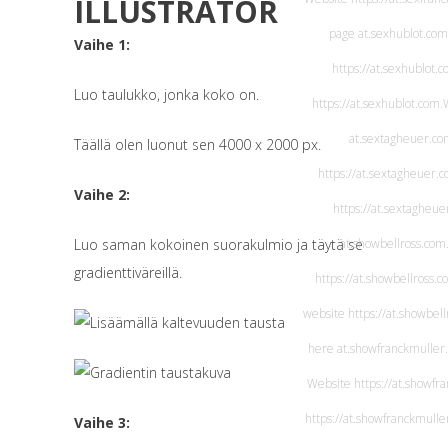
ILLUSTRATOR
page
at.sexhublot.com
Vaihe 1:
https://at.sexhublot.c
Luo taulukko, jonka koko on.
https://at.sexhublot.com
.
at.sextagheuer.c
Täällä olen luonut sen 4000 x 2000 px.
https://at.sextagheuer.
Vaihe 2:
https://at.sextagheu
at.showbellross.com
Luo saman kokoinen suorakulmio ja täytä se
gradienttiväreillä.
https://at.showbellross.c
website
https://at.showbel
here
at.showfranckmuller
Website
https://at.showfr
https://at.showfranckmulle
Vaihe 3: