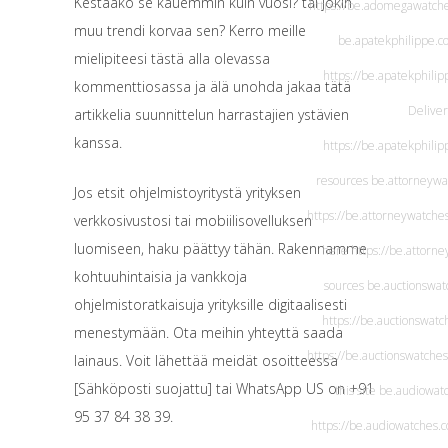
Kestääkö se kauemmin kuin vuosi? tai jokin
https://be.adomegawatch
muu trendi korvaa sen? Kerro meille
be.apatekphilippe.c
mielipiteesi tästä alla olevassa
https://be.apatekphili
kommenttiosassa ja älä unohda jakaa tätä
Deliver
artikkelia suunnittelun harrastajien ystävien
kanssa.
https://be.apatekphili
resources
be.attorneywa
Jos etsit ohjelmistoyritystä yrityksen
https://be.attorneywatche
verkkosivustosi tai mobiilisovelluksen
luomiseen, haku päättyy tähän. Rakennamme
here
https://be.attorn
kohtuuhintaisia ​​ja vankkoja
sources
be.auctionswat
ohjelmistoratkaisuja yrityksille digitaalisesti
https://be.auctionswatc
menestymään.
Ota meihin yhteyttä
saada
https://be.auctionswatche
lainaus. Voit lähettää meidät osoitteessa
[Sähköposti suojattu]
tai WhatsApp US on +91
this site
be.audiowat
95 37 84 38 39.
https://be.audiowatches.