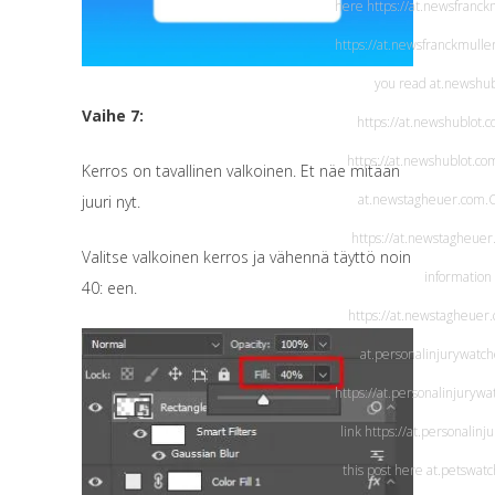
here
https://at.newsfranck
https://at.newsfranckmulle
you read
at.newshub
Vaihe 7:
https://at.newshublot.
https://at.newshublot.co
Kerros on tavallinen valkoinen. Et näe mitään
at.newstagheuer.com
.
juuri nyt.
https://at.newstagheuer
Valitse valkoinen kerros ja vähennä täyttö noin
information
40: een.
https://at.newstagheuer
at.personalinjurywatc
https://at.personalinjuryw
link
https://at.personalin
this post here
at.petswat