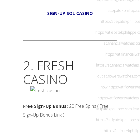
at.epatekphilippe.
SIGN-UP SOL CASINO
https://at.epatekphilipp
https://at.epatekphilippe.
at.financialwatches.c
https://at.financialw
2.
FRESH
https://at.financialwatche
CASINO
out
at.flowerswatches.co
now
https://at.flowers
https://at.flowerswatches
Free Sign-Up Bonus:
20 Free Spins (
Free
at.fpatekphilippe.com
.lea
Sign-Up Bonus Link
)
https://at.fpatekphilippe.c
https://at.fpatekphili