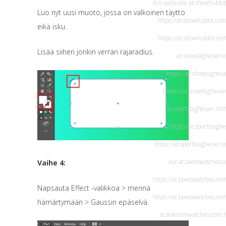
this web-site
at.showhublo
Luo nyt uusi muoto, jossa on valkoinen täyttö
https://at.showhublot.com
eikä isku.
https://at.showhublot.co
Lisää siihen jonkin verran rajaradius.
at.showtagheuer.
https://at.showtagheu
https://at.showtagheue
at.sportstagheuer.co
https://at.sportstagh
https://at.sportstagheuer.
out
at.taxeswatches.
Vaihe 4:
https://at.taxeswatches.co
Napsauta Effect -valikkoa > mennä
https://at.taxeswatches.co
hämärtymään > Gaussin epäselvä.
at.telecomwatches.com
.