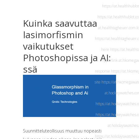
https://at.healthhublo
https://at.healthhublot.c
Kuinka saavuttaa
at.healthtagheuer.com
.l
lasimorfismin
https://at.healthtagheuer.
vaikutukset
here
https://at.health
Photoshopissa ja AI:
hyperlink
at.hkomega
ssä
response
https://at.hkom
site
https://at.hkomegawa
at.hockeywatches.c
https://at.hockeywatches.
https://at.hockeywatches.
at.holidayswatche
Suunnitteluteollisuus muuttuu nopeasti
https://at.holidayswatches