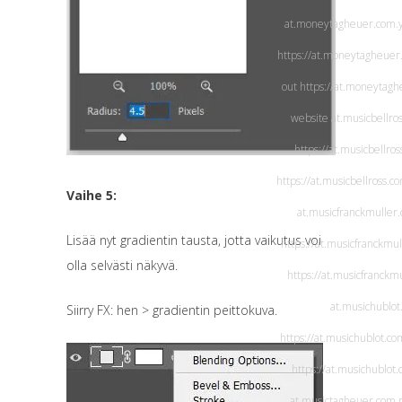
at.moneytagheuer.com
.
https://at.moneytagheuer
out
https://at.moneytag
website
at.musicbellro
https://at.musicbellro
https://at.musicbellross.c
Vaihe 5:
at.musicfranckmuller
Lisää nyt gradientin tausta, jotta vaikutus voi
https://at.musicfranckmu
olla selvästi näkyvä.
https://at.musicfranckm
at.musichublot
Siirry FX: hen > gradientin peittokuva.
https://at.musichublot.co
https://at.musichublot
at.musictagheuer.com
.