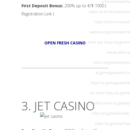
at.furniturewatch
First Deposit Bonus:
200% up to €/$ 1000 (
https://at.furniturewatche
Registration Link
)
https://at.furniturewa
website
at.genomewatche
here now
https://at.geno
OPEN FRESH CASINO
details about 
https://at.genomewatc
at.goomegawatches.c
https://at.goomegawatch
out more
https://at.goo
3.
JET CASINO
could try here
at.gpatekp
https://at.gpatekphilippe
https://at.gpatekphili