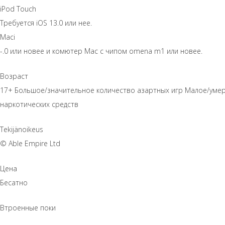
iPod Touch
Требуется iOS 13.0 или нее.
Maci
-.0 или новее и комютер Mac с чипом omena m1 или новее.
Возраст
17+ Большое/значительное количество азартных игр Малое/умер
наркотических средств
Tekijänoikeus
© Able Empire Ltd
Цена
Бесатно
Втроенные поки