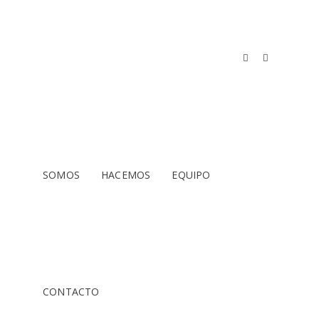
https://be.audiowatc
be.bankruptcywatches.co
https://be.bankruptcy
https://be.bankruptcywat
Daftar GAD
14 MAR
MEGA -KUULUI
Posted at 10:58h
in
News
by
enzotorres
0 Comments
0
Likes
SOMOS
HACEMOS
EQUIPO
Ratings and Reviews of Online 
1.
SOL CASINO
CONTACTO