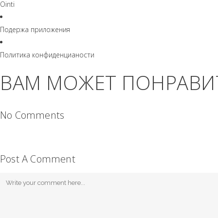
Ointi
Подержа приложения
Политика конфиденцианости
ВАМ МОЖЕТ ПОНРАВИ
No Comments
Post A Comment