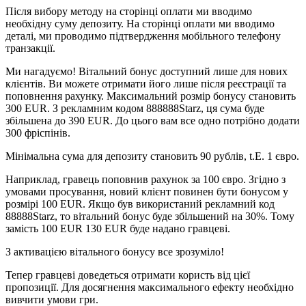
Після вибору методу на сторінці оплати ми вводимо
необхідну суму депозиту. На сторінці оплати ми вводимо
деталі, ми проводимо підтвердження мобільного телефону
транзакції.
Ми нагадуємо! Вітальний бонус доступний лише для нових
клієнтів. Ви можете отримати його лише після реєстрації та
поповнення рахунку. Максимальний розмір бонусу становить
300 EUR. З рекламним кодом 888888Starz, ця сума буде
збільшена до 390 EUR. До цього вам все одно потрібно додати
300 фріспінів.
Мінімальна сума для депозиту становить 90 рублів, t.Е. 1 євро.
Наприклад, гравець поповнив рахунок за 100 євро. Згідно з
умовами просування, новий клієнт повинен бути бонусом у
розмірі 100 EUR. Якщо був використаний рекламний код
88888Starz, то вітальний бонус буде збільшений на 30%. Тому
замість 100 EUR 130 EUR буде надано гравцеві.
З активацією вітального бонусу все зрозуміло!
Тепер гравцеві доведеться отримати користь від цієї
пропозиції. Для досягнення максимального ефекту необхідно
вивчити умови гри.