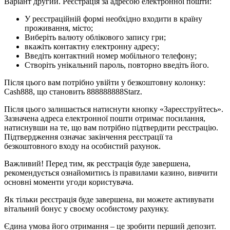
Варіант другий. Реєстрація за адресою електронної пошти:
У реєстраційній формі необхідно входити в країну
проживання, місто;
Виберіть валюту облікового запису гри;
вкажіть контактну електронну адресу;
Введіть контактний номер мобільного телефону;
Створіть унікальний пароль, повторно введіть його.
Після цього вам потрібно увійти у безкоштовну колонку:
Cash888, що становить 888888888Starz.
Після цього залишається натиснути кнопку «Зареєструйтесь».
Зазначена адреса електронної пошти отримає посилання,
натиснувши на те, що вам потрібно підтвердити реєстрацію.
Підтвердження означає закінчення реєстрації та
безкоштовного входу на особистий рахунок.
Важливий! Перед тим, як реєстрація буде завершена,
рекомендується ознайомитись із правилами казино, вивчити
основні моменти угоди користувача.
Як тільки реєстрація буде завершена, ви можете активувати
вітальний бонус у своєму особистому рахунку.
Єдина умова його отримання – це зробити перший депозит.