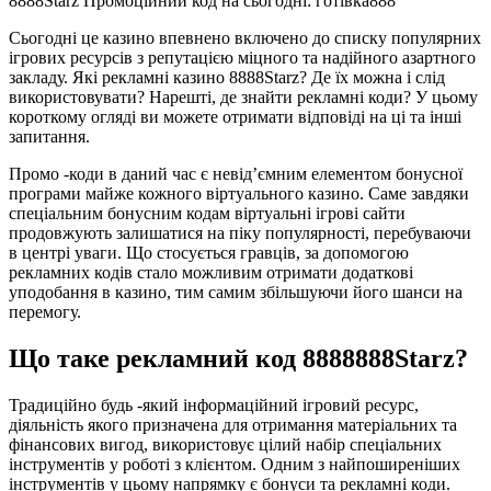
8888Starz Промоційний код на сьогодні: готівка888
Сьогодні це казино впевнено включено до списку популярних
ігрових ресурсів з репутацією міцного та надійного азартного
закладу. Які рекламні казино 8888Starz? Де їх можна і слід
використовувати? Нарешті, де знайти рекламні коди? У цьому
короткому огляді ви можете отримати відповіді на ці та інші
запитання.
Промо -коди в даний час є невід’ємним елементом бонусної
програми майже кожного віртуального казино. Саме завдяки
спеціальним бонусним кодам віртуальні ігрові сайти
продовжують залишатися на піку популярності, перебуваючи
в центрі уваги. Що стосується гравців, за допомогою
рекламних кодів стало можливим отримати додаткові
уподобання в казино, тим самим збільшуючи його шанси на
перемогу.
Що таке рекламний код 8888888Starz?
Традиційно будь -який інформаційний ігровий ресурс,
діяльність якого призначена для отримання матеріальних та
фінансових вигод, використовує цілий набір спеціальних
інструментів у роботі з клієнтом. Одним з найпоширеніших
інструментів у цьому напрямку є бонуси та рекламні коди.