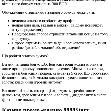
вітального бонусу становить 300 EUR.
Обмеженням отримання вітального бонусу може бути:
неповна анкета в особистому профілі;
неправдиві дані, вказані в анкети (свідомо помилкову
дату народження);
Неодноразова спроба отримати вітальний бонус на тому
ж рахунку;
Спроба отримати бонус за дані облікового запису, який
раніше був заблокований або видалений.
Що робити з такою сумою?
Вітання вітання бонус x35. Бонусні гроші можна отримати
лише при першому поповненні рахунку. Мінімальна ставка,
зроблена в бонусних грошей, становить 5 євро. Що стосується
безкоштовних, то їх можна використовувати лише на книзі
золота: класичний ігровий автомат.
Ви повинні знати, що гравці отримують фрепінс лише з
депозитом, зробленим у ігровій валюті. Для депозиту в склепі
фріспіни не покладаються.
Казино промо -казино 8888Starz