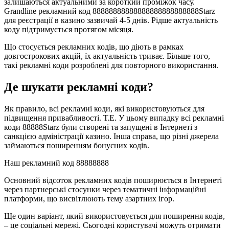
залишаються актуальними за короткий проміжок часу.
Grandline рекламний код 88888888888888888888888888Starz
для реєстрації в казино зазвичай 4-5 днів. Рідше актуальність
коду підтримується протягом місяця.
Що стосується рекламних кодів, що діють в рамках
довгострокових акцій, їх актуальність триває. Більше того,
такі рекламні коди розроблені для повторного використання.
Де шукати рекламні коди?
Як правило, всі рекламні коди, які використовуються для
підвищення привабливості. Т.Е. У цьому випадку всі рекламні
коди 88888Starz були створені та запущені в Інтернеті з
санкцією адміністрації казино. Інша справа, що різні джерела
займаються поширенням бонусних кодів.
Наш рекламний код 88888888
Основний відсоток рекламних кодів поширюється в Інтернеті
через партнерські стосунки через тематичні інформаційні
платформи, що висвітлюють тему азартних ігор.
Ще один варіант, який використовується для поширення кодів,
– це соціальні мережі. Сьогодні користувачі можуть отримати