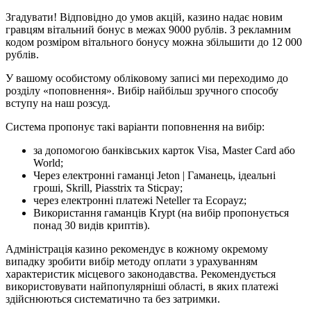
Згадувати! Відповідно до умов акцій, казино надає новим
гравцям вітальний бонус в межах 9000 рублів. З рекламним
кодом розміром вітального бонусу можна збільшити до 12 000
рублів.
У вашому особистому обліковому записі ми переходимо до
розділу «поповнення». Вибір найбільш зручного способу
вступу на наш розсуд.
Система пропонує такі варіанти поповнення на вибір:
за допомогою банківських карток Visa, Master Card або
World;
Через електронні гаманці Jeton | Гаманець, ідеальні
гроші, Skrill, Piasstrix та Sticpay;
через електронні платежі Neteller та Ecopayz;
Використання гаманців Krypt (на вибір пропонується
понад 30 видів криптів).
Адміністрація казино рекомендує в кожному окремому
випадку зробити вибір методу оплати з урахуванням
характеристик місцевого законодавства. Рекомендується
використовувати найпопулярніші області, в яких платежі
здійснюються систематично та без затримки.