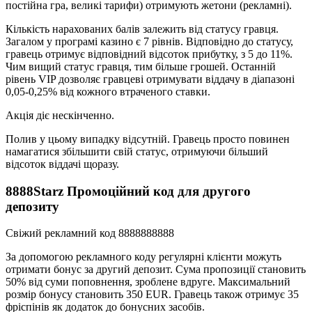
постійна гра, великі тарифи) отримують жетони (рекламні).
Кількість нарахованих балів залежить від статусу гравця.
Загалом у програмі казино є 7 рівнів. Відповідно до статусу,
гравець отримує відповідний відсоток прибутку, з 5 до 11%.
Чим вищий статус гравця, тим більше грошей. Останній
рівень VIP дозволяє гравцеві отримувати віддачу в діапазоні
0,05-0,25% від кожного втраченого ставки.
Акція діє нескінченно.
Полив у цьому випадку відсутній. Гравець просто повинен
намагатися збільшити свій статус, отримуючи більший
відсоток віддачі щоразу.
8888Starz Промоційний код для другого
депозиту
Свіжий рекламний код 8888888888
За допомогою рекламного коду регулярні клієнти можуть
отримати бонус за другий депозит. Сума пропозиції становить
50% від суми поповнення, зроблене вдруге. Максимальний
розмір бонусу становить 350 EUR. Гравець також отримує 35
фріспінів як додаток до бонусних засобів.