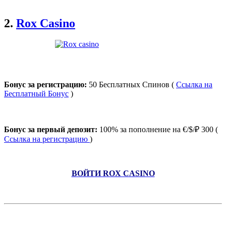
2.
Rox Casino
Бонус за регистрацию:
50 Бесплатных Спинов (
Ссылка на
Бесплатный Бонус
)
Бонус за первый депозит:
100% за пополнение на €/$/₽ 300 (
Ссылка на регистрацию
)
ВОЙТИ ROX CASINO