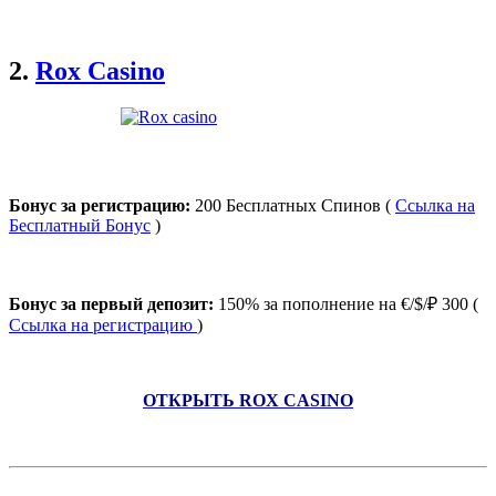
2.
Rox Casino
Бонус за регистрацию:
200 Бесплатных Спинов (
Ссылка на
Бесплатный Бонус
)
Бонус за первый депозит:
150% за пополнение на €/$/₽ 300 (
Ссылка на регистрацию
)
ОТКРЫТЬ ROX CASINO