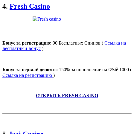
4.
Fresh Casino
Бонус за регистрацию:
90 Бесплатных Спинов (
Ссылка на
Бесплатный Бонус
)
Бонус за первый депозит:
150% за пополнение на €/$/₽ 1000 (
Ссылка на регистрацию
)
ОТКРЫТЬ FRESH CASINO
5.
Izzi Casino