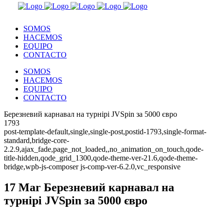
SOMOS
HACEMOS
EQUIPO
CONTACTO
SOMOS
HACEMOS
EQUIPO
CONTACTO
Березневий карнавал на турнірі JVSpin за 5000 євро
1793
post-template-default,single,single-post,postid-1793,single-format-
standard,bridge-core-
2.2.9,ajax_fade,page_not_loaded,,no_animation_on_touch,qode-
title-hidden,qode_grid_1300,qode-theme-ver-21.6,qode-theme-
bridge,wpb-js-composer js-comp-ver-6.2.0,vc_responsive
17 Mar
Березневий карнавал на
турнірі JVSpin за 5000 євро