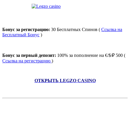
Бонус за регистрацию:
30 Бесплатных Спинов (
Ссылка на
Бесплатный Бонус
)
Бонус за первый депозит:
100% за пополнение на €/$/₽ 500 (
Ссылка на регистрацию
)
ОТКРЫТЬ LEGZO CASINO