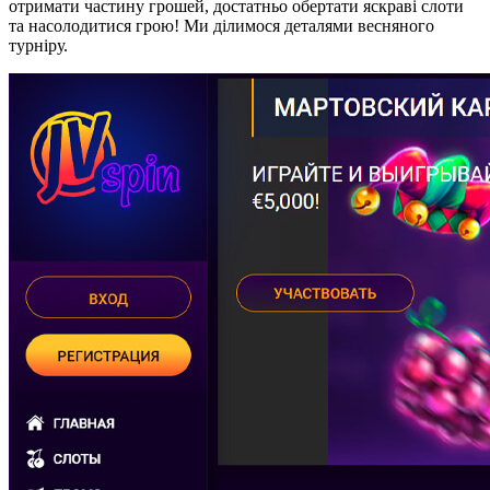
отримати частину грошей, достатньо обертати яскраві слоти
та насолодитися грою! Ми ділимося деталями весняного
турніру.