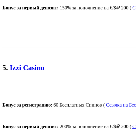
Бонус за первый депозит:
150% за пополнение на €/$/₽ 200 (
С
5.
Izzi Casino
Бонус за регистрацию:
60 Бесплатных Спинов (
Ссылка на Бе
Бонус за первый депозит:
200% за пополнение на €/$/₽ 200 (
С