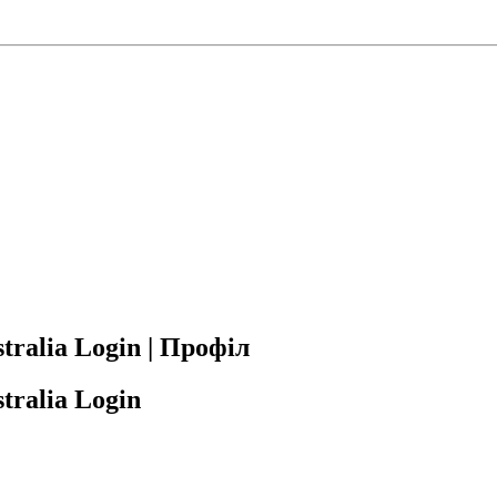
stralia Login | Профіл
stralia Login