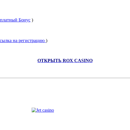
сплатный Бонус
)
сылка на регистрацию
)
ОТКРЫТЬ ROX CASINO