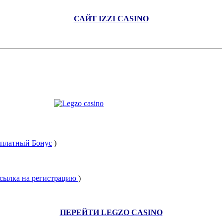
САЙТ IZZI CASINO
сплатный Бонус
)
сылка на регистрацию
)
ПЕРЕЙТИ LEGZO CASINO