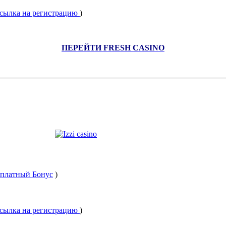
сылка на регистрацию
)
ПЕРЕЙТИ FRESH CASINO
сплатный Бонус
)
сылка на регистрацию
)