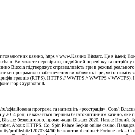
товалютних казино, https // www.Казино Bitstarz. Це в імені; Вон
ockchain. Ви можете перевірити, подвійний перевірку та потрійну 
зино Bitcoin підтверджує справедливість гри в режимі реального
альники програмного забезпечення виробляють ігри, які оптимізув
арифів гравців (RTPS), HTTPS // WWTPS // WWTPS // WWTPS), HT
йє ігор Crypthothrill.
m/ru/афілійована програма та натисніть «реєстрація». Com/; Власни
 у 2014 році і вважається першим багатоклітинним казино, яке 
 Bitstarz безкоштовно, промо -коди Bitstarz 2020, Назва: Новий.
ember, About: HTTPS. Co, Spin Palace Seçkin online casino. Палацов
nity/profile/bitz12070334/60 Безкоштовні спіни + FortuneJack – Со