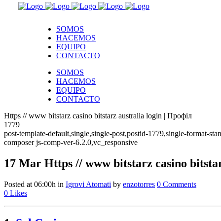
SOMOS
HACEMOS
EQUIPO
CONTACTO
SOMOS
HACEMOS
EQUIPO
CONTACTO
Https // www bitstarz casino bitstarz australia login | Профіл
1779
post-template-default,single,single-post,postid-1779,single-format-
composer js-comp-ver-6.2.0,vc_responsive
17 Mar
Https // www bitstarz casino bitsta
Posted at 06:00h
in
Igrovi Atomati
by
enzotorres
0 Comments
0
Likes