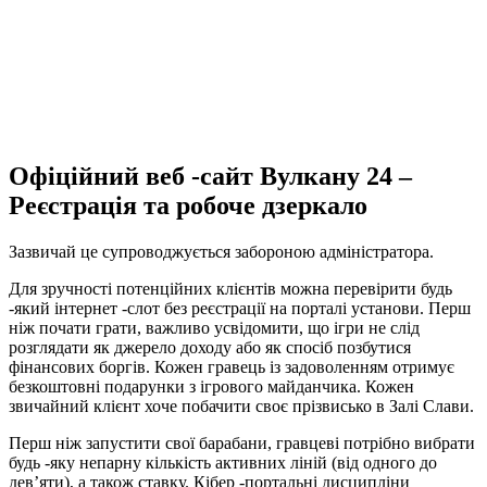
Офіційний веб -сайт Вулкану 24 –
Реєстрація та робоче дзеркало
Зазвичай це супроводжується забороною адміністратора.
Для зручності потенційних клієнтів можна перевірити будь
-який інтернет -слот без реєстрації на порталі установи. Перш
ніж почати грати, важливо усвідомити, що ігри не слід
розглядати як джерело доходу або як спосіб позбутися
фінансових боргів. Кожен гравець із задоволенням отримує
безкоштовні подарунки з ігрового майданчика. Кожен
звичайний клієнт хоче побачити своє прізвисько в Залі Слави.
Перш ніж запустити свої барабани, гравцеві потрібно вибрати
будь -яку непарну кількість активних ліній (від одного до
дев’яти), а також ставку. Кібер -портальні дисципліни