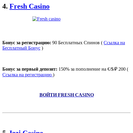
4.
Fresh Casino
Бонус за регистрацию:
90 Бесплатных Спинов (
Ссылка на
Бесплатный Бонус
)
Бонус за первый депозит:
150% за пополнение на €/$/₽ 200 (
Ссылка на регистрацию
)
ВОЙТИ FRESH CASINO
5.
Izzi Casino