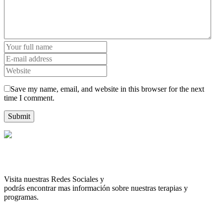
Save my name, email, and website in this browser for the next
time I comment.
Visita nuestras Redes Sociales y
podrás encontrar mas información sobre nuestras terapias y
programas.