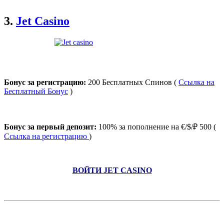
3.
Jet Casino
Бонус за регистрацию:
200 Бесплатных Спинов (
Ссылка на
Бесплатный Бонус
)
Бонус за первый депозит:
100% за пополнение на €/$/₽ 500 (
Ссылка на регистрацию
)
ВОЙТИ JET CASINO