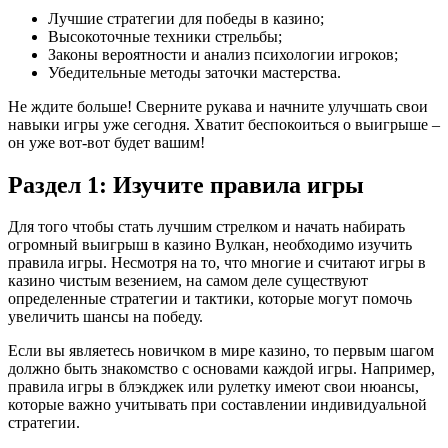
Лучшие стратегии для победы в казино;
Высокоточные техники стрельбы;
Законы вероятности и анализ психологии игроков;
Убедительные методы заточки мастерства.
Не ждите больше! Сверните рукава и начните улучшать свои
навыки игры уже сегодня. Хватит беспокоиться о выигрыше –
он уже вот-вот будет вашим!
Раздел 1: Изучите правила игры
Для того чтобы стать лучшим стрелком и начать набирать
огромный выигрыш в казино Вулкан, необходимо изучить
правила игры. Несмотря на то, что многие и считают игры в
казино чистым везением, на самом деле существуют
определенные стратегии и тактики, которые могут помочь
увеличить шансы на победу.
Если вы являетесь новичком в мире казино, то первым шагом
должно быть знакомство с основами каждой игры. Например,
правила игры в блэкджек или рулетку имеют свои нюансы,
которые важно учитывать при составлении индивидуальной
стратегии.