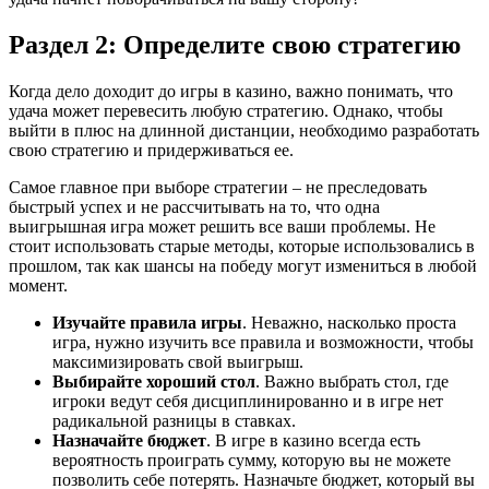
Раздел 2: Определите свою стратегию
Когда дело доходит до игры в казино, важно понимать, что
удача может перевесить любую стратегию. Однако, чтобы
выйти в плюс на длинной дистанции, необходимо разработать
свою стратегию и придерживаться ее.
Самое главное при выборе стратегии – не преследовать
быстрый успех и не рассчитывать на то, что одна
выигрышная игра может решить все ваши проблемы. Не
стоит использовать старые методы, которые использовались в
прошлом, так как шансы на победу могут измениться в любой
момент.
Изучайте правила игры
. Неважно, насколько проста
игра, нужно изучить все правила и возможности, чтобы
максимизировать свой выигрыш.
Выбирайте хороший стол
. Важно выбрать стол, где
игроки ведут себя дисциплинированно и в игре нет
радикальной разницы в ставках.
Назначайте бюджет
. В игре в казино всегда есть
вероятность проиграть сумму, которую вы не можете
позволить себе потерять. Назначьте бюджет, который вы