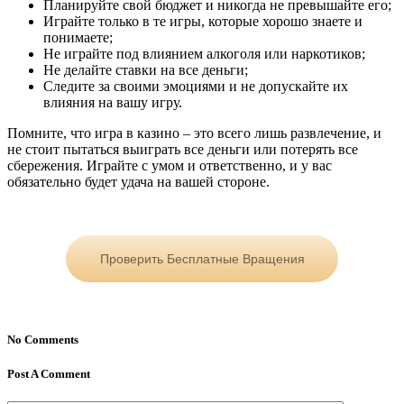
Планируйте свой бюджет и никогда не превышайте его;
Играйте только в те игры, которые хорошо знаете и
понимаете;
Не играйте под влиянием алкоголя или наркотиков;
Не делайте ставки на все деньги;
Следите за своими эмоциями и не допускайте их
влияния на вашу игру.
Помните, что игра в казино – это всего лишь развлечение, и
не стоит пытаться выиграть все деньги или потерять все
сбережения. Играйте с умом и ответственно, и у вас
обязательно будет удача на вашей стороне.
Проверить Бесплатные Вращения
No Comments
Post A Comment