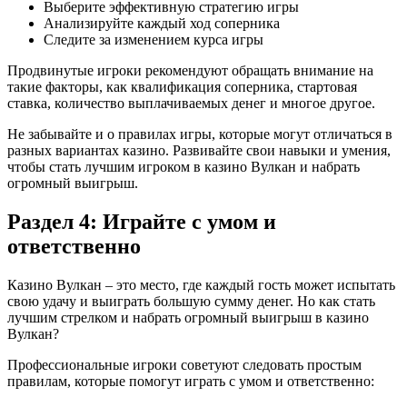
Выберите эффективную стратегию игры
Анализируйте каждый ход соперника
Следите за изменением курса игры
Продвинутые игроки рекомендуют обращать внимание на
такие факторы, как квалификация соперника, стартовая
ставка, количество выплачиваемых денег и многое другое.
Не забывайте и о правилах игры, которые могут отличаться в
разных вариантах казино. Развивайте свои навыки и умения,
чтобы стать лучшим игроком в казино Вулкан и набрать
огромный выигрыш.
Раздел 4: Играйте с умом и
ответственно
Казино Вулкан – это место, где каждый гость может испытать
свою удачу и выиграть большую сумму денег. Но как стать
лучшим стрелком и набрать огромный выигрыш в казино
Вулкан?
Профессиональные игроки советуют следовать простым
правилам, которые помогут играть с умом и ответственно: